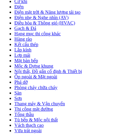
Cơ khí
Điện
Điện mặt trời & Năng lượng tái tạo
Điện nhẹ & Nghe nhìn (AV)
Điều hòa & Thông gió (HVAC)
Gạch & Đá
Hạng mục thi công khác
Hàng rào
Kết cấu thép
Lắp kính
Lợp mái
Mặt bàn bếp
Mộc & Dựng khung
Nội thất, Đồ gắn cố định & Thiết bị
Ốp ngoài & Mặt ngoài
Phá dỡ
Phòng cháy chữa cháy
Sàn
Sơn
Thang máy & Vận chuyển
Thi công mặt đường
Tổng thầu
Tủ bếp & Mộc nội thất
Vách thạch cao
Vữa trát ngoài