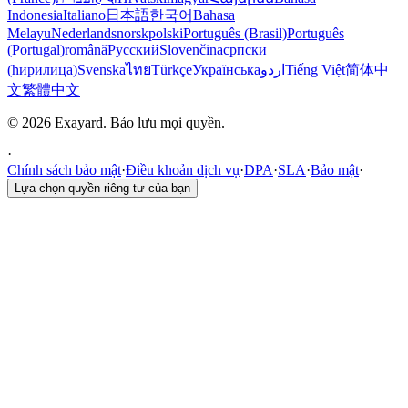
Indonesia
Italiano
日本語
한국어
Bahasa
Melayu
Nederlands
norsk
polski
Português (Brasil)
Português
(Portugal)
română
Русский
Slovenčina
српски
(ћирилица)
Svenska
ไทย
Türkçe
Українська
اردو
Tiếng Việt
简体中
文
繁體中文
© 2026 Exayard. Bảo lưu mọi quyền.
·
Chính sách bảo mật
·
Điều khoản dịch vụ
·
DPA
·
SLA
·
Bảo mật
·
Lựa chọn quyền riêng tư của bạn