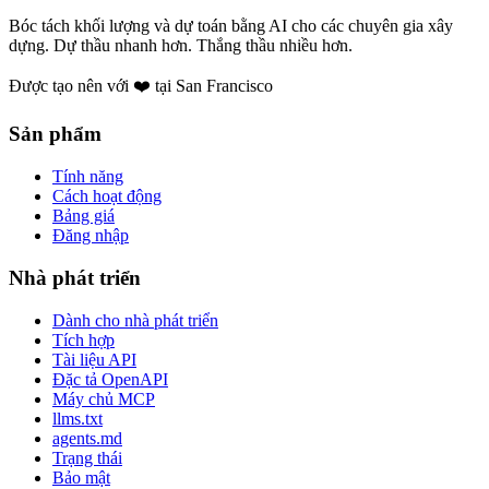
Bóc tách khối lượng và dự toán bằng AI cho các chuyên gia xây
dựng. Dự thầu nhanh hơn. Thắng thầu nhiều hơn.
Được tạo nên với ❤️ tại San Francisco
Sản phẩm
Tính năng
Cách hoạt động
Bảng giá
Đăng nhập
Nhà phát triển
Dành cho nhà phát triển
Tích hợp
Tài liệu API
Đặc tả OpenAPI
Máy chủ MCP
llms.txt
agents.md
Trạng thái
Bảo mật