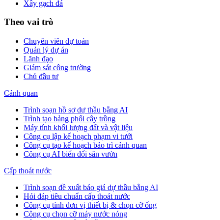
Xây gạch đá
Theo vai trò
Chuyên viên dự toán
Quản lý dự án
Lãnh đạo
Giám sát công trường
Chủ đầu tư
Cảnh quan
Trình soạn hồ sơ dự thầu bằng AI
Trình tạo bảng phối cây trồng
Máy tính khối lượng đất và vật liệu
Công cụ lập kế hoạch phạm vi tưới
Công cụ tạo kế hoạch bảo trì cảnh quan
Công cụ AI biến đổi sân vườn
Cấp thoát nước
Trình soạn đề xuất báo giá dự thầu bằng AI
Hỏi đáp tiêu chuẩn cấp thoát nước
Công cụ tính đơn vị thiết bị & chọn cỡ ống
Công cụ chọn cỡ máy nước nóng