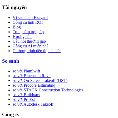
Tài nguyên
Vì sao chọn Exayard
Công cụ tính ROI
Blog
Trung tâm trợ giúp
Hướng dẫn
Câu hỏi thường gặp
Công cụ AI miễn phí
Chương trình tiếp thị liên kết
So sánh
so với PlanSwift
so với Bluebeam Revu
so với On-Screen Takeoff (OST)
so với Procore Estimating
so với STACK Construction Technologies
so với Buildxact
so với ProEst
so với Autodesk Takeoff
Công ty