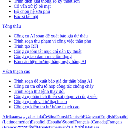
Trình diễn giải thông số kỹ thuật sơn
Cố vấn xử lý bề mặt
Bộ chọn hệ sơn phủ
Bác sĩ bề mặt
Tổng thầu
Công cụ AI soạn đề xuất báo giá dự thầu
Trình soạn thư phạm vi công việc thầu phụ
Trình tạo RFI
Công cụ tóm tắt mục chỉ dẫn kỹ thuật
Công cụ tạo danh mục tồn đọng
Báo cáo hiện trường hằng ngày bằng AI
Vách thạch cao
Trình soạn đề xuất báo giá dự thầu bằng AI
Công cụ tra cứu tổ hợp công tác chống cháy
Trình soạn thư lệnh thay đổi
Công cụ phân tích thiếu sót phạm vi công việc
Công cụ tính vật tư thạch cao
Công cụ kiểm tra hư hỏng thạch cao
Afrikaans
العربية
català
Čeština
Dansk
Deutsch
Ελληνικά
English
Españo
(Latinoamérica)
Español (España)
Suomi
Français (Canada)
Français
(France)
עברית
हिन्दी
Hrvatski
magyar
Հայերեն
Bahasa