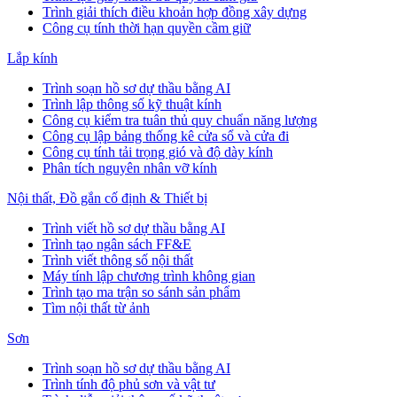
Trình giải thích điều khoản hợp đồng xây dựng
Công cụ tính thời hạn quyền cầm giữ
Lắp kính
Trình soạn hồ sơ dự thầu bằng AI
Trình lập thông số kỹ thuật kính
Công cụ kiểm tra tuân thủ quy chuẩn năng lượng
Công cụ lập bảng thống kê cửa sổ và cửa đi
Công cụ tính tải trọng gió và độ dày kính
Phân tích nguyên nhân vỡ kính
Nội thất, Đồ gắn cố định & Thiết bị
Trình viết hồ sơ dự thầu bằng AI
Trình tạo ngân sách FF&E
Trình viết thông số nội thất
Máy tính lập chương trình không gian
Trình tạo ma trận so sánh sản phẩm
Tìm nội thất từ ảnh
Sơn
Trình soạn hồ sơ dự thầu bằng AI
Trình tính độ phủ sơn và vật tư