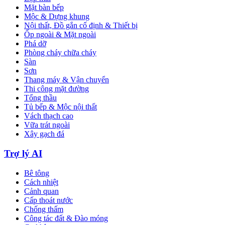
Mặt bàn bếp
Mộc & Dựng khung
Nội thất, Đồ gắn cố định & Thiết bị
Ốp ngoài & Mặt ngoài
Phá dỡ
Phòng cháy chữa cháy
Sàn
Sơn
Thang máy & Vận chuyển
Thi công mặt đường
Tổng thầu
Tủ bếp & Mộc nội thất
Vách thạch cao
Vữa trát ngoài
Xây gạch đá
Trợ lý AI
Bê tông
Cách nhiệt
Cảnh quan
Cấp thoát nước
Chống thấm
Công tác đất & Đào móng