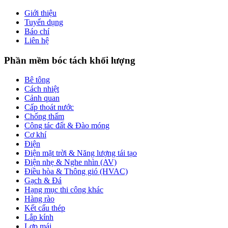
Giới thiệu
Tuyển dụng
Báo chí
Liên hệ
Phần mềm bóc tách khối lượng
Bê tông
Cách nhiệt
Cảnh quan
Cấp thoát nước
Chống thấm
Công tác đất & Đào móng
Cơ khí
Điện
Điện mặt trời & Năng lượng tái tạo
Điện nhẹ & Nghe nhìn (AV)
Điều hòa & Thông gió (HVAC)
Gạch & Đá
Hạng mục thi công khác
Hàng rào
Kết cấu thép
Lắp kính
Lợp mái