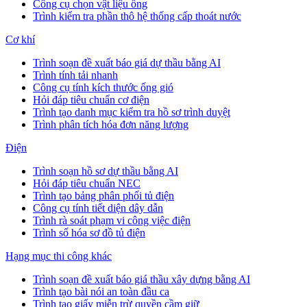
Công cụ chọn vật liệu ống
Trình kiểm tra phần thô hệ thống cấp thoát nước
Cơ khí
Trình soạn đề xuất báo giá dự thầu bằng AI
Trình tính tải nhanh
Công cụ tính kích thước ống gió
Hỏi đáp tiêu chuẩn cơ điện
Trình tạo danh mục kiểm tra hồ sơ trình duyệt
Trình phân tích hóa đơn năng lượng
Điện
Trình soạn hồ sơ dự thầu bằng AI
Hỏi đáp tiêu chuẩn NEC
Trình tạo bảng phân phối tủ điện
Công cụ tính tiết diện dây dẫn
Trình rà soát phạm vi công việc điện
Trình số hóa sơ đồ tủ điện
Hạng mục thi công khác
Trình soạn đề xuất báo giá thầu xây dựng bằng AI
Trình tạo bài nói an toàn đầu ca
Trình tạo giấy miễn trừ quyền cầm giữ