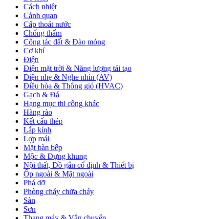
Cách nhiệt
Cảnh quan
Cấp thoát nước
Chống thấm
Công tác đất & Đào móng
Cơ khí
Điện
Điện mặt trời & Năng lượng tái tạo
Điện nhẹ & Nghe nhìn (AV)
Điều hòa & Thông gió (HVAC)
Gạch & Đá
Hạng mục thi công khác
Hàng rào
Kết cấu thép
Lắp kính
Lợp mái
Mặt bàn bếp
Mộc & Dựng khung
Nội thất, Đồ gắn cố định & Thiết bị
Ốp ngoài & Mặt ngoài
Phá dỡ
Phòng cháy chữa cháy
Sàn
Sơn
Thang máy & Vận chuyển