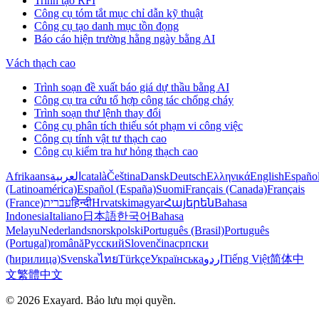
Trình tạo RFI
Công cụ tóm tắt mục chỉ dẫn kỹ thuật
Công cụ tạo danh mục tồn đọng
Báo cáo hiện trường hằng ngày bằng AI
Vách thạch cao
Trình soạn đề xuất báo giá dự thầu bằng AI
Công cụ tra cứu tổ hợp công tác chống cháy
Trình soạn thư lệnh thay đổi
Công cụ phân tích thiếu sót phạm vi công việc
Công cụ tính vật tư thạch cao
Công cụ kiểm tra hư hỏng thạch cao
Afrikaans
العربية
català
Čeština
Dansk
Deutsch
Ελληνικά
English
Españo
(Latinoamérica)
Español (España)
Suomi
Français (Canada)
Français
(France)
עברית
हिन्दी
Hrvatski
magyar
Հայերեն
Bahasa
Indonesia
Italiano
日本語
한국어
Bahasa
Melayu
Nederlands
norsk
polski
Português (Brasil)
Português
(Portugal)
română
Русский
Slovenčina
српски
(ћирилица)
Svenska
ไทย
Türkçe
Українська
اردو
Tiếng Việt
简体中
文
繁體中文
© 2026 Exayard. Bảo lưu mọi quyền.