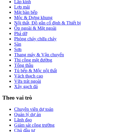
Lắp kính
Lợp mái
Mặt bàn bếp
Mộc & Dựng khung
Nội thất, Đồ gắn cố định & Thiết bị
Ốp ngoài & Mặt ngoài
Phá dỡ
Phòng cháy chữa cháy
Sàn
Sơn
Thang máy & Vận chuyển
Thi công mặt đường
Tổng thầu
Tủ bếp & Mộc nội thất
Vách thạch cao
Vữa trát ngoài
Xây gạch đá
Theo vai trò
Chuyên viên dự toán
Quản lý dự án
Lãnh đạo
Giám sát công trường
Chủ đầu tư