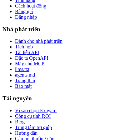
Tính năng
Cách hoạt động
Bảng giá
Đăng nhập
Nhà phát triển
Dành cho nhà phát triển
Tích hợp
Tài liệu API
Đặc tả OpenAPI
Máy chủ MCP
llms.txt
agents.md
Trạng thái
Bảo mật
Tài nguyên
Vì sao chọn Exayard
Công cụ tính ROI
Blog
Trung tâm trợ giúp
Hướng dẫn
Câu hỏi thường gặp