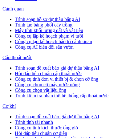
Cảnh quan
Trình soạn hồ sơ dự thầu bằng AI
Trình tạo bảng phối cây trồng
Máy tính khối lượng đất và vật liệu
Công cụ lập kế hoạch phạm vi tưới
Công cụ tạo kế hoạch bảo trì cảnh quan
Công cụ AI biến đổi sân vườn
Cấp thoát nước
Trình soạn đề xuất báo giá dự thầu bằng AI
Hỏi đáp tiêu chuẩn cấp thoát nước
Công cụ tính đơn vị thiết bị & chọn cỡ ống
Công cụ chọn cỡ máy nước nóng
Công cụ chọn vật liệu ống
Trình kiểm tra phần thô hệ thống cấp thoát nước
Cơ khí
Trình soạn đề xuất báo giá dự thầu bằng AI
Trình tính tải nhanh
Công cụ tính kích thước ống gió
Hỏi đáp tiêu chuẩn cơ điện