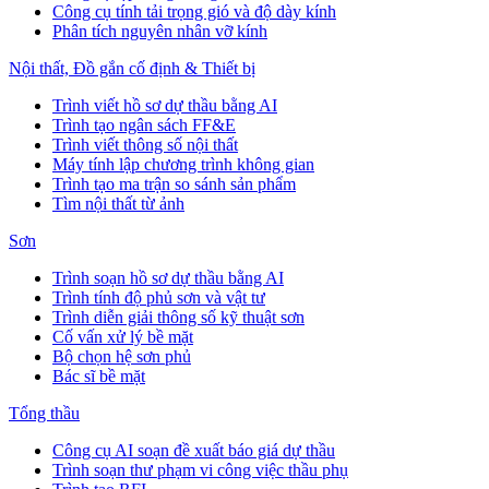
Công cụ tính tải trọng gió và độ dày kính
Phân tích nguyên nhân vỡ kính
Nội thất, Đồ gắn cố định & Thiết bị
Trình viết hồ sơ dự thầu bằng AI
Trình tạo ngân sách FF&E
Trình viết thông số nội thất
Máy tính lập chương trình không gian
Trình tạo ma trận so sánh sản phẩm
Tìm nội thất từ ảnh
Sơn
Trình soạn hồ sơ dự thầu bằng AI
Trình tính độ phủ sơn và vật tư
Trình diễn giải thông số kỹ thuật sơn
Cố vấn xử lý bề mặt
Bộ chọn hệ sơn phủ
Bác sĩ bề mặt
Tổng thầu
Công cụ AI soạn đề xuất báo giá dự thầu
Trình soạn thư phạm vi công việc thầu phụ