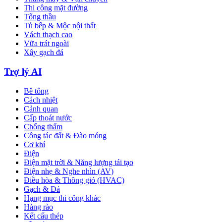
Thi công mặt đường
Tổng thầu
Tủ bếp & Mộc nội thất
Vách thạch cao
Vữa trát ngoài
Xây gạch đá
Trợ lý AI
Bê tông
Cách nhiệt
Cảnh quan
Cấp thoát nước
Chống thấm
Công tác đất & Đào móng
Cơ khí
Điện
Điện mặt trời & Năng lượng tái tạo
Điện nhẹ & Nghe nhìn (AV)
Điều hòa & Thông gió (HVAC)
Gạch & Đá
Hạng mục thi công khác
Hàng rào
Kết cấu thép