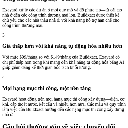
Exayard xử lý các dự án ở mọi quy mô và độ phức tạp—từ cải tạo
nhà ở đến các công trình thương mại lớn. Buildxact được thiết kế
chủ yếu cho các nhà thầu nhà ở, với khả năng hỗ trợ hạn chế cho
công trình thương mại.
3
Giá thấp hơn với khả năng tự động hóa nhiều hơn
Với mức $99/tháng so với $149/tháng của Buildxact, Exayard có
chi phí thấp hơn trong khi mang đến khả năng tự động hóa bằng AI
giúp giảm đáng kể thời gian bóc tách khối lượng.
4
Mọi hạng mục thi công, một nền tảng
Exayard hoạt động trên mọi hạng mục thi công xây dựng—điện, cơ
khí, cấp thoát nước, kết cấu và nhiều hơn nữa. Các mẫu và quy trình
làm việc của Buildxact hướng đến các hạng mục thi công xây dựng
nhà ở.
Câu hỏi thường gặp về việc chuyển đổi