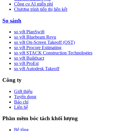
Công cụ AI miễn phí
Chương trình tiếp thị liên kết
So sánh
so với PlanSwift
so với Bluebeam Revu
so với On-Screen Takeoff (OST)
so với Procore Estimating
so với STACK Construction Technologies
so với Buildxact
so với ProEst
so với Autodesk Takeoff
Công ty
Giới thiệu
Tuyển dụng
Báo chí
Liên hệ
Phần mềm bóc tách khối lượng
Bê tông