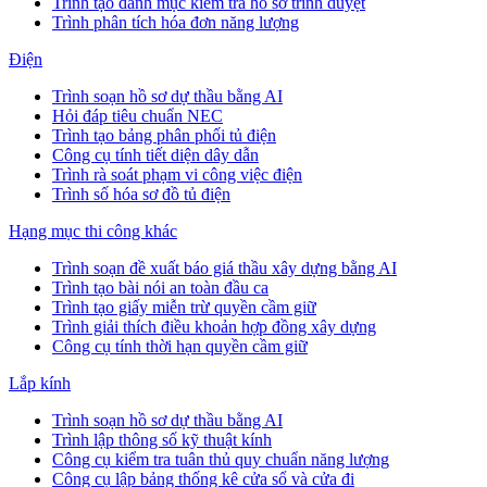
Trình tạo danh mục kiểm tra hồ sơ trình duyệt
Trình phân tích hóa đơn năng lượng
Điện
Trình soạn hồ sơ dự thầu bằng AI
Hỏi đáp tiêu chuẩn NEC
Trình tạo bảng phân phối tủ điện
Công cụ tính tiết diện dây dẫn
Trình rà soát phạm vi công việc điện
Trình số hóa sơ đồ tủ điện
Hạng mục thi công khác
Trình soạn đề xuất báo giá thầu xây dựng bằng AI
Trình tạo bài nói an toàn đầu ca
Trình tạo giấy miễn trừ quyền cầm giữ
Trình giải thích điều khoản hợp đồng xây dựng
Công cụ tính thời hạn quyền cầm giữ
Lắp kính
Trình soạn hồ sơ dự thầu bằng AI
Trình lập thông số kỹ thuật kính
Công cụ kiểm tra tuân thủ quy chuẩn năng lượng
Công cụ lập bảng thống kê cửa sổ và cửa đi