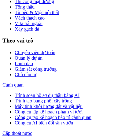
Thi công mặt đường
Tổng thầu
Tủ bếp & Mộc nội thất
Vách thạch cao
Vữa trát ngoài
Xây gạch đá
Theo vai trò
Chuyên viên dự toán
Quản lý dự án
Lãnh đạo
Giám sát công trường
Chủ đầu tư
Cảnh quan
Trình soạn hồ sơ dự thầu bằng AI
Trình tạo bảng phối cây trồng
Máy tính khối lượng đất và vật liệu
Công cụ lập kế hoạch phạm vi tưới
Công cụ tạo kế hoạch bảo trì cảnh quan
Công cụ AI biến đổi sân vườn
Cấp thoát nước