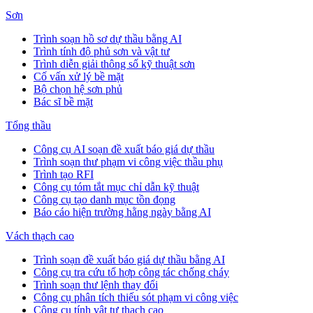
Sơn
Trình soạn hồ sơ dự thầu bằng AI
Trình tính độ phủ sơn và vật tư
Trình diễn giải thông số kỹ thuật sơn
Cố vấn xử lý bề mặt
Bộ chọn hệ sơn phủ
Bác sĩ bề mặt
Tổng thầu
Công cụ AI soạn đề xuất báo giá dự thầu
Trình soạn thư phạm vi công việc thầu phụ
Trình tạo RFI
Công cụ tóm tắt mục chỉ dẫn kỹ thuật
Công cụ tạo danh mục tồn đọng
Báo cáo hiện trường hằng ngày bằng AI
Vách thạch cao
Trình soạn đề xuất báo giá dự thầu bằng AI
Công cụ tra cứu tổ hợp công tác chống cháy
Trình soạn thư lệnh thay đổi
Công cụ phân tích thiếu sót phạm vi công việc
Công cụ tính vật tư thạch cao