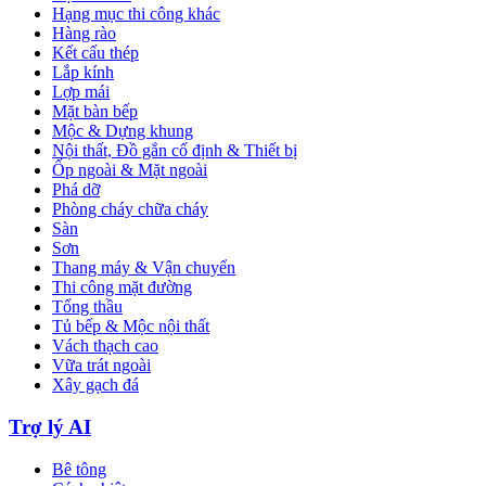
Hạng mục thi công khác
Hàng rào
Kết cấu thép
Lắp kính
Lợp mái
Mặt bàn bếp
Mộc & Dựng khung
Nội thất, Đồ gắn cố định & Thiết bị
Ốp ngoài & Mặt ngoài
Phá dỡ
Phòng cháy chữa cháy
Sàn
Sơn
Thang máy & Vận chuyển
Thi công mặt đường
Tổng thầu
Tủ bếp & Mộc nội thất
Vách thạch cao
Vữa trát ngoài
Xây gạch đá
Trợ lý AI
Bê tông