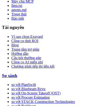
Máy chủ MCP
llms.txt
agents.md
Trạng thái
Bảo mật
Tài nguyên
Vì sao chọn Exayard
Công cụ tính ROI
Blog
Trung tâm trợ giúp
Hướng dẫn
Câu hỏi thường gặp
Công cụ AI miễn phí
Chương trình tiếp thị liên kết
So sánh
so với PlanSwift
so với Bluebeam Revu
so với On-Screen Takeoff (OST)
so với Procore Estimating
so với STACK Construction Technologies
so với Buildxact