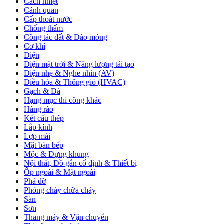
Cách nhiệt
Cảnh quan
Cấp thoát nước
Chống thấm
Công tác đất & Đào móng
Cơ khí
Điện
Điện mặt trời & Năng lượng tái tạo
Điện nhẹ & Nghe nhìn (AV)
Điều hòa & Thông gió (HVAC)
Gạch & Đá
Hạng mục thi công khác
Hàng rào
Kết cấu thép
Lắp kính
Lợp mái
Mặt bàn bếp
Mộc & Dựng khung
Nội thất, Đồ gắn cố định & Thiết bị
Ốp ngoài & Mặt ngoài
Phá dỡ
Phòng cháy chữa cháy
Sàn
Sơn
Thang máy & Vận chuyển