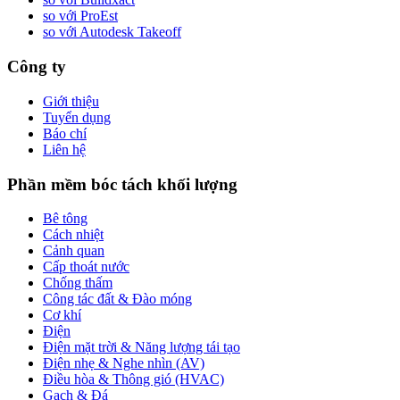
so với ProEst
so với Autodesk Takeoff
Công ty
Giới thiệu
Tuyển dụng
Báo chí
Liên hệ
Phần mềm bóc tách khối lượng
Bê tông
Cách nhiệt
Cảnh quan
Cấp thoát nước
Chống thấm
Công tác đất & Đào móng
Cơ khí
Điện
Điện mặt trời & Năng lượng tái tạo
Điện nhẹ & Nghe nhìn (AV)
Điều hòa & Thông gió (HVAC)
Gạch & Đá