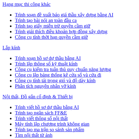
Hạng mục thi công khác
Trình soạn đề xuất báo giá thầu xây dựng bằng AI
Trình tạo bài nói an toàn đầu ca
Trình tạo giấy miễn trừ quyền cầm giữ
Trình giải thích điều khoản hợp đồng xây dựng
Công cụ tính thời hạn quyền cầm giữ
Lắp kính
Trình soạn hồ sơ dự thầu bằng AI
Trình lập thông số kỹ thuật kính
Công cụ kiểm tra tuân thủ quy chuẩn năng lượng
Công cụ lập bảng thống kê cửa sổ và cửa đi
Công cụ tính tải trọng gió và độ dày kính
Phân tích nguyên nhân vỡ kính
Nội thất, Đồ gắn cố định & Thiết bị
Trình viết hồ sơ dự thầu bằng AI
Trình tạo ngân sách FF&E
Trình viết thông số nội thất
Máy tính lập chương trình không gian
Trình tạo ma trận so sánh sản phẩm
Tìm nội thất từ ảnh