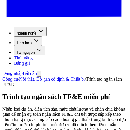
Ngành nghề
Tích hợp
Tài nguyên
Tính năng
Bảng giá
Đăng nhập
Bắt đầu
Công cụ
/
Nội thất, Đồ gắn cố định & Thiết bị
/
Trình tạo ngân sách
FF&E
Trình tạo ngân sách FF&E miễn phí
Nhập loại dự án, diện tích sàn, mức chất lượng và phân chia không
gian để nhận dự toán ngân sách FF&E chi tiết được sắp xếp theo
nhóm hạng mục. Cung cấp các khoảng giá thấp-trung bình-cao dựa
trên định mức chi phí trên mỗi đơn vị diện tích theo tiêu chuẩn
ngành để bạn có thể đặt kỳ vọng thực tế cho khách hàng ngay từ