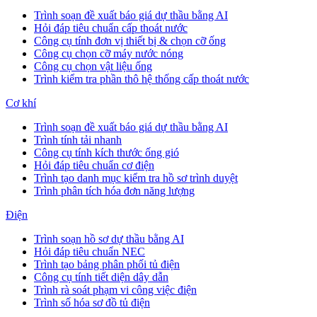
Trình soạn đề xuất báo giá dự thầu bằng AI
Hỏi đáp tiêu chuẩn cấp thoát nước
Công cụ tính đơn vị thiết bị & chọn cỡ ống
Công cụ chọn cỡ máy nước nóng
Công cụ chọn vật liệu ống
Trình kiểm tra phần thô hệ thống cấp thoát nước
Cơ khí
Trình soạn đề xuất báo giá dự thầu bằng AI
Trình tính tải nhanh
Công cụ tính kích thước ống gió
Hỏi đáp tiêu chuẩn cơ điện
Trình tạo danh mục kiểm tra hồ sơ trình duyệt
Trình phân tích hóa đơn năng lượng
Điện
Trình soạn hồ sơ dự thầu bằng AI
Hỏi đáp tiêu chuẩn NEC
Trình tạo bảng phân phối tủ điện
Công cụ tính tiết diện dây dẫn
Trình rà soát phạm vi công việc điện
Trình số hóa sơ đồ tủ điện