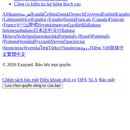
Công cụ kiểm tra hư hỏng thạch cao
Afrikaans
العربية
català
Čeština
Dansk
Deutsch
Ελληνικά
English
Españo
(Latinoamérica)
Español (España)
Suomi
Français (Canada)
Français
(France)
עברית
हिन्दी
Hrvatski
magyar
Հայերեն
Bahasa
Indonesia
Italiano
日本語
한국어
Bahasa
Melayu
Nederlands
norsk
polski
Português (Brasil)
Português
(Portugal)
română
Русский
Slovenčina
српски
(ћирилица)
Svenska
ไทย
Türkçe
Українська
اردو
Tiếng Việt
简体中
文
繁體中文
© 2026 Exayard. Bảo lưu mọi quyền.
·
Chính sách bảo mật
·
Điều khoản dịch vụ
·
DPA
·
SLA
·
Bảo mật
·
Lựa chọn quyền riêng tư của bạn