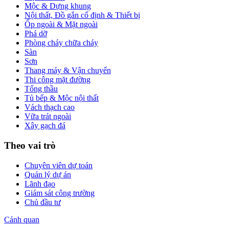
Mộc & Dựng khung
Nội thất, Đồ gắn cố định & Thiết bị
Ốp ngoài & Mặt ngoài
Phá dỡ
Phòng cháy chữa cháy
Sàn
Sơn
Thang máy & Vận chuyển
Thi công mặt đường
Tổng thầu
Tủ bếp & Mộc nội thất
Vách thạch cao
Vữa trát ngoài
Xây gạch đá
Theo vai trò
Chuyên viên dự toán
Quản lý dự án
Lãnh đạo
Giám sát công trường
Chủ đầu tư
Cảnh quan