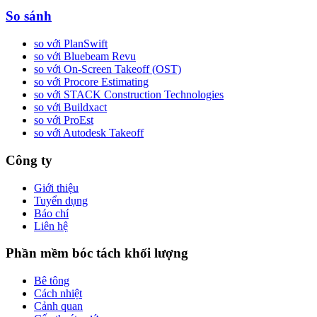
So sánh
so với PlanSwift
so với Bluebeam Revu
so với On-Screen Takeoff (OST)
so với Procore Estimating
so với STACK Construction Technologies
so với Buildxact
so với ProEst
so với Autodesk Takeoff
Công ty
Giới thiệu
Tuyển dụng
Báo chí
Liên hệ
Phần mềm bóc tách khối lượng
Bê tông
Cách nhiệt
Cảnh quan