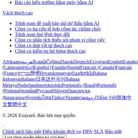
Báo cáo hiện trường hằng ngày bằng AI
Vách thạch cao
Trình soạn đề xuất báo giá dự thầu bằng AI
Công cụ tra cứu tổ hợp công tác chống cháy
Trình soạn thư lệnh thay đổi
Công cụ phân tích thiếu sót phạm vi công việc
Công cụ tính vật tư thạch cao
Công cụ kiểm tra hư hỏng thạch cao
Afrikaans
العربية
català
Čeština
Dansk
Deutsch
Ελληνικά
English
Españo
(Latinoamérica)
Español (España)
Suomi
Français (Canada)
Français
(France)
עברית
हिन्दी
Hrvatski
magyar
Հայերեն
Bahasa
Indonesia
Italiano
日本語
한국어
Bahasa
Melayu
Nederlands
norsk
polski
Português (Brasil)
Português
(Portugal)
română
Русский
Slovenčina
српски
(ћирилица)
Svenska
ไทย
Türkçe
Українська
اردو
Tiếng Việt
简体中
文
繁體中文
© 2026 Exayard. Bảo lưu mọi quyền.
·
Chính sách bảo mật
·
Điều khoản dịch vụ
·
DPA
·
SLA
·
Bảo mật
·
Lựa chọn quyền riêng tư của bạn