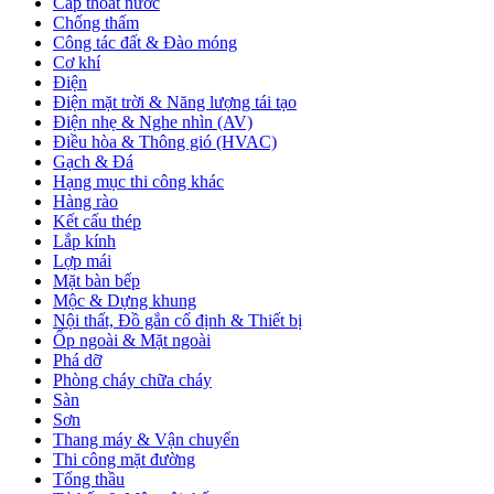
Cấp thoát nước
Chống thấm
Công tác đất & Đào móng
Cơ khí
Điện
Điện mặt trời & Năng lượng tái tạo
Điện nhẹ & Nghe nhìn (AV)
Điều hòa & Thông gió (HVAC)
Gạch & Đá
Hạng mục thi công khác
Hàng rào
Kết cấu thép
Lắp kính
Lợp mái
Mặt bàn bếp
Mộc & Dựng khung
Nội thất, Đồ gắn cố định & Thiết bị
Ốp ngoài & Mặt ngoài
Phá dỡ
Phòng cháy chữa cháy
Sàn
Sơn
Thang máy & Vận chuyển
Thi công mặt đường
Tổng thầu