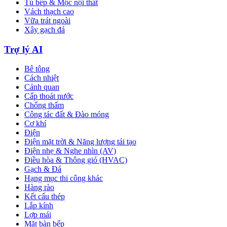
Tủ bếp & Mộc nội thất
Vách thạch cao
Vữa trát ngoài
Xây gạch đá
Trợ lý AI
Bê tông
Cách nhiệt
Cảnh quan
Cấp thoát nước
Chống thấm
Công tác đất & Đào móng
Cơ khí
Điện
Điện mặt trời & Năng lượng tái tạo
Điện nhẹ & Nghe nhìn (AV)
Điều hòa & Thông gió (HVAC)
Gạch & Đá
Hạng mục thi công khác
Hàng rào
Kết cấu thép
Lắp kính
Lợp mái
Mặt bàn bếp