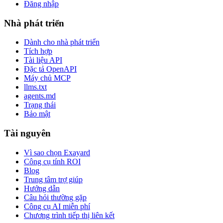
Đăng nhập
Nhà phát triển
Dành cho nhà phát triển
Tích hợp
Tài liệu API
Đặc tả OpenAPI
Máy chủ MCP
llms.txt
agents.md
Trạng thái
Bảo mật
Tài nguyên
Vì sao chọn Exayard
Công cụ tính ROI
Blog
Trung tâm trợ giúp
Hướng dẫn
Câu hỏi thường gặp
Công cụ AI miễn phí
Chương trình tiếp thị liên kết