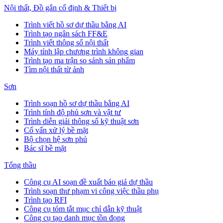
Nội thất, Đồ gắn cố định & Thiết bị
Trình viết hồ sơ dự thầu bằng AI
Trình tạo ngân sách FF&E
Trình viết thông số nội thất
Máy tính lập chương trình không gian
Trình tạo ma trận so sánh sản phẩm
Tìm nội thất từ ảnh
Sơn
Trình soạn hồ sơ dự thầu bằng AI
Trình tính độ phủ sơn và vật tư
Trình diễn giải thông số kỹ thuật sơn
Cố vấn xử lý bề mặt
Bộ chọn hệ sơn phủ
Bác sĩ bề mặt
Tổng thầu
Công cụ AI soạn đề xuất báo giá dự thầu
Trình soạn thư phạm vi công việc thầu phụ
Trình tạo RFI
Công cụ tóm tắt mục chỉ dẫn kỹ thuật
Công cụ tạo danh mục tồn đọng