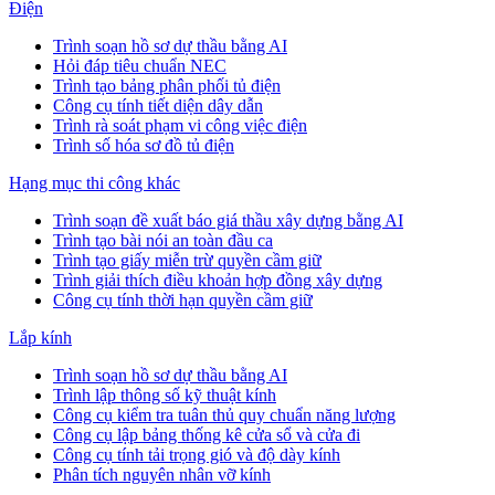
Điện
Trình soạn hồ sơ dự thầu bằng AI
Hỏi đáp tiêu chuẩn NEC
Trình tạo bảng phân phối tủ điện
Công cụ tính tiết diện dây dẫn
Trình rà soát phạm vi công việc điện
Trình số hóa sơ đồ tủ điện
Hạng mục thi công khác
Trình soạn đề xuất báo giá thầu xây dựng bằng AI
Trình tạo bài nói an toàn đầu ca
Trình tạo giấy miễn trừ quyền cầm giữ
Trình giải thích điều khoản hợp đồng xây dựng
Công cụ tính thời hạn quyền cầm giữ
Lắp kính
Trình soạn hồ sơ dự thầu bằng AI
Trình lập thông số kỹ thuật kính
Công cụ kiểm tra tuân thủ quy chuẩn năng lượng
Công cụ lập bảng thống kê cửa sổ và cửa đi
Công cụ tính tải trọng gió và độ dày kính
Phân tích nguyên nhân vỡ kính