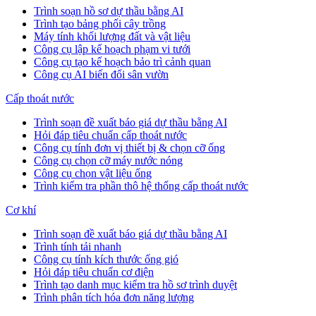
Trình soạn hồ sơ dự thầu bằng AI
Trình tạo bảng phối cây trồng
Máy tính khối lượng đất và vật liệu
Công cụ lập kế hoạch phạm vi tưới
Công cụ tạo kế hoạch bảo trì cảnh quan
Công cụ AI biến đổi sân vườn
Cấp thoát nước
Trình soạn đề xuất báo giá dự thầu bằng AI
Hỏi đáp tiêu chuẩn cấp thoát nước
Công cụ tính đơn vị thiết bị & chọn cỡ ống
Công cụ chọn cỡ máy nước nóng
Công cụ chọn vật liệu ống
Trình kiểm tra phần thô hệ thống cấp thoát nước
Cơ khí
Trình soạn đề xuất báo giá dự thầu bằng AI
Trình tính tải nhanh
Công cụ tính kích thước ống gió
Hỏi đáp tiêu chuẩn cơ điện
Trình tạo danh mục kiểm tra hồ sơ trình duyệt
Trình phân tích hóa đơn năng lượng