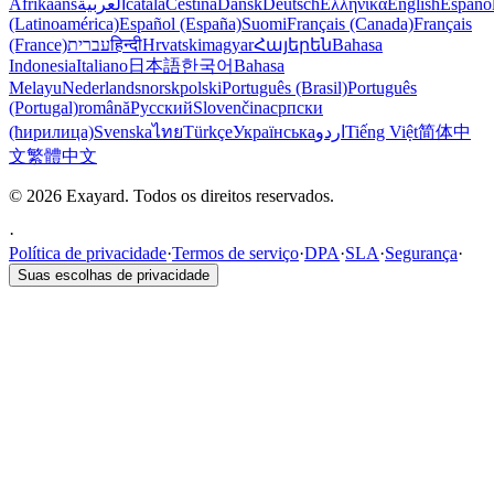
Afrikaans
العربية
català
Čeština
Dansk
Deutsch
Ελληνικά
English
Españo
(Latinoamérica)
Español (España)
Suomi
Français (Canada)
Français
(France)
עברית
हिन्दी
Hrvatski
magyar
Հայերեն
Bahasa
Indonesia
Italiano
日本語
한국어
Bahasa
Melayu
Nederlands
norsk
polski
Português (Brasil)
Português
(Portugal)
română
Русский
Slovenčina
српски
(ћирилица)
Svenska
ไทย
Türkçe
Українська
اردو
Tiếng Việt
简体中
文
繁體中文
© 2026 Exayard. Todos os direitos reservados.
·
Política de privacidade
·
Termos de serviço
·
DPA
·
SLA
·
Segurança
·
Suas escolhas de privacidade