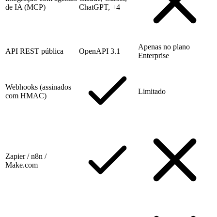
de IA (MCP)
ChatGPT, +4
Apenas no plano
API REST pública
OpenAPI 3.1
Enterprise
Webhooks (assinados
Limitado
com HMAC)
Zapier / n8n /
Make.com