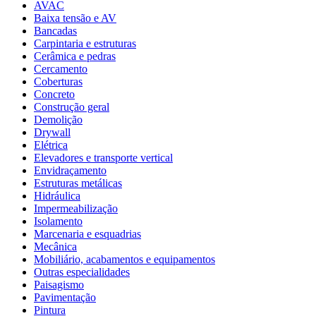
AVAC
Baixa tensão e AV
Bancadas
Carpintaria e estruturas
Cerâmica e pedras
Cercamento
Coberturas
Concreto
Construção geral
Demolição
Drywall
Elétrica
Elevadores e transporte vertical
Envidraçamento
Estruturas metálicas
Hidráulica
Impermeabilização
Isolamento
Marcenaria e esquadrias
Mecânica
Mobiliário, acabamentos e equipamentos
Outras especialidades
Paisagismo
Pavimentação
Pintura