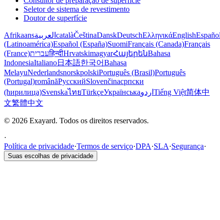
Consultor de preparação de superfície
Seletor de sistema de revestimento
Doutor de superfície
Afrikaans
العربية
català
Čeština
Dansk
Deutsch
Ελληνικά
English
Españo
(Latinoamérica)
Español (España)
Suomi
Français (Canada)
Français
(France)
עברית
हिन्दी
Hrvatski
magyar
Հայերեն
Bahasa
Indonesia
Italiano
日本語
한국어
Bahasa
Melayu
Nederlands
norsk
polski
Português (Brasil)
Português
(Portugal)
română
Русский
Slovenčina
српски
(ћирилица)
Svenska
ไทย
Türkçe
Українська
اردو
Tiếng Việt
简体中
文
繁體中文
© 2026 Exayard. Todos os direitos reservados.
·
Política de privacidade
·
Termos de serviço
·
DPA
·
SLA
·
Segurança
·
Suas escolhas de privacidade