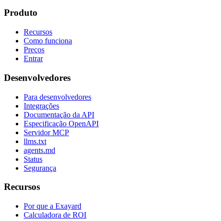
Produto
Recursos
Como funciona
Preços
Entrar
Desenvolvedores
Para desenvolvedores
Integrações
Documentação da API
Especificação OpenAPI
Servidor MCP
llms.txt
agents.md
Status
Segurança
Recursos
Por que a Exayard
Calculadora de ROI