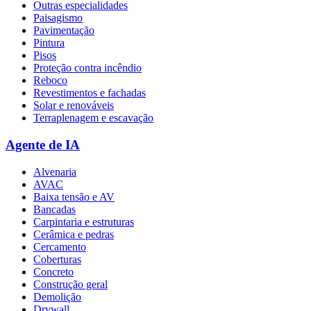
Outras especialidades
Paisagismo
Pavimentação
Pintura
Pisos
Proteção contra incêndio
Reboco
Revestimentos e fachadas
Solar e renováveis
Terraplenagem e escavação
Agente de IA
Alvenaria
AVAC
Baixa tensão e AV
Bancadas
Carpintaria e estruturas
Cerâmica e pedras
Cercamento
Coberturas
Concreto
Construção geral
Demolição
Drywall