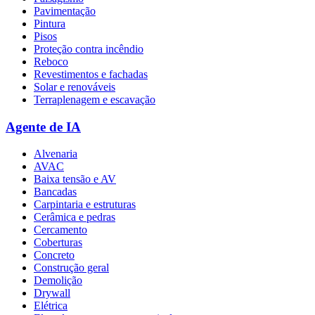
Pavimentação
Pintura
Pisos
Proteção contra incêndio
Reboco
Revestimentos e fachadas
Solar e renováveis
Terraplenagem e escavação
Agente de IA
Alvenaria
AVAC
Baixa tensão e AV
Bancadas
Carpintaria e estruturas
Cerâmica e pedras
Cercamento
Coberturas
Concreto
Construção geral
Demolição
Drywall
Elétrica