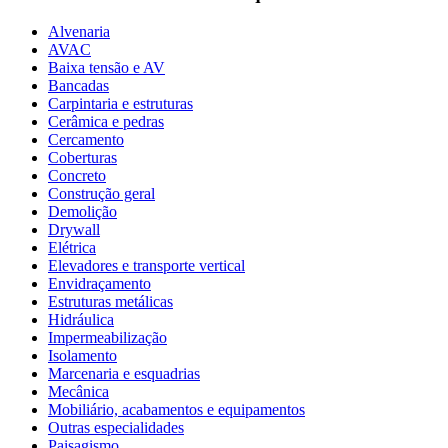
Alvenaria
AVAC
Baixa tensão e AV
Bancadas
Carpintaria e estruturas
Cerâmica e pedras
Cercamento
Coberturas
Concreto
Construção geral
Demolição
Drywall
Elétrica
Elevadores e transporte vertical
Envidraçamento
Estruturas metálicas
Hidráulica
Impermeabilização
Isolamento
Marcenaria e esquadrias
Mecânica
Mobiliário, acabamentos e equipamentos
Outras especialidades
Paisagismo