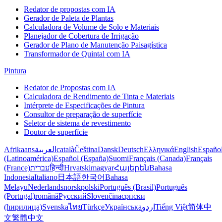
Redator de propostas com IA
Gerador de Paleta de Plantas
Calculadora de Volume de Solo e Materiais
Planejador de Cobertura de Irrigação
Gerador de Plano de Manutenção Paisagística
Transformador de Quintal com IA
Pintura
Redator de Propostas com IA
Calculadora de Rendimento de Tinta e Materiais
Intérprete de Especificações de Pintura
Consultor de preparação de superfície
Seletor de sistema de revestimento
Doutor de superfície
Afrikaans
العربية
català
Čeština
Dansk
Deutsch
Ελληνικά
English
Españo
(Latinoamérica)
Español (España)
Suomi
Français (Canada)
Français
(France)
עברית
हिन्दी
Hrvatski
magyar
Հայերեն
Bahasa
Indonesia
Italiano
日本語
한국어
Bahasa
Melayu
Nederlands
norsk
polski
Português (Brasil)
Português
(Portugal)
română
Русский
Slovenčina
српски
(ћирилица)
Svenska
ไทย
Türkçe
Українська
اردو
Tiếng Việt
简体中
文
繁體中文