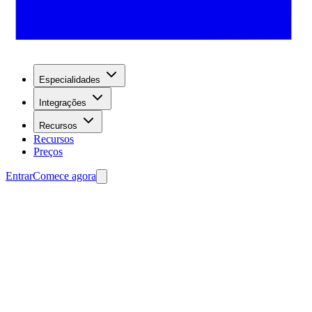
Especialidades
Integrações
Recursos
Recursos
Preços
Entrar
Comece agora
tura de leads.