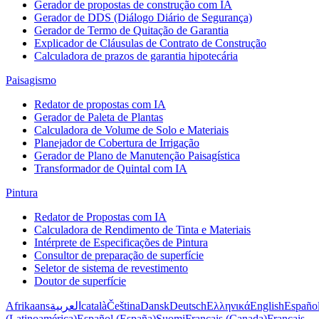
Gerador de propostas de construção com IA
Gerador de DDS (Diálogo Diário de Segurança)
Gerador de Termo de Quitação de Garantia
Explicador de Cláusulas de Contrato de Construção
Calculadora de prazos de garantia hipotecária
Paisagismo
Redator de propostas com IA
Gerador de Paleta de Plantas
Calculadora de Volume de Solo e Materiais
Planejador de Cobertura de Irrigação
Gerador de Plano de Manutenção Paisagística
Transformador de Quintal com IA
Pintura
Redator de Propostas com IA
Calculadora de Rendimento de Tinta e Materiais
Intérprete de Especificações de Pintura
Consultor de preparação de superfície
Seletor de sistema de revestimento
Doutor de superfície
Afrikaans
العربية
català
Čeština
Dansk
Deutsch
Ελληνικά
English
Españo
(Latinoamérica)
Español (España)
Suomi
Français (Canada)
Français