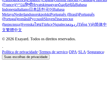
(France)
עברית
हिन्दी
Hrvatski
magyar
Հայերեն
Bahasa
Indonesia
Italiano
日本語
한국어
Bahasa
Melayu
Nederlands
norsk
polski
Português (Brasil)
Português
(Portugal)
română
Русский
Slovenčina
српски
(ћирилица)
Svenska
ไทย
Türkçe
Українська
اردو
Tiếng Việt
简体中
文
繁體中文
© 2026 Exayard. Todos os direitos reservados.
·
Política de privacidade
·
Termos de serviço
·
DPA
·
SLA
·
Segurança
·
Suas escolhas de privacidade