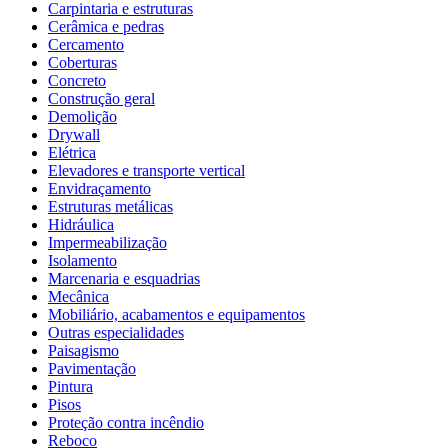
Carpintaria e estruturas
Cerâmica e pedras
Cercamento
Coberturas
Concreto
Construção geral
Demolição
Drywall
Elétrica
Elevadores e transporte vertical
Envidraçamento
Estruturas metálicas
Hidráulica
Impermeabilização
Isolamento
Marcenaria e esquadrias
Mecânica
Mobiliário, acabamentos e equipamentos
Outras especialidades
Paisagismo
Pavimentação
Pintura
Pisos
Proteção contra incêndio
Reboco