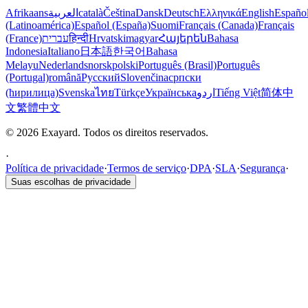
Afrikaans
العربية
català
Čeština
Dansk
Deutsch
Ελληνικά
English
Españo
(Latinoamérica)
Español (España)
Suomi
Français (Canada)
Français
(France)
עברית
हिन्दी
Hrvatski
magyar
Հայերեն
Bahasa
Indonesia
Italiano
日本語
한국어
Bahasa
Melayu
Nederlands
norsk
polski
Português (Brasil)
Português
(Portugal)
română
Русский
Slovenčina
српски
(ћирилица)
Svenska
ไทย
Türkçe
Українська
اردو
Tiếng Việt
简体中
文
繁體中文
© 2026 Exayard. Todos os direitos reservados.
·
Política de privacidade
·
Termos de serviço
·
DPA
·
SLA
·
Segurança
·
Suas escolhas de privacidade