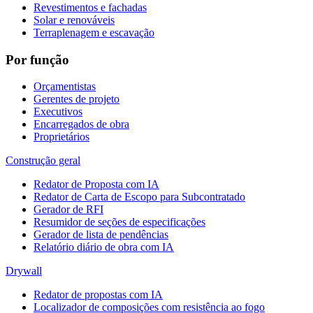
Revestimentos e fachadas
Solar e renováveis
Terraplenagem e escavação
Por função
Orçamentistas
Gerentes de projeto
Executivos
Encarregados de obra
Proprietários
Construção geral
Redator de Proposta com IA
Redator de Carta de Escopo para Subcontratado
Gerador de RFI
Resumidor de seções de especificações
Gerador de lista de pendências
Relatório diário de obra com IA
Drywall
Redator de propostas com IA
Localizador de composições com resistência ao fogo