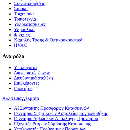
Στεγανοποιήσεις
Στουκό
Τοιχοποιία
Τοπιοτεχνία
Υαλοκατασκευές
Υδραυλικά
Φράχτες
Χαμηλής Τάσης & Οπτικοακουστικά
HVAC
Ανά ρόλο
Υπολογιστές
Διαχειριστές έργων
Διευθυντικά στελέχη
Επιβλέποντες
Ιδιοκτήτες
Άλλα Επαγγέλματα
AI Συντάκτης Προσφορών Κατασκευών
Γεννήτρια Συζητήσεων Ασφαλείας Εργαλειοθήκης
Γεννήτρια Δηλώσεων Απαλλαγής Προνόμιου
Εξηγητής Ρητρών Σύμβασης Κατασκευής
Υπολογιστής Προθεσμιών Προνόμιων