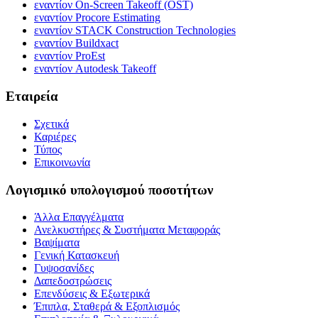
εναντίον On-Screen Takeoff (OST)
εναντίον Procore Estimating
εναντίον STACK Construction Technologies
εναντίον Buildxact
εναντίον ProEst
εναντίον Autodesk Takeoff
Εταιρεία
Σχετικά
Καριέρες
Τύπος
Επικοινωνία
Λογισμικό υπολογισμού ποσοτήτων
Άλλα Επαγγέλματα
Ανελκυστήρες & Συστήματα Μεταφοράς
Βαψίματα
Γενική Κατασκευή
Γυψοσανίδες
Δαπεδοστρώσεις
Επενδύσεις & Εξωτερικά
Έπιπλα, Σταθερά & Εξοπλισμός