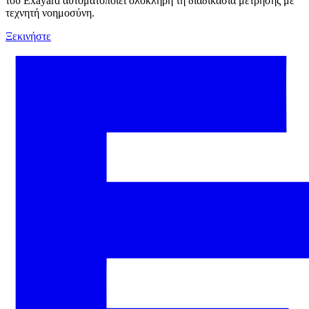
του Exayard αυτοματοποιεί ολόκληρη τη διαδικασία μέτρησης με
τεχνητή νοημοσύνη.
Ξεκινήστε