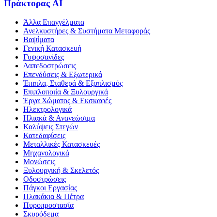
Πράκτορας AI
Άλλα Επαγγέλματα
Ανελκυστήρες & Συστήματα Μεταφοράς
Βαψίματα
Γενική Κατασκευή
Γυψοσανίδες
Δαπεδοστρώσεις
Επενδύσεις & Εξωτερικά
Έπιπλα, Σταθερά & Εξοπλισμός
Επιπλοποιία & Ξυλουργικά
Έργα Χώματος & Εκσκαφές
Ηλεκτρολογικά
Ηλιακά & Ανανεώσιμα
Καλύψεις Στεγών
Κατεδαφίσεις
Μεταλλικές Κατασκευές
Μηχανολογικά
Μονώσεις
Ξυλουργική & Σκελετός
Οδοστρώσεις
Πάγκοι Εργασίας
Πλακάκια & Πέτρα
Πυροπροστασία
Σκυρόδεμα