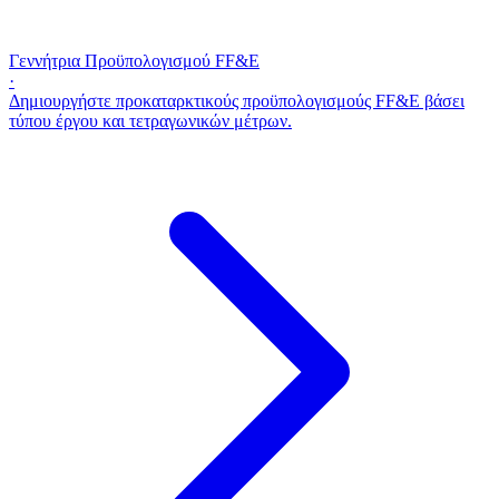
Γεννήτρια Προϋπολογισμού FF&E
·
Δημιουργήστε προκαταρκτικούς προϋπολογισμούς FF&E βάσει
τύπου έργου και τετραγωνικών μέτρων.