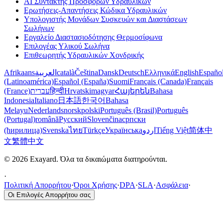
AI Συντάκτης Προσφορών Υδραυλικών
Ερωτήσεις-Απαντήσεις Κώδικα Υδραυλικών
Υπολογιστής Μονάδων Συσκευών και Διαστάσεων
Σωλήνων
Εργαλείο Διαστασιοδότησης Θερμοσίφωνα
Επιλογέας Υλικού Σωλήνα
Επιθεωρητής Υδραυλικών Χονδρικής
Afrikaans
العربية
català
Čeština
Dansk
Deutsch
Ελληνικά
English
Españo
(Latinoamérica)
Español (España)
Suomi
Français (Canada)
Français
(France)
עברית
हिन्दी
Hrvatski
magyar
Հայերեն
Bahasa
Indonesia
Italiano
日本語
한국어
Bahasa
Melayu
Nederlands
norsk
polski
Português (Brasil)
Português
(Portugal)
română
Русский
Slovenčina
српски
(ћирилица)
Svenska
ไทย
Türkçe
Українська
اردو
Tiếng Việt
简体中
文
繁體中文
© 2026 Exayard. Όλα τα δικαιώματα διατηρούνται.
·
Πολιτική Απορρήτου
·
Όροι Χρήσης
·
DPA
·
SLA
·
Ασφάλεια
·
Οι Επιλογές Απορρήτου σας