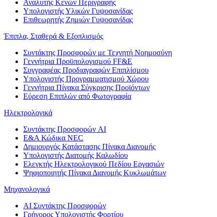
Αναλυτής Κενών Περιγραφής
Υπολογιστής Υλικών Γυψοσανίδας
Επιθεωρητής Ζημιών Γυψοσανίδας
Έπιπλα, Σταθερά & Εξοπλισμός
Συντάκτης Προσφορών με Τεχνητή Νοημοσύνη
Γεννήτρια Προϋπολογισμού FF&E
Συγγραφέας Προδιαγραφών Επιπλίσμου
Υπολογιστής Προγραμματισμού Χώρου
Γεννήτρια Πίνακα Σύγκρισης Προϊόντων
Εύρεση Επιπλών από Φωτογραφία
Ηλεκτρολογικά
Συντάκτης Προσφορών AI
Ε&Α Κώδικα NEC
Δημιουργός Κατάστασης Πίνακα Διανομής
Υπολογιστής Διατομής Καλωδίου
Ελεγκτής Ηλεκτρολογικού Πεδίου Εργασιών
Ψηφιοποιητής Πίνακα Διανομής Κυκλωμάτων
Μηχανολογικά
AI Συντάκτης Προσφορών
Γρήγορος Υπολογιστής Φορτίου