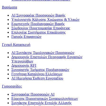
Βαψίματα
AI Συγγραφέας Προσφορών Βαφής
Υπολογιστής Κάλυψης Χρώματος & Υλικών
Ερμηνευτής Προδιαγραφών Βαφής
Σύμβουλος Προετοιμασίας Επιφάνειας
Επιλογέας Συστήματος Επικάλυψης
Γιατρός Επιφανειών
Γενική Κατασκευή
AI Συντάκτης Τιμολογιακών Προσφορών
Δημιουργός Επιστολών Περιγραφής Εργασιών
Υπεργολάβων
Δημιουργός RFI
Συνοψιστής Τμήματος Προδιαγραφών
Γεννήτρια Καταλόγου Ελλείψεων
AI Ημερήσια Έκθεση Εργοταξίου
Γυψοσανίδες
Συγγραφέας Προσφορών AI
Εύρεσης Πυροστατικών Συναρμολογήσεων
Συντάκτης Επιστολής Εντολής Αλλαγής