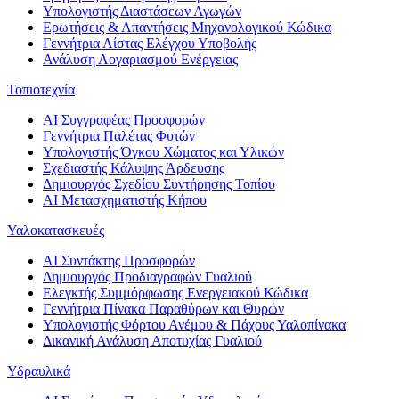
Υπολογιστής Διαστάσεων Αγωγών
Ερωτήσεις & Απαντήσεις Μηχανολογικού Κώδικα
Γεννήτρια Λίστας Ελέγχου Υποβολής
Ανάλυση Λογαριασμού Ενέργειας
Τοπιοτεχνία
AI Συγγραφέας Προσφορών
Γεννήτρια Παλέτας Φυτών
Υπολογιστής Όγκου Χώματος και Υλικών
Σχεδιαστής Κάλυψης Άρδευσης
Δημιουργός Σχεδίου Συντήρησης Τοπίου
AI Μετασχηματιστής Κήπου
Υαλοκατασκευές
AI Συντάκτης Προσφορών
Δημιουργός Προδιαγραφών Γυαλιού
Ελεγκτής Συμμόρφωσης Ενεργειακού Κώδικα
Γεννήτρια Πίνακα Παραθύρων και Θυρών
Υπολογιστής Φόρτου Ανέμου & Πάχους Υαλοπίνακα
Δικανική Ανάλυση Αποτυχίας Γυαλιού
Υδραυλικά