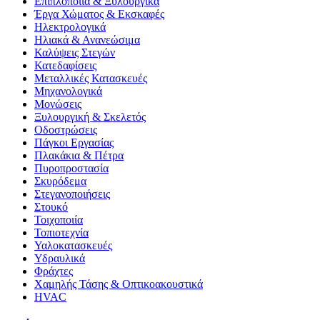
Επιπλοποιία & Ξυλουργικά
Έργα Χώματος & Εκσκαφές
Ηλεκτρολογικά
Ηλιακά & Ανανεώσιμα
Καλύψεις Στεγών
Κατεδαφίσεις
Μεταλλικές Κατασκευές
Μηχανολογικά
Μονώσεις
Ξυλουργική & Σκελετός
Οδοστρώσεις
Πάγκοι Εργασίας
Πλακάκια & Πέτρα
Πυροπροστασία
Σκυρόδεμα
Στεγανοποιήσεις
Στουκό
Τοιχοποιία
Τοπιοτεχνία
Υαλοκατασκευές
Υδραυλικά
Φράχτες
Χαμηλής Τάσης & Οπτικοακουστικά
HVAC