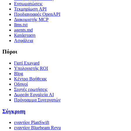
Ενσωματώσεις
Τεκμηρίωση API
Προδιαγραφές OpenAPI
Διακομιστής MCP
llms.txt
agents.md
Κατάσταση
Ασφάλεια
Πόροι
Γιατί Exayard
Υπολογιστής ROI
Blog
Κέντρο Βοήθειας
Οδηγοί
Συχνές ερωτήσεις
Δωρεάν Εργαλεία AI
Πρόγραμμα Συνεργατών
Σύγκριση
εναντίον PlanSwift
εναντίον Bluebeam Revu