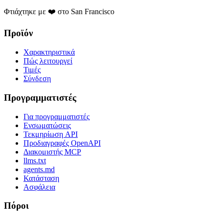
Φτιάχτηκε με ❤️ στο San Francisco
Προϊόν
Χαρακτηριστικά
Πώς λειτουργεί
Τιμές
Σύνδεση
Προγραμματιστές
Για προγραμματιστές
Ενσωματώσεις
Τεκμηρίωση API
Προδιαγραφές OpenAPI
Διακομιστής MCP
llms.txt
agents.md
Κατάσταση
Ασφάλεια
Πόροι