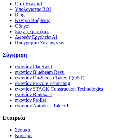
Γιατί Exayard
Υπολογιστής ROI
Blog
Κέντρο Βοήθειας
Οδηγοί
Συχνές ερωτήσεις
Δωρεάν Εργαλεία AI
Πρόγραμμα Συνεργατών
Σύγκριση
εναντίον PlanSwift
εναντίον Bluebeam Revu
εναντίον On-Screen Takeoff (OST)
εναντίον Procore Estimating
εναντίον STACK Construction Technologies
εναντίον Buildxact
εναντίον ProEst
εναντίον Autodesk Takeoff
Εταιρεία
Σχετικά
Καριέρες