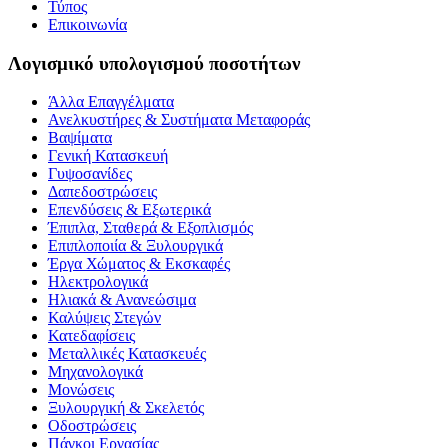
Τύπος
Επικοινωνία
Λογισμικό υπολογισμού ποσοτήτων
Άλλα Επαγγέλματα
Ανελκυστήρες & Συστήματα Μεταφοράς
Βαψίματα
Γενική Κατασκευή
Γυψοσανίδες
Δαπεδοστρώσεις
Επενδύσεις & Εξωτερικά
Έπιπλα, Σταθερά & Εξοπλισμός
Επιπλοποιία & Ξυλουργικά
Έργα Χώματος & Εκσκαφές
Ηλεκτρολογικά
Ηλιακά & Ανανεώσιμα
Καλύψεις Στεγών
Κατεδαφίσεις
Μεταλλικές Κατασκευές
Μηχανολογικά
Μονώσεις
Ξυλουργική & Σκελετός
Οδοστρώσεις
Πάγκοι Εργασίας