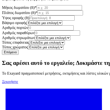
Μήκος δωματίου (ft)
*
Πλάτος δωματίου (ft)
*
Ύψος οροφής (ft)
Βάψιμο οροφής
Αριθμός πορτών
Αριθμός παραθύρων
Αριθμός στρωμάτων
Τύπος επιφάνειας
Τύπος χρώματος
Επόμενο
Σας αρέσει αυτό το εργαλείο; Δοκιμάστε 
Το Exayard πραγματοποιεί μετρήσεις, εκτιμήσεις και λίστες υλικών
Ξεκινήστε