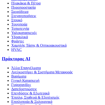
Πλακάκια & Πέτρα
Πυροπροστασία
Σκυρόδεμα
Στεγανοποιήσεις
Στουκό
Τοιχοποιία
Τοπιοτεχνία
Υαλοκατασκευές
Υδραυλικά
Φράχτες
Χαμηλής Τάσης & Οπτικοακουστικά
HVAC
Πράκτορας AI
Άλλα Επαγγέλματα
Ανελκυστήρες & Συστήματα Μεταφοράς
Βαψίματα
Γενική Κατασκευή
Γυψοσανίδες
Δαπεδοστρώσεις
Επενδύσεις & Εξωτερικά
Έπιπλα, Σταθερά & Εξοπλισμός
Επιπλοποιία & Ξυλουργικά