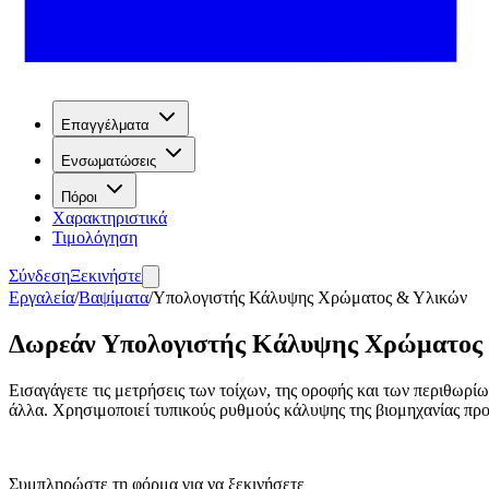
Επαγγέλματα
Ενσωματώσεις
Πόροι
Χαρακτηριστικά
Τιμολόγηση
Σύνδεση
Ξεκινήστε
Εργαλεία
/
Βαψίματα
/
Υπολογιστής Κάλυψης Χρώματος & Υλικών
Δωρεάν Υπολογιστής Κάλυψης Χρώματος
Εισαγάγετε τις μετρήσεις των τοίχων, της οροφής και των περιθωρίω
άλλα. Χρησιμοποιεί τυπικούς ρυθμούς κάλυψης της βιομηχανίας π
Συμπληρώστε τη φόρμα για να ξεκινήσετε