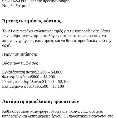
$3.200–$4.800. Θέλετε προεπισκόπηση;
Ναι, δείξτε μου!
Άμεσες εκτιμήσεις κόστους
Το AI σας παρέχει ενδεικτικές τιμές για τις υπηρεσίες σας βάσει
των ρυθμισμένων τιμοκαταλόγων σας, ώστε οι επισκέπτες να
παίρνουν γρήγορες απαντήσεις και να θέτετε προσδοκίες από την
αρχή.
Περίληψη εκτίμησης
Βάσει των τιμών σας
Εγκατάσταση πατιό
$3,200 – $4,800
Φωτισμός κήπου
$800 – $1,200
Γκαζόν και εξομάλυνση
$1,500 – $2,100
Εκτιμώμενο σύνολο
$5,500 – $8,100
Αυτόματη προσέλκυση προοπτικών
Κάθε συνομιλία καταγράφει στοιχεία επικοινωνίας, ανάγκες
υπηρεσιών και λεπτομέρειες έργου. Οι προοπτικές εισάγονται στο