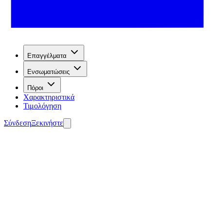
Επαγγέλματα
Ενσωματώσεις
Πόροι
Χαρακτηριστικά
Τιμολόγηση
Σύνδεση
Ξεκινήστε
οσέλκυση προοπτικών πελατών.
μιουργήστε τον πράκτορά σας δωρεάν