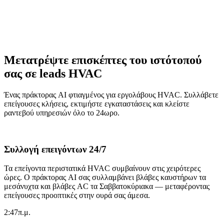
Μετατρέψτε επισκέπτες του ιστότοπού
σας σε leads HVAC
Ένας πράκτορας AI φτιαγμένος για εργολάβους HVAC. Συλλάβετε
επείγουσες κλήσεις, εκτιμήστε εγκαταστάσεις και κλείστε
ραντεβού υπηρεσιών όλο το 24ωρο.
Συλλογή επειγόντων 24/7
Τα επείγοντα περιστατικά HVAC συμβαίνουν στις χειρότερες
ώρες. Ο πράκτορας AI σας συλλαμβάνει βλάβες καυστήρων τα
μεσάνυχτα και βλάβες AC τα Σαββατοκύριακα — μεταφέροντας
επείγουσες προοπτικές στην ουρά σας άμεσα.
2:47
π.μ.