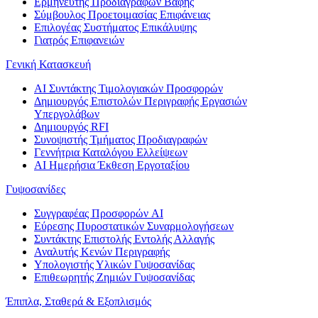
Ερμηνευτής Προδιαγραφών Βαφής
Σύμβουλος Προετοιμασίας Επιφάνειας
Επιλογέας Συστήματος Επικάλυψης
Γιατρός Επιφανειών
Γενική Κατασκευή
AI Συντάκτης Τιμολογιακών Προσφορών
Δημιουργός Επιστολών Περιγραφής Εργασιών
Υπεργολάβων
Δημιουργός RFI
Συνοψιστής Τμήματος Προδιαγραφών
Γεννήτρια Καταλόγου Ελλείψεων
AI Ημερήσια Έκθεση Εργοταξίου
Γυψοσανίδες
Συγγραφέας Προσφορών AI
Εύρεσης Πυροστατικών Συναρμολογήσεων
Συντάκτης Επιστολής Εντολής Αλλαγής
Αναλυτής Κενών Περιγραφής
Υπολογιστής Υλικών Γυψοσανίδας
Επιθεωρητής Ζημιών Γυψοσανίδας
Έπιπλα, Σταθερά & Εξοπλισμός