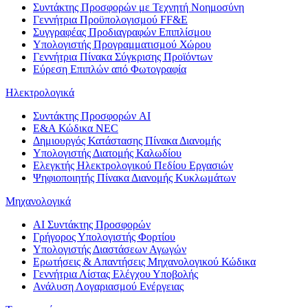
Συντάκτης Προσφορών με Τεχνητή Νοημοσύνη
Γεννήτρια Προϋπολογισμού FF&E
Συγγραφέας Προδιαγραφών Επιπλίσμου
Υπολογιστής Προγραμματισμού Χώρου
Γεννήτρια Πίνακα Σύγκρισης Προϊόντων
Εύρεση Επιπλών από Φωτογραφία
Ηλεκτρολογικά
Συντάκτης Προσφορών AI
Ε&Α Κώδικα NEC
Δημιουργός Κατάστασης Πίνακα Διανομής
Υπολογιστής Διατομής Καλωδίου
Ελεγκτής Ηλεκτρολογικού Πεδίου Εργασιών
Ψηφιοποιητής Πίνακα Διανομής Κυκλωμάτων
Μηχανολογικά
AI Συντάκτης Προσφορών
Γρήγορος Υπολογιστής Φορτίου
Υπολογιστής Διαστάσεων Αγωγών
Ερωτήσεις & Απαντήσεις Μηχανολογικού Κώδικα
Γεννήτρια Λίστας Ελέγχου Υποβολής
Ανάλυση Λογαριασμού Ενέργειας