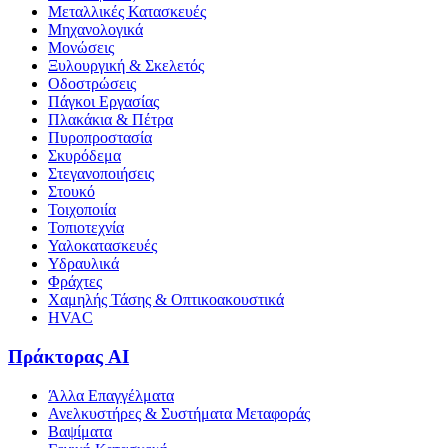
Μεταλλικές Κατασκευές
Μηχανολογικά
Μονώσεις
Ξυλουργική & Σκελετός
Οδοστρώσεις
Πάγκοι Εργασίας
Πλακάκια & Πέτρα
Πυροπροστασία
Σκυρόδεμα
Στεγανοποιήσεις
Στουκό
Τοιχοποιία
Τοπιοτεχνία
Υαλοκατασκευές
Υδραυλικά
Φράχτες
Χαμηλής Τάσης & Οπτικοακουστικά
HVAC
Πράκτορας AI
Άλλα Επαγγέλματα
Ανελκυστήρες & Συστήματα Μεταφοράς
Βαψίματα