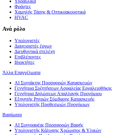
Υδραυλικά
Φράχτες
Χαμηλής Τάσης & Οπτικοακουστικά
HVAC
Ανά ρόλο
Υπολογιστές
Διαχειριστές έργων
Διευθυντικά στελέχη
Επιβλέποντες
Ιδιοκτήτες
Άλλα Επαγγέλματα
AI Συντάκτης Προσφορών Κατασκευών
Γεννήτρια Συζητήσεων Ασφαλείας Εργαλειοθήκης
Γεννήτρια Δηλώσεων Απαλλαγής Προνόμιου
Εξηγητής Ρητρών Σύμβασης Κατασκευής
Υπολογιστής Προθεσμιών Προνόμιων
Βαψίματα
AI Συγγραφέας Προσφορών Βαφής
Υπολογιστής Κάλυψης Χρώματος & Υλικών