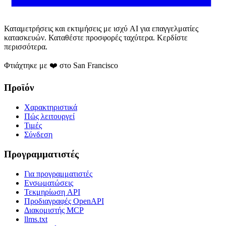
Καταμετρήσεις και εκτιμήσεις με ισχύ AI για επαγγελματίες
κατασκευών. Καταθέστε προσφορές ταχύτερα. Κερδίστε
περισσότερα.
Φτιάχτηκε με ❤️ στο San Francisco
Προϊόν
Χαρακτηριστικά
Πώς λειτουργεί
Τιμές
Σύνδεση
Προγραμματιστές
Για προγραμματιστές
Ενσωματώσεις
Τεκμηρίωση API
Προδιαγραφές OpenAPI
Διακομιστής MCP
llms.txt