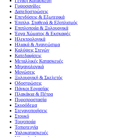
Γενική Κατασκευή
Γυψοσανίδες
Δαπεδοστρώσεις
Επενδύσεις & Εξωτερικά
Έπιπλα, Σταθερά & Εξοπλισμός
Επιπλοποιία & Ξυλουργικά
Έργα Χώματος & Εκσκαφές
Ηλεκτρολογικά
Ηλιακά & Ανανεώσιμα
Καλύψεις Στεγών
Κατεδαφίσεις
Μεταλλικές Κατασκευές
Μηχανολογικά
Μονώσεις
Ξυλουργική & Σκελετός
Οδοστρώσεις
Πάγκοι Εργασίας
Πλακάκια & Πέτρα
Πυροπροστασία
Σκυρόδεμα
Στεγανοποιήσεις
Στουκό
Τοιχοποιία
Τοπιοτεχνία
Υαλοκατασκευές