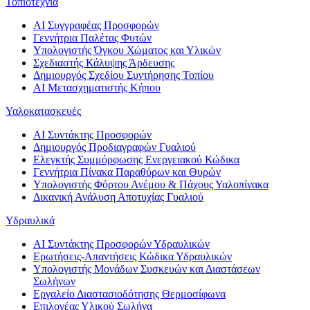
Τοπιοτεχνία
AI Συγγραφέας Προσφορών
Γεννήτρια Παλέτας Φυτών
Υπολογιστής Όγκου Χώματος και Υλικών
Σχεδιαστής Κάλυψης Άρδευσης
Δημιουργός Σχεδίου Συντήρησης Τοπίου
AI Μετασχηματιστής Κήπου
Υαλοκατασκευές
AI Συντάκτης Προσφορών
Δημιουργός Προδιαγραφών Γυαλιού
Ελεγκτής Συμμόρφωσης Ενεργειακού Κώδικα
Γεννήτρια Πίνακα Παραθύρων και Θυρών
Υπολογιστής Φόρτου Ανέμου & Πάχους Υαλοπίνακα
Δικανική Ανάλυση Αποτυχίας Γυαλιού
Υδραυλικά
AI Συντάκτης Προσφορών Υδραυλικών
Ερωτήσεις-Απαντήσεις Κώδικα Υδραυλικών
Υπολογιστής Μονάδων Συσκευών και Διαστάσεων
Σωλήνων
Εργαλείο Διαστασιοδότησης Θερμοσίφωνα
Επιλογέας Υλικού Σωλήνα