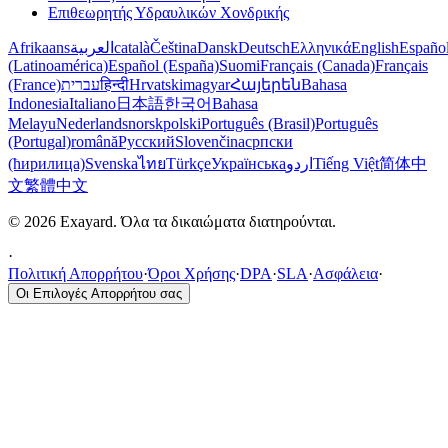
Επιθεωρητής Υδραυλικών Χονδρικής
Afrikaans
العربية
català
Čeština
Dansk
Deutsch
Ελληνικά
English
Españo
(Latinoamérica)
Español (España)
Suomi
Français (Canada)
Français
(France)
עברית
हिन्दी
Hrvatski
magyar
Հայերեն
Bahasa
Indonesia
Italiano
日本語
한국어
Bahasa
Melayu
Nederlands
norsk
polski
Português (Brasil)
Português
(Portugal)
română
Русский
Slovenčina
српски
(ћирилица)
Svenska
ไทย
Türkçe
Українська
اردو
Tiếng Việt
简体中
文
繁體中文
© 2026 Exayard. Όλα τα δικαιώματα διατηρούνται.
·
Πολιτική Απορρήτου
·
Όροι Χρήσης
·
DPA
·
SLA
·
Ασφάλεια
·
Οι Επιλογές Απορρήτου σας