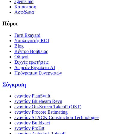
agents.md
Κατάσταση
Ασφάλεια
Πόροι
Γιατί Exayard
Υπολογιστής ROI
Blog
Κέντρο Βοήθειας
Οδηγοί
Συχνές ερωτήσεις
Δωρεάν Εργαλεία AI
Πρόγραμμα Συνεργατών
Σύγκριση
εναντίον PlanSwift
εναντίον Bluebeam Revu
εναντίον On-Screen Takeoff (OST)
εναντίον Procore Estimating
εναντίον STACK Construction Technologies
εναντίον Buildxact
εναντίον ProEst
εναντίον Autodesk Takeoff