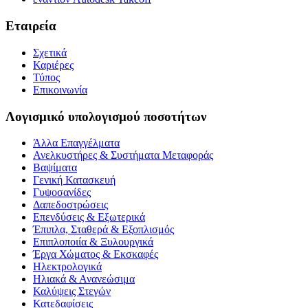
Εταιρεία
Σχετικά
Καριέρες
Τύπος
Επικοινωνία
Λογισμικό υπολογισμού ποσοτήτων
Άλλα Επαγγέλματα
Ανελκυστήρες & Συστήματα Μεταφοράς
Βαψίματα
Γενική Κατασκευή
Γυψοσανίδες
Δαπεδοστρώσεις
Επενδύσεις & Εξωτερικά
Έπιπλα, Σταθερά & Εξοπλισμός
Επιπλοποιία & Ξυλουργικά
Έργα Χώματος & Εκσκαφές
Ηλεκτρολογικά
Ηλιακά & Ανανεώσιμα
Καλύψεις Στεγών
Κατεδαφίσεις