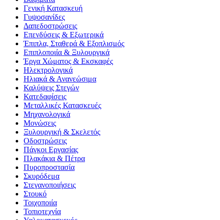
Γενική Κατασκευή
Γυψοσανίδες
Δαπεδοστρώσεις
Επενδύσεις & Εξωτερικά
Έπιπλα, Σταθερά & Εξοπλισμός
Επιπλοποιία & Ξυλουργικά
Έργα Χώματος & Εκσκαφές
Ηλεκτρολογικά
Ηλιακά & Ανανεώσιμα
Καλύψεις Στεγών
Κατεδαφίσεις
Μεταλλικές Κατασκευές
Μηχανολογικά
Μονώσεις
Ξυλουργική & Σκελετός
Οδοστρώσεις
Πάγκοι Εργασίας
Πλακάκια & Πέτρα
Πυροπροστασία
Σκυρόδεμα
Στεγανοποιήσεις
Στουκό
Τοιχοποιία
Τοπιοτεχνία