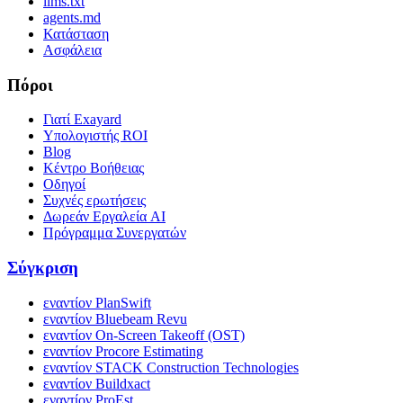
llms.txt
agents.md
Κατάσταση
Ασφάλεια
Πόροι
Γιατί Exayard
Υπολογιστής ROI
Blog
Κέντρο Βοήθειας
Οδηγοί
Συχνές ερωτήσεις
Δωρεάν Εργαλεία AI
Πρόγραμμα Συνεργατών
Σύγκριση
εναντίον PlanSwift
εναντίον Bluebeam Revu
εναντίον On-Screen Takeoff (OST)
εναντίον Procore Estimating
εναντίον STACK Construction Technologies
εναντίον Buildxact
εναντίον ProEst