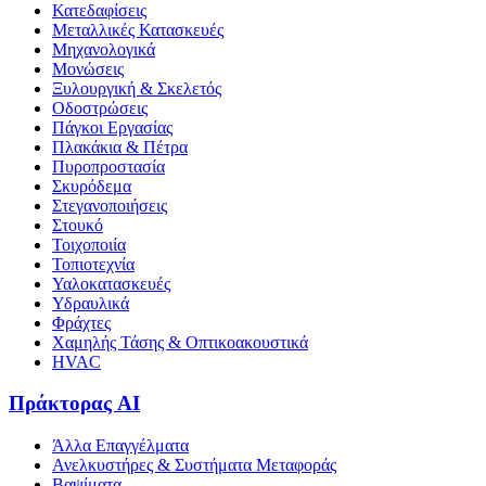
Κατεδαφίσεις
Μεταλλικές Κατασκευές
Μηχανολογικά
Μονώσεις
Ξυλουργική & Σκελετός
Οδοστρώσεις
Πάγκοι Εργασίας
Πλακάκια & Πέτρα
Πυροπροστασία
Σκυρόδεμα
Στεγανοποιήσεις
Στουκό
Τοιχοποιία
Τοπιοτεχνία
Υαλοκατασκευές
Υδραυλικά
Φράχτες
Χαμηλής Τάσης & Οπτικοακουστικά
HVAC
Πράκτορας AI
Άλλα Επαγγέλματα
Ανελκυστήρες & Συστήματα Μεταφοράς
Βαψίματα