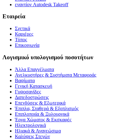
εναντίον Autodesk Takeoff
Εταιρεία
Σχετικά
Καριέρες
Τύπος
Επικοινωνία
Λογισμικό υπολογισμού ποσοτήτων
Άλλα Επαγγέλματα
Ανελκυστήρες & Συστήματα Μεταφοράς
Βαψίματα
Γενική Κατασκευή
Γυψοσανίδες
Δαπεδοστρώσεις
Επενδύσεις & Εξωτερικά
Έπιπλα, Σταθερά & Εξοπλισμός
Επιπλοποιία & Ξυλουργικά
Έργα Χώματος & Εκσκαφές
Ηλεκτρολογικά
Ηλιακά & Ανανεώσιμα
Καλύψεις Στεγών