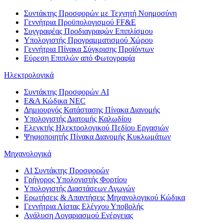
Συντάκτης Προσφορών με Τεχνητή Νοημοσύνη
Γεννήτρια Προϋπολογισμού FF&E
Συγγραφέας Προδιαγραφών Επιπλίσμου
Υπολογιστής Προγραμματισμού Χώρου
Γεννήτρια Πίνακα Σύγκρισης Προϊόντων
Εύρεση Επιπλών από Φωτογραφία
Ηλεκτρολογικά
Συντάκτης Προσφορών AI
Ε&Α Κώδικα NEC
Δημιουργός Κατάστασης Πίνακα Διανομής
Υπολογιστής Διατομής Καλωδίου
Ελεγκτής Ηλεκτρολογικού Πεδίου Εργασιών
Ψηφιοποιητής Πίνακα Διανομής Κυκλωμάτων
Μηχανολογικά
AI Συντάκτης Προσφορών
Γρήγορος Υπολογιστής Φορτίου
Υπολογιστής Διαστάσεων Αγωγών
Ερωτήσεις & Απαντήσεις Μηχανολογικού Κώδικα
Γεννήτρια Λίστας Ελέγχου Υποβολής
Ανάλυση Λογαριασμού Ενέργειας