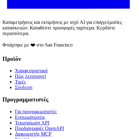
Καταμετρήσεις και εκτιμήσεις με ισχύ AI για επαγγελματίες
κατασκευών. Καταθέστε προσφορές ταχύτερα. Κερδίστε
περισσότερα.
Φτιάχτηκε με ❤️ στο San Francisco
Προϊόν
Χαρακτηριστικά
Πώς λειτουργεί
Τιμές
Σύνδεση
Προγραμματιστές
Για προγραμματιστές
Ενσωματώσεις
Τεκμηρίωση API
Προδιαγραφές OpenAPI
Διακομιστής MCP