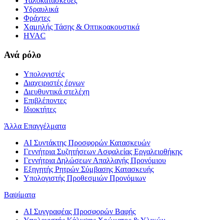
Υαλοκατασκευές
Υδραυλικά
Φράχτες
Χαμηλής Τάσης & Οπτικοακουστικά
HVAC
Ανά ρόλο
Υπολογιστές
Διαχειριστές έργων
Διευθυντικά στελέχη
Επιβλέποντες
Ιδιοκτήτες
Άλλα Επαγγέλματα
AI Συντάκτης Προσφορών Κατασκευών
Γεννήτρια Συζητήσεων Ασφαλείας Εργαλειοθήκης
Γεννήτρια Δηλώσεων Απαλλαγής Προνόμιου
Εξηγητής Ρητρών Σύμβασης Κατασκευής
Υπολογιστής Προθεσμιών Προνόμιων
Βαψίματα
AI Συγγραφέας Προσφορών Βαφής