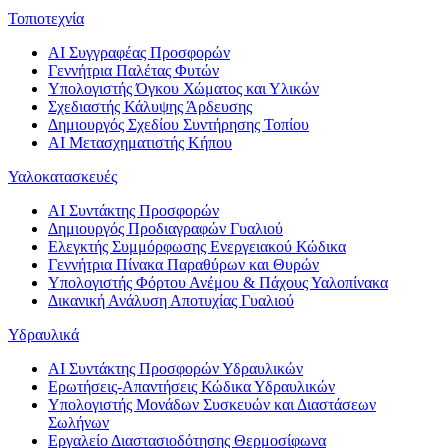
Τοπιοτεχνία
AI Συγγραφέας Προσφορών
Γεννήτρια Παλέτας Φυτών
Υπολογιστής Όγκου Χώματος και Υλικών
Σχεδιαστής Κάλυψης Άρδευσης
Δημιουργός Σχεδίου Συντήρησης Τοπίου
AI Μετασχηματιστής Κήπου
Υαλοκατασκευές
AI Συντάκτης Προσφορών
Δημιουργός Προδιαγραφών Γυαλιού
Ελεγκτής Συμμόρφωσης Ενεργειακού Κώδικα
Γεννήτρια Πίνακα Παραθύρων και Θυρών
Υπολογιστής Φόρτου Ανέμου & Πάχους Υαλοπίνακα
Δικανική Ανάλυση Αποτυχίας Γυαλιού
Υδραυλικά
AI Συντάκτης Προσφορών Υδραυλικών
Ερωτήσεις-Απαντήσεις Κώδικα Υδραυλικών
Υπολογιστής Μονάδων Συσκευών και Διαστάσεων
Σωλήνων
Εργαλείο Διαστασιοδότησης Θερμοσίφωνα