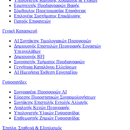
Υπολογιστής Κάλυψης Χρώματος & Υλικών
Ερμηνευτής Προδιαγραφών Βαφής
Σύμβουλος Προετοιμασίας Επιφάνειας
Επιλογέας Συστήματος Επικάλυψης
Γιατρός Επιφανειών
Γενική Κατασκευή
AI Συντάκτης Τιμολογιακών Προσφορών
Δημιουργός Επιστολών Περιγραφής Εργασιών
Υπεργολάβων
Δημιουργός RFI
Συνοψιστής Τμήματος Προδιαγραφών
Γεννήτρια Καταλόγου Ελλείψεων
AI Ημερήσια Έκθεση Εργοταξίου
Γυψοσανίδες
Συγγραφέας Προσφορών AI
Εύρεσης Πυροστατικών Συναρμολογήσεων
Συντάκτης Επιστολής Εντολής Αλλαγής
Αναλυτής Κενών Περιγραφής
Υπολογιστής Υλικών Γυψοσανίδας
Επιθεωρητής Ζημιών Γυψοσανίδας
Έπιπλα, Σταθερά & Εξοπλισμός