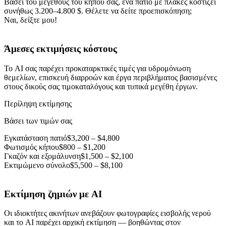
Βάσει του μεγέθους του κήπου σας, ένα πατιό με πλάκες κοστίζει
συνήθως 3.200–4.800 $. Θέλετε να δείτε προεπισκόπηση;
Ναι, δείξτε μου!
Άμεσες εκτιμήσεις κόστους
Το AI σας παρέχει προκαταρκτικές τιμές για υδρομόνωση
θεμελίων, επισκευή διαρροών και έργα περιβλήματος βασισμένες
στους δικούς σας τιμοκαταλόγους και τυπικά μεγέθη έργων.
Περίληψη εκτίμησης
Βάσει των τιμών σας
Εγκατάσταση πατιό
$3,200 – $4,800
Φωτισμός κήπου
$800 – $1,200
Γκαζόν και εξομάλυνση
$1,500 – $2,100
Εκτιμώμενο σύνολο
$5,500 – $8,100
Εκτίμηση ζημιών με AI
Οι ιδιοκτήτες ακινήτων ανεβάζουν φωτογραφίες εισβολής νερού
και το AI παρέχει αρχική εκτίμηση — βοηθώντας στον