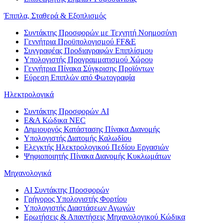
Έπιπλα, Σταθερά & Εξοπλισμός
Συντάκτης Προσφορών με Τεχνητή Νοημοσύνη
Γεννήτρια Προϋπολογισμού FF&E
Συγγραφέας Προδιαγραφών Επιπλίσμου
Υπολογιστής Προγραμματισμού Χώρου
Γεννήτρια Πίνακα Σύγκρισης Προϊόντων
Εύρεση Επιπλών από Φωτογραφία
Ηλεκτρολογικά
Συντάκτης Προσφορών AI
Ε&Α Κώδικα NEC
Δημιουργός Κατάστασης Πίνακα Διανομής
Υπολογιστής Διατομής Καλωδίου
Ελεγκτής Ηλεκτρολογικού Πεδίου Εργασιών
Ψηφιοποιητής Πίνακα Διανομής Κυκλωμάτων
Μηχανολογικά
AI Συντάκτης Προσφορών
Γρήγορος Υπολογιστής Φορτίου
Υπολογιστής Διαστάσεων Αγωγών
Ερωτήσεις & Απαντήσεις Μηχανολογικού Κώδικα