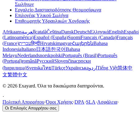
Σωλήνων
Εργαλείο Διαστασιοδότησης Θερμοσίφωνα
Επιλογέας Υλικού Σωλήνα
Επιθεωρητής Υδραυλικών Χονδρικής
Afrikaans
العربية
català
Čeština
Dansk
Deutsch
Ελληνικά
English
Españo
(Latinoamérica)
Español (España)
Suomi
Français (Canada)
Français
(France)
עברית
हिन्दी
Hrvatski
magyar
Հայերեն
Bahasa
Indonesia
Italiano
日本語
한국어
Bahasa
Melayu
Nederlands
norsk
polski
Português (Brasil)
Português
(Portugal)
română
Русский
Slovenčina
српски
(ћирилица)
Svenska
ไทย
Türkçe
Українська
اردو
Tiếng Việt
简体中
文
繁體中文
© 2026 Exayard. Όλα τα δικαιώματα διατηρούνται.
·
Πολιτική Απορρήτου
·
Όροι Χρήσης
·
DPA
·
SLA
·
Ασφάλεια
·
Οι Επιλογές Απορρήτου σας