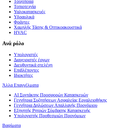
Τοιχοποιία
Τοπιοτεχνία
Υαλοκατασκευές
Υδραυλικά
Φράχτες
Χαμηλής Τάσης & Οπτικοακουστικά
HVAC
Ανά ρόλο
Υπολογιστές
Διαχειριστές έργων
Διευθυντικά στελέχη
Επιβλέποντες
Ιδιοκτήτες
Άλλα Επαγγέλματα
AI Συντάκτης Προσφορών Κατασκευών
Γεννήτρια Συζητήσεων Ασφαλείας Εργαλειοθήκης
Γεννήτρια Δηλώσεων Απαλλαγής Προνόμιου
Εξηγητής Ρητρών Σύμβασης Κατασκευής
Υπολογιστής Προθεσμιών Προνόμιων
Βαψίματα