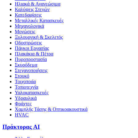
Ηλιακά & Ανανεώσιμα
Καλύψεις Στεγών
Κατεδαφίσεις
Μεταλλικές Κατασκευές
Μηχανολογικά
Μονώσεις
Ξυλουργική & Σκελετός
Οδοστρώσεις
Πάγκοι Εργασίας
Πλακάκια & Πέτρα
Πυροπροστασία
Σκυρόδεμα
Στεγανοποιήσεις
Στουκό
Τοιχοποιία
Τοπιοτεχνία
Υαλοκατασκευές
Υδραυλικά
Φράχτες
Χαμηλής Τάσης & Οπτικοακουστικά
HVAC
Πράκτορας AI