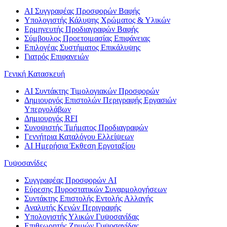
AI Συγγραφέας Προσφορών Βαφής
Υπολογιστής Κάλυψης Χρώματος & Υλικών
Ερμηνευτής Προδιαγραφών Βαφής
Σύμβουλος Προετοιμασίας Επιφάνειας
Επιλογέας Συστήματος Επικάλυψης
Γιατρός Επιφανειών
Γενική Κατασκευή
AI Συντάκτης Τιμολογιακών Προσφορών
Δημιουργός Επιστολών Περιγραφής Εργασιών
Υπεργολάβων
Δημιουργός RFI
Συνοψιστής Τμήματος Προδιαγραφών
Γεννήτρια Καταλόγου Ελλείψεων
AI Ημερήσια Έκθεση Εργοταξίου
Γυψοσανίδες
Συγγραφέας Προσφορών AI
Εύρεσης Πυροστατικών Συναρμολογήσεων
Συντάκτης Επιστολής Εντολής Αλλαγής
Αναλυτής Κενών Περιγραφής
Υπολογιστής Υλικών Γυψοσανίδας
Επιθεωρητής Ζημιών Γυψοσανίδας