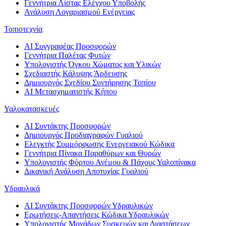
Γεννήτρια Λίστας Ελέγχου Υποβολής
Ανάλυση Λογαριασμού Ενέργειας
Τοπιοτεχνία
AI Συγγραφέας Προσφορών
Γεννήτρια Παλέτας Φυτών
Υπολογιστής Όγκου Χώματος και Υλικών
Σχεδιαστής Κάλυψης Άρδευσης
Δημιουργός Σχεδίου Συντήρησης Τοπίου
AI Μετασχηματιστής Κήπου
Υαλοκατασκευές
AI Συντάκτης Προσφορών
Δημιουργός Προδιαγραφών Γυαλιού
Ελεγκτής Συμμόρφωσης Ενεργειακού Κώδικα
Γεννήτρια Πίνακα Παραθύρων και Θυρών
Υπολογιστής Φόρτου Ανέμου & Πάχους Υαλοπίνακα
Δικανική Ανάλυση Αποτυχίας Γυαλιού
Υδραυλικά
AI Συντάκτης Προσφορών Υδραυλικών
Ερωτήσεις-Απαντήσεις Κώδικα Υδραυλικών
Υπολογιστής Μονάδων Συσκευών και Διαστάσεων