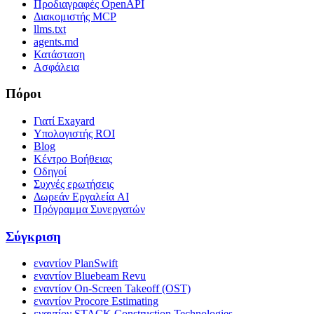
Προδιαγραφές OpenAPI
Διακομιστής MCP
llms.txt
agents.md
Κατάσταση
Ασφάλεια
Πόροι
Γιατί Exayard
Υπολογιστής ROI
Blog
Κέντρο Βοήθειας
Οδηγοί
Συχνές ερωτήσεις
Δωρεάν Εργαλεία AI
Πρόγραμμα Συνεργατών
Σύγκριση
εναντίον PlanSwift
εναντίον Bluebeam Revu
εναντίον On-Screen Takeoff (OST)
εναντίον Procore Estimating
εναντίον STACK Construction Technologies