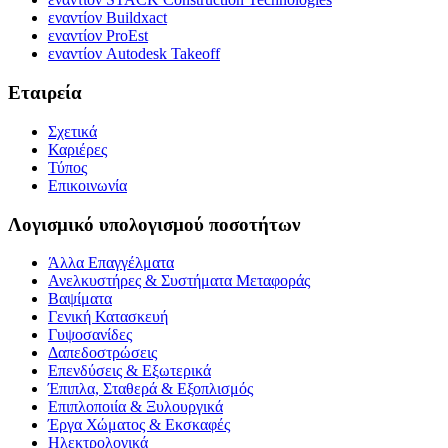
εναντίον Buildxact
εναντίον ProEst
εναντίον Autodesk Takeoff
Εταιρεία
Σχετικά
Καριέρες
Τύπος
Επικοινωνία
Λογισμικό υπολογισμού ποσοτήτων
Άλλα Επαγγέλματα
Ανελκυστήρες & Συστήματα Μεταφοράς
Βαψίματα
Γενική Κατασκευή
Γυψοσανίδες
Δαπεδοστρώσεις
Επενδύσεις & Εξωτερικά
Έπιπλα, Σταθερά & Εξοπλισμός
Επιπλοποιία & Ξυλουργικά
Έργα Χώματος & Εκσκαφές
Ηλεκτρολογικά