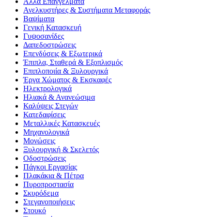
Άλλα Επαγγέλματα
Ανελκυστήρες & Συστήματα Μεταφοράς
Βαψίματα
Γενική Κατασκευή
Γυψοσανίδες
Δαπεδοστρώσεις
Επενδύσεις & Εξωτερικά
Έπιπλα, Σταθερά & Εξοπλισμός
Επιπλοποιία & Ξυλουργικά
Έργα Χώματος & Εκσκαφές
Ηλεκτρολογικά
Ηλιακά & Ανανεώσιμα
Καλύψεις Στεγών
Κατεδαφίσεις
Μεταλλικές Κατασκευές
Μηχανολογικά
Μονώσεις
Ξυλουργική & Σκελετός
Οδοστρώσεις
Πάγκοι Εργασίας
Πλακάκια & Πέτρα
Πυροπροστασία
Σκυρόδεμα
Στεγανοποιήσεις
Στουκό