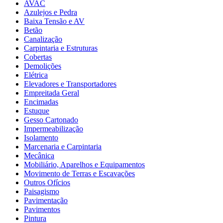
AVAC
Azulejos e Pedra
Baixa Tensão e AV
Betão
Canalização
Carpintaria e Estruturas
Cobertas
Demolições
Elétrica
Elevadores e Transportadores
Empreitada Geral
Encimadas
Estuque
Gesso Cartonado
Impermeabilização
Isolamento
Marcenaria e Carpintaria
Mecânica
Mobiliário, Aparelhos e Equipamentos
Movimento de Terras e Escavações
Outros Ofícios
Paisagismo
Pavimentação
Pavimentos
Pintura