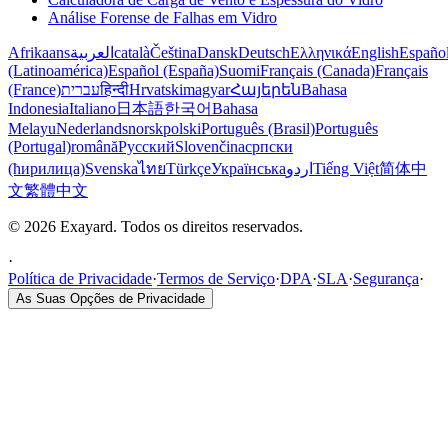
Análise Forense de Falhas em Vidro
Afrikaans
العربية
català
Čeština
Dansk
Deutsch
Ελληνικά
English
Españo
(Latinoamérica)
Español (España)
Suomi
Français (Canada)
Français
(France)
עברית
हिन्दी
Hrvatski
magyar
Հայերեն
Bahasa
Indonesia
Italiano
日本語
한국어
Bahasa
Melayu
Nederlands
norsk
polski
Português (Brasil)
Português
(Portugal)
română
Русский
Slovenčina
српски
(ћирилица)
Svenska
ไทย
Türkçe
Українська
اردو
Tiếng Việt
简体中
文
繁體中文
© 2026 Exayard. Todos os direitos reservados.
·
Política de Privacidade
·
Termos de Serviço
·
DPA
·
SLA
·
Segurança
·
As Suas Opções de Privacidade