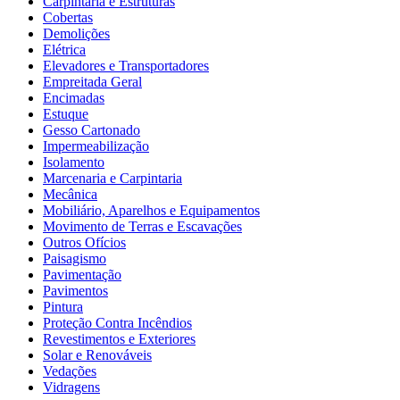
Carpintaria e Estruturas
Cobertas
Demolições
Elétrica
Elevadores e Transportadores
Empreitada Geral
Encimadas
Estuque
Gesso Cartonado
Impermeabilização
Isolamento
Marcenaria e Carpintaria
Mecânica
Mobiliário, Aparelhos e Equipamentos
Movimento de Terras e Escavações
Outros Ofícios
Paisagismo
Pavimentação
Pavimentos
Pintura
Proteção Contra Incêndios
Revestimentos e Exteriores
Solar e Renováveis
Vedações
Vidragens