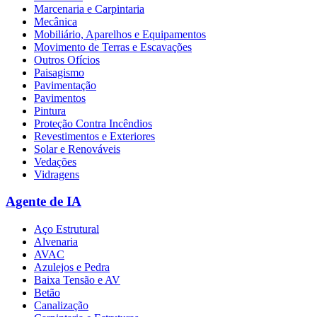
Marcenaria e Carpintaria
Mecânica
Mobiliário, Aparelhos e Equipamentos
Movimento de Terras e Escavações
Outros Ofícios
Paisagismo
Pavimentação
Pavimentos
Pintura
Proteção Contra Incêndios
Revestimentos e Exteriores
Solar e Renováveis
Vedações
Vidragens
Agente de IA
Aço Estrutural
Alvenaria
AVAC
Azulejos e Pedra
Baixa Tensão e AV
Betão
Canalização