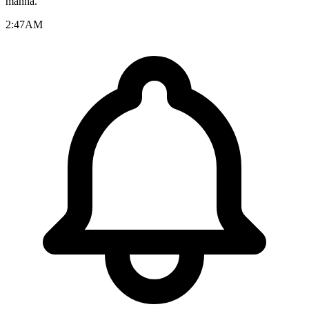
manhã.
2:47
AM