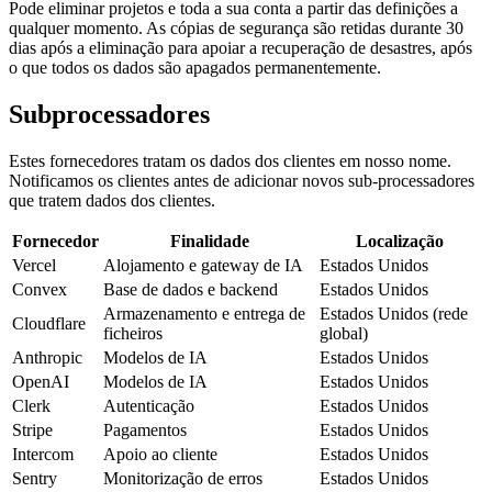
Pode eliminar projetos e toda a sua conta a partir das definições a
qualquer momento. As cópias de segurança são retidas durante 30
dias após a eliminação para apoiar a recuperação de desastres, após
o que todos os dados são apagados permanentemente.
Subprocessadores
Estes fornecedores tratam os dados dos clientes em nosso nome.
Notificamos os clientes antes de adicionar novos sub-processadores
que tratem dados dos clientes.
Fornecedor
Finalidade
Localização
Vercel
Alojamento e gateway de IA
Estados Unidos
Convex
Base de dados e backend
Estados Unidos
Armazenamento e entrega de
Estados Unidos (rede
Cloudflare
ficheiros
global)
Anthropic
Modelos de IA
Estados Unidos
OpenAI
Modelos de IA
Estados Unidos
Clerk
Autenticação
Estados Unidos
Stripe
Pagamentos
Estados Unidos
Intercom
Apoio ao cliente
Estados Unidos
Sentry
Monitorização de erros
Estados Unidos