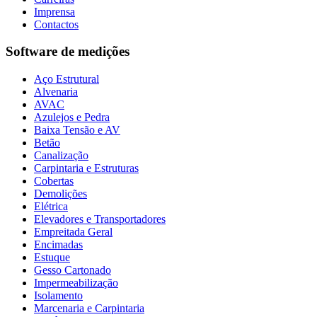
Imprensa
Contactos
Software de medições
Aço Estrutural
Alvenaria
AVAC
Azulejos e Pedra
Baixa Tensão e AV
Betão
Canalização
Carpintaria e Estruturas
Cobertas
Demolições
Elétrica
Elevadores e Transportadores
Empreitada Geral
Encimadas
Estuque
Gesso Cartonado
Impermeabilização
Isolamento
Marcenaria e Carpintaria