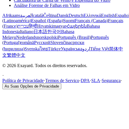
Calculadora de Carga de Vento e Espessura do Vidro
Análise Forense de Falhas em Vidro
Afrikaans
العربية
català
Čeština
Dansk
Deutsch
Ελληνικά
English
Españo
(Latinoamérica)
Español (España)
Suomi
Français (Canada)
Français
(France)
עברית
हिन्दी
Hrvatski
magyar
Հայերեն
Bahasa
Indonesia
Italiano
日本語
한국어
Bahasa
Melayu
Nederlands
norsk
polski
Português (Brasil)
Português
(Portugal)
română
Русский
Slovenčina
српски
(ћирилица)
Svenska
ไทย
Türkçe
Українська
اردو
Tiếng Việt
简体中
文
繁體中文
© 2026 Exayard. Todos os direitos reservados.
·
Política de Privacidade
·
Termos de Serviço
·
DPA
·
SLA
·
Segurança
·
As Suas Opções de Privacidade