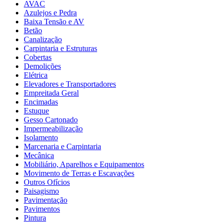
AVAC
Azulejos e Pedra
Baixa Tensão e AV
Betão
Canalização
Carpintaria e Estruturas
Cobertas
Demolições
Elétrica
Elevadores e Transportadores
Empreitada Geral
Encimadas
Estuque
Gesso Cartonado
Impermeabilização
Isolamento
Marcenaria e Carpintaria
Mecânica
Mobiliário, Aparelhos e Equipamentos
Movimento de Terras e Escavações
Outros Ofícios
Paisagismo
Pavimentação
Pavimentos
Pintura