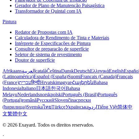
Gerador de Plano de Manutenção Paisagística
Transformador de Quintal com IA
Pintura
Redator de Propostas com IA
Calculadora de Rendimento de Tinta e Materiais
Intérprete de Especificações de Pintura
Consultor de preparação de superfície
Seletor de sistema de revestimento
Doutor de superfície
Afrikaans
العربية
català
Čeština
Dansk
Deutsch
Ελληνικά
English
Españo
(Latinoamérica)
Español (España)
Suomi
Français (Canada)
Français
(France)
עברית
हिन्दी
Hrvatski
magyar
Հայերեն
Bahasa
Indonesia
Italiano
日本語
한국어
Bahasa
Melayu
Nederlands
norsk
polski
Português (Brasil)
Português
(Portugal)
română
Русский
Slovenčina
српски
(ћирилица)
Svenska
ไทย
Türkçe
Українська
اردو
Tiếng Việt
简体中
文
繁體中文
© 2026 Exayard. Todos os direitos reservados.
·