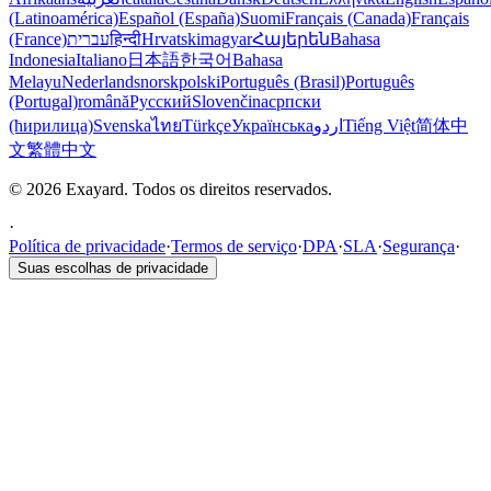
(Latinoamérica)
Español (España)
Suomi
Français (Canada)
Français
(France)
עברית
हिन्दी
Hrvatski
magyar
Հայերեն
Bahasa
Indonesia
Italiano
日本語
한국어
Bahasa
Melayu
Nederlands
norsk
polski
Português (Brasil)
Português
(Portugal)
română
Русский
Slovenčina
српски
(ћирилица)
Svenska
ไทย
Türkçe
Українська
اردو
Tiếng Việt
简体中
文
繁體中文
© 2026 Exayard. Todos os direitos reservados.
·
Política de privacidade
·
Termos de serviço
·
DPA
·
SLA
·
Segurança
·
Suas escolhas de privacidade