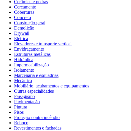
Cerâmica e pedras
Cercamento
Coberturas
Concreto
Construção geral
Demolição
Drywall
Elétrica
Elevadores e transporte vertical
Envidraçamento
Estruturas metálicas
Hidráulica
Impermeabilização
Isolamento
Marcenaria e esquadrias
Mecânica
Mobiliário, acabamentos e equipamentos
Outras especialidades
Paisagismo
Pavimentação
Pintura
Pisos
Proteção contra incêndio
Reboco
Revestimentos e fachadas