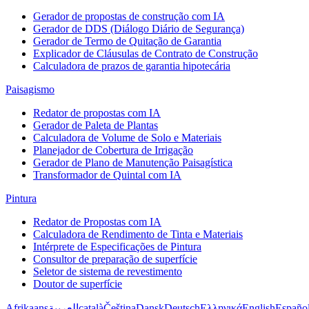
Gerador de propostas de construção com IA
Gerador de DDS (Diálogo Diário de Segurança)
Gerador de Termo de Quitação de Garantia
Explicador de Cláusulas de Contrato de Construção
Calculadora de prazos de garantia hipotecária
Paisagismo
Redator de propostas com IA
Gerador de Paleta de Plantas
Calculadora de Volume de Solo e Materiais
Planejador de Cobertura de Irrigação
Gerador de Plano de Manutenção Paisagística
Transformador de Quintal com IA
Pintura
Redator de Propostas com IA
Calculadora de Rendimento de Tinta e Materiais
Intérprete de Especificações de Pintura
Consultor de preparação de superfície
Seletor de sistema de revestimento
Doutor de superfície
Afrikaans
العربية
català
Čeština
Dansk
Deutsch
Ελληνικά
English
Españo