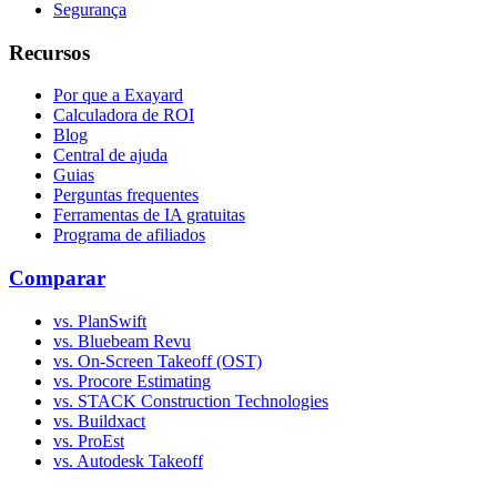
Segurança
Recursos
Por que a Exayard
Calculadora de ROI
Blog
Central de ajuda
Guias
Perguntas frequentes
Ferramentas de IA gratuitas
Programa de afiliados
Comparar
vs. PlanSwift
vs. Bluebeam Revu
vs. On-Screen Takeoff (OST)
vs. Procore Estimating
vs. STACK Construction Technologies
vs. Buildxact
vs. ProEst
vs. Autodesk Takeoff