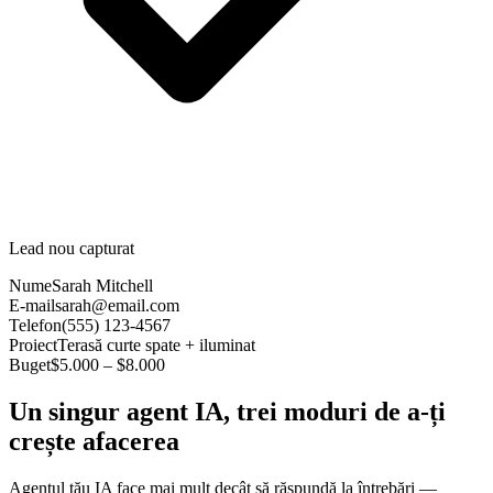
Lead nou capturat
Nume
Sarah Mitchell
E-mail
sarah@email.com
Telefon
(555) 123-4567
Proiect
Terasă curte spate + iluminat
Buget
$5.000 – $8.000
Un singur agent IA, trei moduri de a-ți
crește afacerea
Agentul tău IA face mai mult decât să răspundă la întrebări —