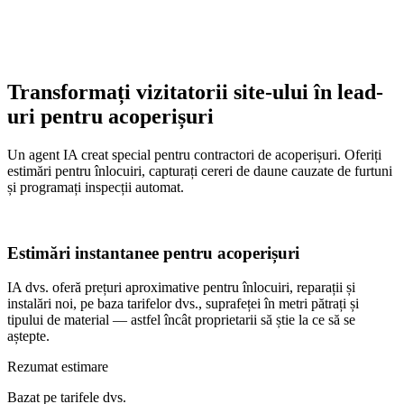
Transformați vizitatorii site-ului în lead-
uri pentru acoperișuri
Un agent IA creat special pentru contractori de acoperișuri. Oferiți
estimări pentru înlocuiri, capturați cereri de daune cauzate de furtuni
și programați inspecții automat.
Estimări instantanee pentru acoperișuri
IA dvs. oferă prețuri aproximative pentru înlocuiri, reparații și
instalări noi, pe baza tarifelor dvs., suprafeței în metri pătrați și
tipului de material — astfel încât proprietarii să știe la ce să se
aștepte.
Rezumat estimare
Bazat pe tarifele dvs.