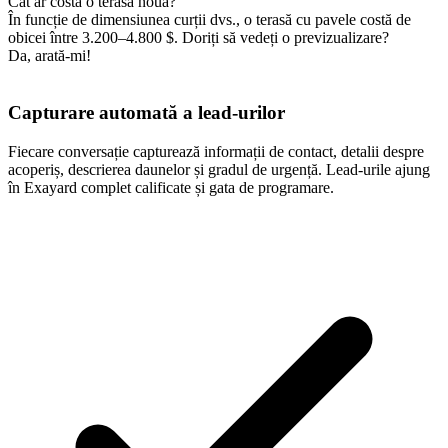
Cât ar costa o terasă nouă?
În funcție de dimensiunea curții dvs., o terasă cu pavele costă de
obicei între 3.200–4.800 $. Doriți să vedeți o previzualizare?
Da, arată-mi!
Capturare automată a lead-urilor
Fiecare conversație capturează informații de contact, detalii despre
acoperiș, descrierea daunelor și gradul de urgență. Lead-urile ajung
în Exayard complet calificate și gata de programare.