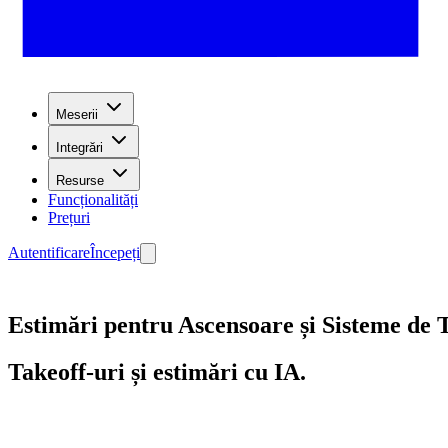
Meserii
Integrări
Resurse
Funcționalități
Prețuri
Autentificare
Începeți
Estimări pentru Ascensoare și Sisteme de 
Takeoff-uri și estimări cu IA.
Începeți