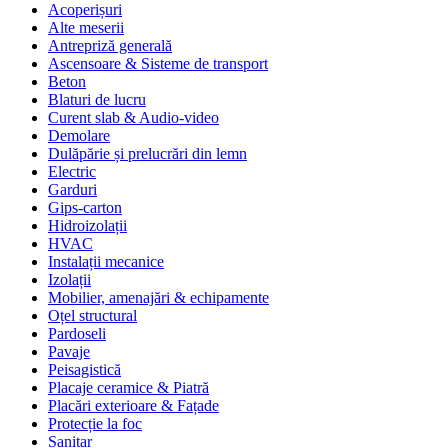
Acoperișuri
Alte meserii
Antrepriză generală
Ascensoare & Sisteme de transport
Beton
Blaturi de lucru
Curent slab & Audio-video
Demolare
Dulăpărie și prelucrări din lemn
Electric
Garduri
Gips-carton
Hidroizolații
HVAC
Instalații mecanice
Izolații
Mobilier, amenajări & echipamente
Oțel structural
Pardoseli
Pavaje
Peisagistică
Placaje ceramice & Piatră
Placări exterioare & Fațade
Protecție la foc
Sanitar