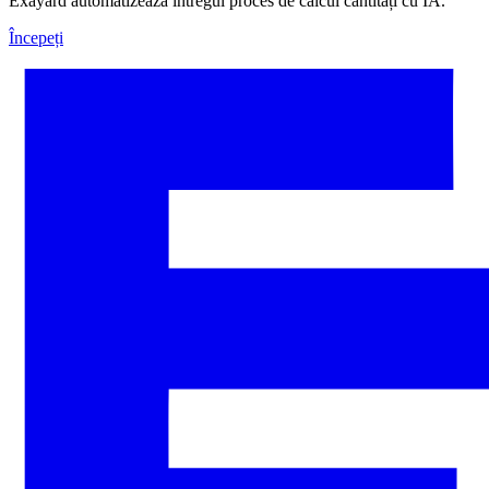
Exayard automatizează întregul proces de calcul cantități cu IA.
Începeți