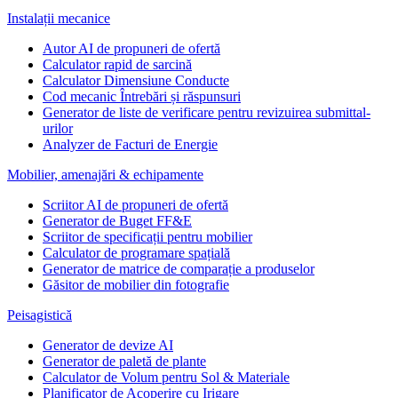
Instalații mecanice
Autor AI de propuneri de ofertă
Calculator rapid de sarcină
Calculator Dimensiune Conducte
Cod mecanic Întrebări și răspunsuri
Generator de liste de verificare pentru revizuirea submittal-
urilor
Analyzer de Facturi de Energie
Mobilier, amenajări & echipamente
Scriitor AI de propuneri de ofertă
Generator de Buget FF&E
Scriitor de specificații pentru mobilier
Calculator de programare spațială
Generator de matrice de comparație a produselor
Găsitor de mobilier din fotografie
Peisagistică
Generator de devize AI
Generator de paletă de plante
Calculator de Volum pentru Sol & Materiale
Planificator de Acoperire cu Irigare