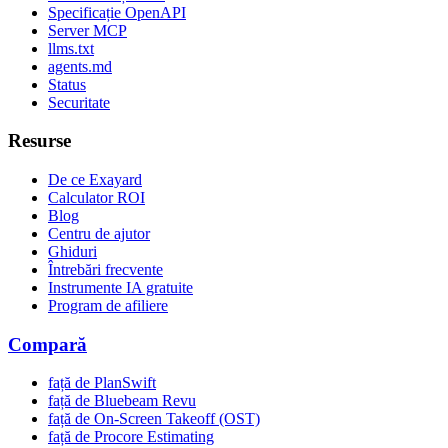
Specificație OpenAPI
Server MCP
llms.txt
agents.md
Status
Securitate
Resurse
De ce Exayard
Calculator ROI
Blog
Centru de ajutor
Ghiduri
Întrebări frecvente
Instrumente IA gratuite
Program de afiliere
Compară
față de PlanSwift
față de Bluebeam Revu
față de On-Screen Takeoff (OST)
față de Procore Estimating