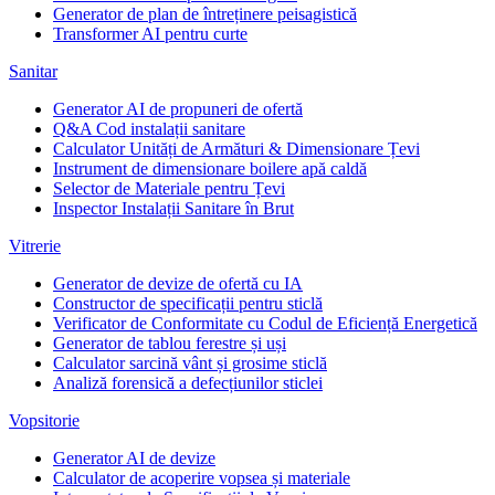
Generator de plan de întreținere peisagistică
Transformer AI pentru curte
Sanitar
Generator AI de propuneri de ofertă
Q&A Cod instalații sanitare
Calculator Unități de Armături & Dimensionare Țevi
Instrument de dimensionare boilere apă caldă
Selector de Materiale pentru Țevi
Inspector Instalații Sanitare în Brut
Vitrerie
Generator de devize de ofertă cu IA
Constructor de specificații pentru sticlă
Verificator de Conformitate cu Codul de Eficiență Energetică
Generator de tablou ferestre și uși
Calculator sarcină vânt și grosime sticlă
Analiză forensică a defecțiunilor sticlei
Vopsitorie
Generator AI de devize
Calculator de acoperire vopsea și materiale