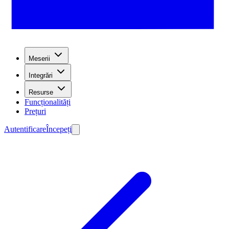
Meserii
Integrări
Resurse
Funcționalități
Prețuri
Autentificare
Începeți