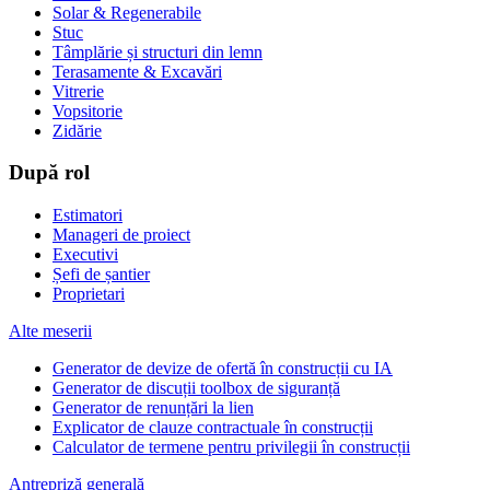
Solar & Regenerabile
Stuc
Tâmplărie și structuri din lemn
Terasamente & Excavări
Vitrerie
Vopsitorie
Zidărie
După rol
Estimatori
Manageri de proiect
Executivi
Șefi de șantier
Proprietari
Alte meserii
Generator de devize de ofertă în construcții cu IA
Generator de discuții toolbox de siguranță
Generator de renunțări la lien
Explicator de clauze contractuale în construcții
Calculator de termene pentru privilegii în construcții
Antrepriză generală