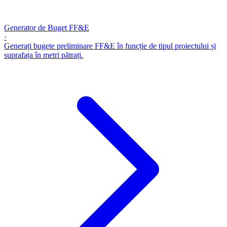
Generator de Buget FF&E
·
Generați bugete preliminare FF&E în funcție de tipul proiectului și
suprafața în metri pătrați.