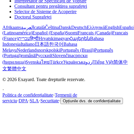
Interpretator de Specificații de Vopsire
Consultant pentru pregătirea suprafeței
Selector de Sisteme de Acoperire
Doctorul Suprafeței
Afrikaans
العربية
català
Čeština
Dansk
Deutsch
Ελληνικά
English
Españo
(Latinoamérica)
Español (España)
Suomi
Français (Canada)
Français
(France)
עברית
हिन्दी
Hrvatski
magyar
Հայերեն
Bahasa
Indonesia
Italiano
日本語
한국어
Bahasa
Melayu
Nederlands
norsk
polski
Português (Brasil)
Português
(Portugal)
română
Русский
Slovenčina
српски
(ћирилица)
Svenska
ไทย
Türkçe
Українська
اردو
Tiếng Việt
简体中
文
繁體中文
© 2026 Exayard. Toate drepturile rezervate.
·
Politica de confidențialitate
·
Termenii de
serviciu
·
DPA
·
SLA
·
Securitate
·
Opțiunile dvs. de confidențialitate