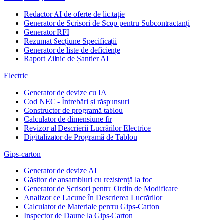
Redactor AI de oferte de licitație
Generator de Scrisori de Scop pentru Subcontractanți
Generator RFI
Rezumat Secțiune Specificații
Generator de liste de deficiențe
Raport Zilnic de Șantier AI
Electric
Generator de devize cu IA
Cod NEC - Întrebări și răspunsuri
Constructor de programă tablou
Calculator de dimensiune fir
Revizor al Descrierii Lucrărilor Electrice
Digitalizator de Programă de Tablou
Gips-carton
Generator de devize AI
Găsitor de ansambluri cu rezistență la foc
Generator de Scrisori pentru Ordin de Modificare
Analizor de Lacune în Descrierea Lucrărilor
Calculator de Materiale pentru Gips-Carton
Inspector de Daune la Gips-Carton