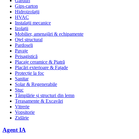
Garduri
Gips-carton
Hidroizolații
HVAC
Instalații mecanice
Izolații
Mobilier, amenajări & echipamente
Oțel structural
Pardoseli
Pavaje
Peisagistică
Placaje ceramice & Piatră
Placări exterioare & Fațade
Protecție la foc
Sanitar
Solar & Regenerabile
Stuc
Tâmplărie și structuri din lemn
Terasamente & Excavări
Vitrerie
Vopsitorie
Zidărie
Agent IA