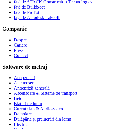
față de STACK Construction Technologies
față de Buildxact
față de ProEst
față de Autodesk Takeoff
Companie
Despre
Cariere
Presa
Contact
Software de metraj
Acoperișuri
Alte meserii
Antrepriză generală
Ascensoare & Sisteme de transport
Beton
Blaturi de lucru
Curent slab & Audio-video
Demolare
Dulăpărie și prelucrări din lemn
Electric