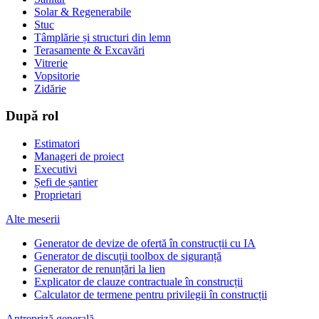
Solar & Regenerabile
Stuc
Tâmplărie și structuri din lemn
Terasamente & Excavări
Vitrerie
Vopsitorie
Zidărie
După rol
Estimatori
Manageri de proiect
Executivi
Șefi de șantier
Proprietari
Alte meserii
Generator de devize de ofertă în construcții cu IA
Generator de discuții toolbox de siguranță
Generator de renunțări la lien
Explicator de clauze contractuale în construcții
Calculator de termene pentru privilegii în construcții
Antrepriză generală