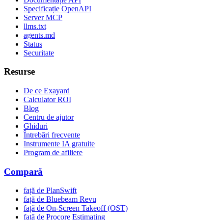
Specificație OpenAPI
Server MCP
llms.txt
agents.md
Status
Securitate
Resurse
De ce Exayard
Calculator ROI
Blog
Centru de ajutor
Ghiduri
Întrebări frecvente
Instrumente IA gratuite
Program de afiliere
Compară
față de PlanSwift
față de Bluebeam Revu
față de On-Screen Takeoff (OST)
față de Procore Estimating