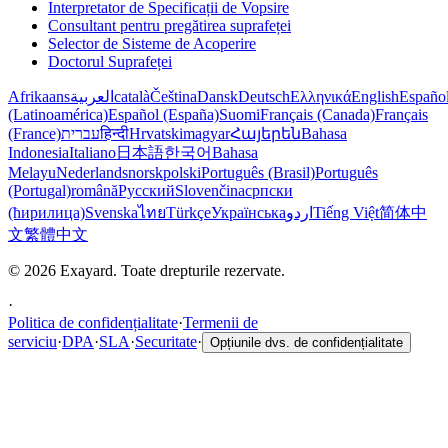
Interpretator de Specificații de Vopsire
Consultant pentru pregătirea suprafeței
Selector de Sisteme de Acoperire
Doctorul Suprafeței
Afrikaans
العربية
català
Čeština
Dansk
Deutsch
Ελληνικά
English
Españo
(Latinoamérica)
Español (España)
Suomi
Français (Canada)
Français
(France)
עברית
हिन्दी
Hrvatski
magyar
Հայերեն
Bahasa
Indonesia
Italiano
日本語
한국어
Bahasa
Melayu
Nederlands
norsk
polski
Português (Brasil)
Português
(Portugal)
română
Русский
Slovenčina
српски
(ћирилица)
Svenska
ไทย
Türkçe
Українська
اردو
Tiếng Việt
简体中
文
繁體中文
© 2026 Exayard. Toate drepturile rezervate.
·
Politica de confidențialitate
·
Termenii de
serviciu
·
DPA
·
SLA
·
Securitate
·
Opțiunile dvs. de confidențialitate