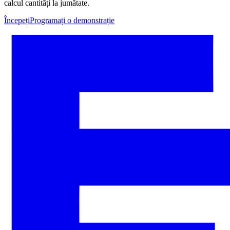
calcul cantități la jumătate.
Începeți
Programați o demonstrație