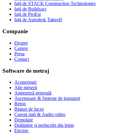
față de STACK Construction Technologies
față de Buildxact
față de ProEst
față de Autodesk Takeoff
Companie
Despre
Cariere
Presa
Contact
Software de metraj
Acoperișuri
Alte meserii
Antrepriză generală
Ascensoare & Sisteme de transport
Beton
Blaturi de lucru
Curent slab & Audio-video
Demolare
Dulăpărie și prelucrări din lemn
Electric