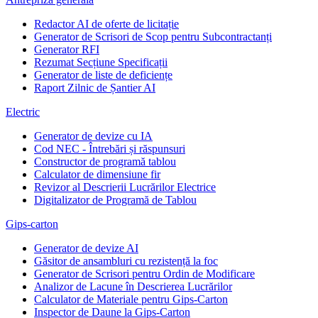
Redactor AI de oferte de licitație
Generator de Scrisori de Scop pentru Subcontractanți
Generator RFI
Rezumat Secțiune Specificații
Generator de liste de deficiențe
Raport Zilnic de Șantier AI
Electric
Generator de devize cu IA
Cod NEC - Întrebări și răspunsuri
Constructor de programă tablou
Calculator de dimensiune fir
Revizor al Descrierii Lucrărilor Electrice
Digitalizator de Programă de Tablou
Gips-carton
Generator de devize AI
Găsitor de ansambluri cu rezistență la foc
Generator de Scrisori pentru Ordin de Modificare
Analizor de Lacune în Descrierea Lucrărilor
Calculator de Materiale pentru Gips-Carton
Inspector de Daune la Gips-Carton