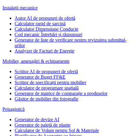
Instalații mecanice
Autor AI de propuneri de ofertă
Calculator rapid de sarcină
Calculator Dimensiune Conducte
Cod mecanic Întrebări și răspunsuri
Generator de liste de verificare pentru revizuirea submittal-
urilor
Analyzer de Facturi de Energie
Mobilier, amenajări & echipamente
Scriitor AI de propuneri de ofertă
Generator de Buget FF&E
Scriitor de specificații pentru mobilier
Calculator de programare spațială
Generator de matrice de comparație a produselor
Găsitor de mobilier din fotografie
Peisagistică
Generator de devize AI
Generator de paletă de plante
Calculator de Volum pentru Sol & Materiale
Planificator de Acoperire cu Irigare