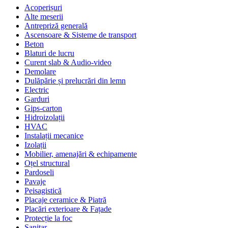
Acoperișuri
Alte meserii
Antrepriză generală
Ascensoare & Sisteme de transport
Beton
Blaturi de lucru
Curent slab & Audio-video
Demolare
Dulăpărie și prelucrări din lemn
Electric
Garduri
Gips-carton
Hidroizolații
HVAC
Instalații mecanice
Izolații
Mobilier, amenajări & echipamente
Oțel structural
Pardoseli
Pavaje
Peisagistică
Placaje ceramice & Piatră
Placări exterioare & Fațade
Protecție la foc
Sanitar