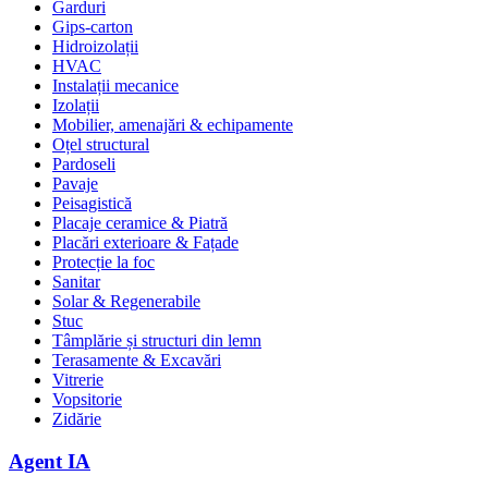
Garduri
Gips-carton
Hidroizolații
HVAC
Instalații mecanice
Izolații
Mobilier, amenajări & echipamente
Oțel structural
Pardoseli
Pavaje
Peisagistică
Placaje ceramice & Piatră
Placări exterioare & Fațade
Protecție la foc
Sanitar
Solar & Regenerabile
Stuc
Tâmplărie și structuri din lemn
Terasamente & Excavări
Vitrerie
Vopsitorie
Zidărie
Agent IA