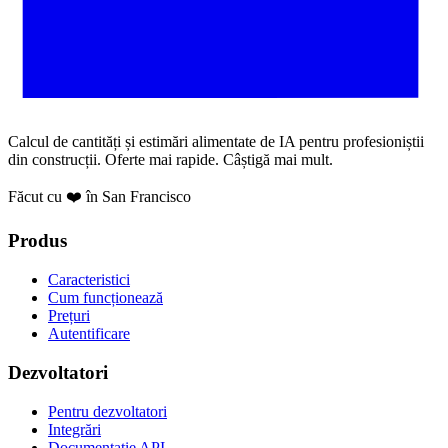
Calcul de cantități și estimări alimentate de IA pentru profesioniștii
din construcții. Oferte mai rapide. Câștigă mai mult.
Făcut cu ❤️ în San Francisco
Produs
Caracteristici
Cum funcționează
Prețuri
Autentificare
Dezvoltatori
Pentru dezvoltatori
Integrări
Documentație API