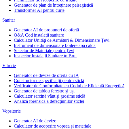
Generator de plan de întreținere peisagistică
Transformer AI pentru curte
Sanitar
Generator AI de propuneri de ofertă
Q&A Cod instalații sanitare
Calculator Unități de Armături & Dimensionare Țevi
Instrument de dimensionare boilere apă caldă
Selector de Materiale pentru Țevi
Inspector Instalații Sanitare în Brut
Vitrerie
Generator de devize de ofertă cu IA
Constructor de specificații pentru sticlă
Verificator de Conformitate cu Codul de Eficiență Energetică
Generator de tablou ferestre și uși
Calculator sarcină vânt și grosime sticlă
Analiză forensică a defecțiunilor sticlei
Vopsitorie
Generator AI de devize
Calculator de acoperire vopsea și materiale