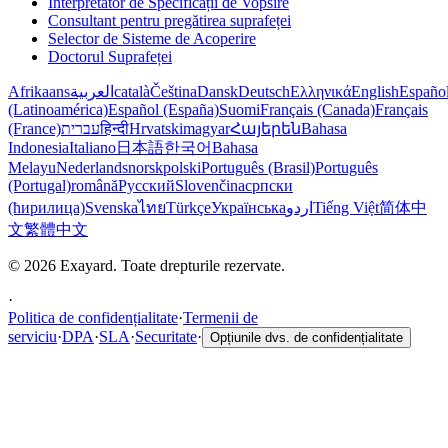
Interpretator de Specificații de Vopsire
Consultant pentru pregătirea suprafeței
Selector de Sisteme de Acoperire
Doctorul Suprafeței
Afrikaans
العربية
català
Čeština
Dansk
Deutsch
Ελληνικά
English
Españo
(Latinoamérica)
Español (España)
Suomi
Français (Canada)
Français
(France)
עברית
हिन्दी
Hrvatski
magyar
Հայերեն
Bahasa
Indonesia
Italiano
日本語
한국어
Bahasa
Melayu
Nederlands
norsk
polski
Português (Brasil)
Português
(Portugal)
română
Русский
Slovenčina
српски
(ћирилица)
Svenska
ไทย
Türkçe
Українська
اردو
Tiếng Việt
简体中
文
繁體中文
© 2026 Exayard. Toate drepturile rezervate.
·
Politica de confidențialitate
·
Termenii de
serviciu
·
DPA
·
SLA
·
Securitate
·
Opțiunile dvs. de confidențialitate