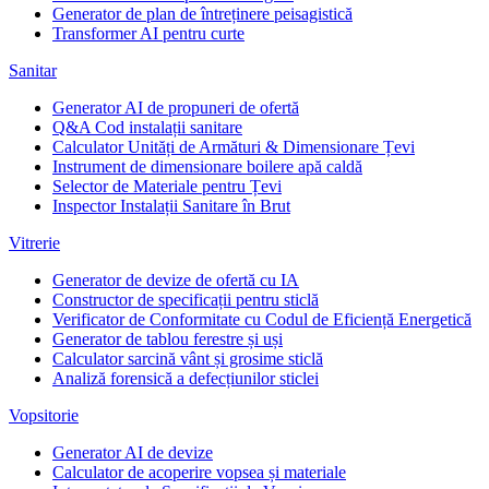
Generator de plan de întreținere peisagistică
Transformer AI pentru curte
Sanitar
Generator AI de propuneri de ofertă
Q&A Cod instalații sanitare
Calculator Unități de Armături & Dimensionare Țevi
Instrument de dimensionare boilere apă caldă
Selector de Materiale pentru Țevi
Inspector Instalații Sanitare în Brut
Vitrerie
Generator de devize de ofertă cu IA
Constructor de specificații pentru sticlă
Verificator de Conformitate cu Codul de Eficiență Energetică
Generator de tablou ferestre și uși
Calculator sarcină vânt și grosime sticlă
Analiză forensică a defecțiunilor sticlei
Vopsitorie
Generator AI de devize
Calculator de acoperire vopsea și materiale