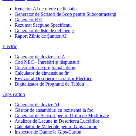
Redactor AI de oferte de licitație
Generator de Scrisori de Scop pentru Subcontractanți
Generator RFI
Rezumat Secțiune Specificații
Generator de liste de deficiențe
Raport Zilnic de Șantier AI
Electric
Generator de devize cu IA
Cod NEC - Întrebări și răspunsuri
Constructor de programă tablou
Calculator de dimensiune fir
Revizor al Descrierii Lucrărilor Electrice
Digitalizator de Programă de Tablou
Gips-carton
Generator de devize AI
Găsitor de ansambluri cu rezistență la foc
Generator de Scrisori pentru Ordin de Modificare
Analizor de Lacune în Descrierea Lucrărilor
Calculator de Materiale pentru Gips-Carton
Inspector de Daune la Gips-Carton