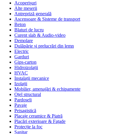
Acoperișuri
Alte meserii
Antrepriză generală
Ascensoare & Sisteme de transport
Beton
Blaturi de lucru
Curent slab & Audio-video
Demolare
Dulăpărie și prelucrări din lemn
Electric
Garduri
Gips-carton
Hidroizolații
HVAC
Instalații mecanice
Izolații
Mobilier, amenajări & echipamente
Oțel structural
Pardoseli
Pavaje
Peisagistică
Placaje ceramice & Piatră
Placări exterioare & Fațade
Protecție la foc
Sanitar