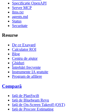
Specificație OpenAPI
Server MCP
llms.txt
agents.md
Status
Securitate
Resurse
De ce Exayard
Calculator ROI
Blog
Centru de ajutor
Ghiduri
Întrebări frecvente
Instrumente IA gratuite
Program de afiliere
Compară
față de PlanSwift
față de Bluebeam Revu
față de On-Screen Takeoff (OST)
față de Procore Estimating