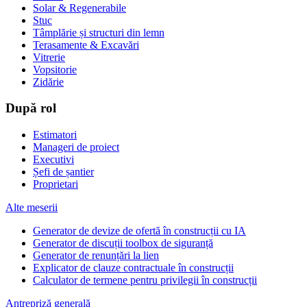
Solar & Regenerabile
Stuc
Tâmplărie și structuri din lemn
Terasamente & Excavări
Vitrerie
Vopsitorie
Zidărie
După rol
Estimatori
Manageri de proiect
Executivi
Șefi de șantier
Proprietari
Alte meserii
Generator de devize de ofertă în construcții cu IA
Generator de discuții toolbox de siguranță
Generator de renunțări la lien
Explicator de clauze contractuale în construcții
Calculator de termene pentru privilegii în construcții
Antrepriză generală