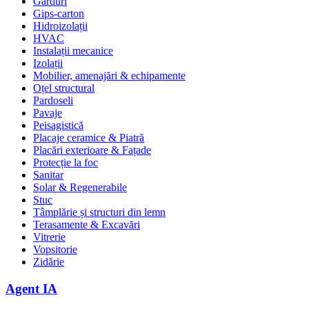
Garduri
Gips-carton
Hidroizolații
HVAC
Instalații mecanice
Izolații
Mobilier, amenajări & echipamente
Oțel structural
Pardoseli
Pavaje
Peisagistică
Placaje ceramice & Piatră
Placări exterioare & Fațade
Protecție la foc
Sanitar
Solar & Regenerabile
Stuc
Tâmplărie și structuri din lemn
Terasamente & Excavări
Vitrerie
Vopsitorie
Zidărie
Agent IA