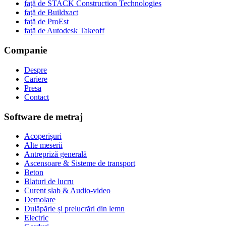
față de STACK Construction Technologies
față de Buildxact
față de ProEst
față de Autodesk Takeoff
Companie
Despre
Cariere
Presa
Contact
Software de metraj
Acoperișuri
Alte meserii
Antrepriză generală
Ascensoare & Sisteme de transport
Beton
Blaturi de lucru
Curent slab & Audio-video
Demolare
Dulăpărie și prelucrări din lemn
Electric