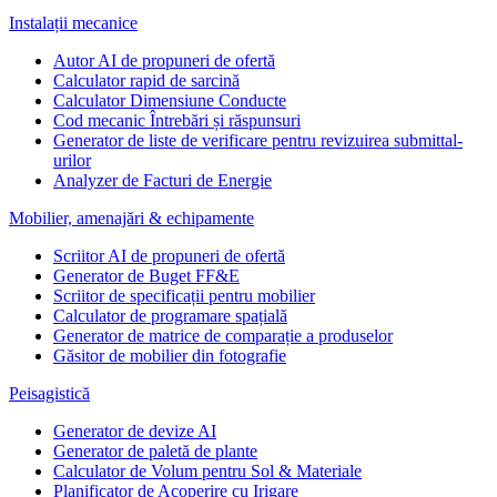
Instalații mecanice
Autor AI de propuneri de ofertă
Calculator rapid de sarcină
Calculator Dimensiune Conducte
Cod mecanic Întrebări și răspunsuri
Generator de liste de verificare pentru revizuirea submittal-
urilor
Analyzer de Facturi de Energie
Mobilier, amenajări & echipamente
Scriitor AI de propuneri de ofertă
Generator de Buget FF&E
Scriitor de specificații pentru mobilier
Calculator de programare spațială
Generator de matrice de comparație a produselor
Găsitor de mobilier din fotografie
Peisagistică
Generator de devize AI
Generator de paletă de plante
Calculator de Volum pentru Sol & Materiale
Planificator de Acoperire cu Irigare