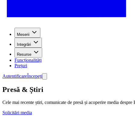
Meserii
Integrări
Resurse
Funcționalități
Prețuri
Autentificare
Începeți
Presă & Știri
Cele mai recente știri, comunicate de presă și acoperire media despre
Solicitări media