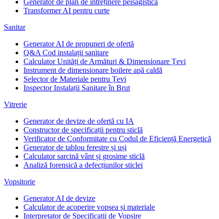
Generator de plan de întreținere peisagistică
Transformer AI pentru curte
Sanitar
Generator AI de propuneri de ofertă
Q&A Cod instalații sanitare
Calculator Unități de Armături & Dimensionare Țevi
Instrument de dimensionare boilere apă caldă
Selector de Materiale pentru Țevi
Inspector Instalații Sanitare în Brut
Vitrerie
Generator de devize de ofertă cu IA
Constructor de specificații pentru sticlă
Verificator de Conformitate cu Codul de Eficiență Energetică
Generator de tablou ferestre și uși
Calculator sarcină vânt și grosime sticlă
Analiză forensică a defecțiunilor sticlei
Vopsitorie
Generator AI de devize
Calculator de acoperire vopsea și materiale
Interpretator de Specificații de Vopsire