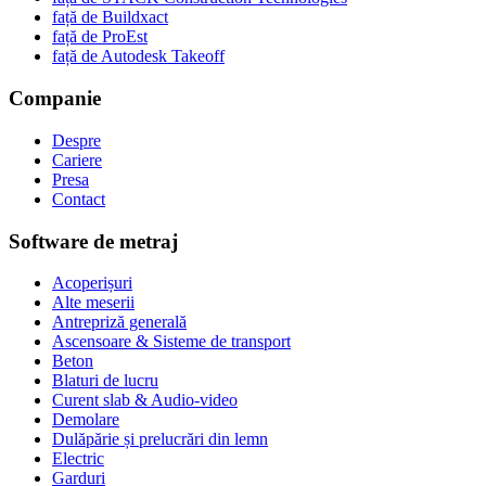
față de Buildxact
față de ProEst
față de Autodesk Takeoff
Companie
Despre
Cariere
Presa
Contact
Software de metraj
Acoperișuri
Alte meserii
Antrepriză generală
Ascensoare & Sisteme de transport
Beton
Blaturi de lucru
Curent slab & Audio-video
Demolare
Dulăpărie și prelucrări din lemn
Electric
Garduri