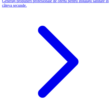
Generați propuneri profesionale de ofertă pentru instalații sanitare în
câteva secunde.