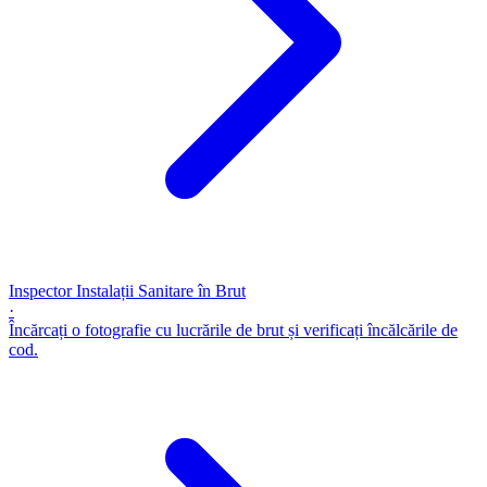
Inspector Instalații Sanitare în Brut
·
Încărcați o fotografie cu lucrările de brut și verificați încălcările de
cod.