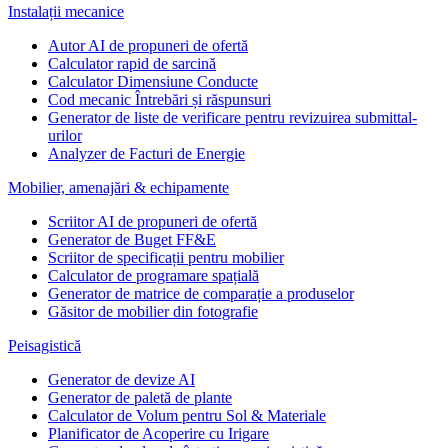
Instalații mecanice
Autor AI de propuneri de ofertă
Calculator rapid de sarcină
Calculator Dimensiune Conducte
Cod mecanic Întrebări și răspunsuri
Generator de liste de verificare pentru revizuirea submittal-
urilor
Analyzer de Facturi de Energie
Mobilier, amenajări & echipamente
Scriitor AI de propuneri de ofertă
Generator de Buget FF&E
Scriitor de specificații pentru mobilier
Calculator de programare spațială
Generator de matrice de comparație a produselor
Găsitor de mobilier din fotografie
Peisagistică
Generator de devize AI
Generator de paletă de plante
Calculator de Volum pentru Sol & Materiale
Planificator de Acoperire cu Irigare