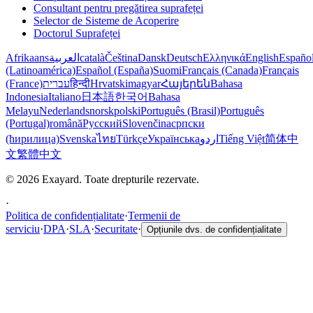
Consultant pentru pregătirea suprafeței
Selector de Sisteme de Acoperire
Doctorul Suprafeței
Afrikaans
العربية
català
Čeština
Dansk
Deutsch
Ελληνικά
English
Españo
(Latinoamérica)
Español (España)
Suomi
Français (Canada)
Français
(France)
עברית
हिन्दी
Hrvatski
magyar
Հայերեն
Bahasa
Indonesia
Italiano
日本語
한국어
Bahasa
Melayu
Nederlands
norsk
polski
Português (Brasil)
Português
(Portugal)
română
Русский
Slovenčina
српски
(ћирилица)
Svenska
ไทย
Türkçe
Українська
اردو
Tiếng Việt
简体中
文
繁體中文
© 2026 Exayard. Toate drepturile rezervate.
·
Politica de confidențialitate
·
Termenii de
serviciu
·
DPA
·
SLA
·
Securitate
·
Opțiunile dvs. de confidențialitate