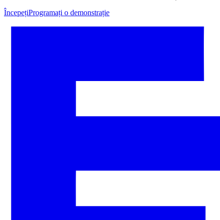
Începeți
Programați o demonstrație