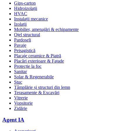
Gips-carton
Hidroizolații
HVAC
Instalații mecanice
Izolații
Mobilier, amenajări & echipamente
Oțel structural
Pardoseli
Pavaje
Peisagistică
Placaje ceramice & Piatră
Placări exterioare & Fațade
Protecție la foc
Sanitar
Solar & Regenerabile
Stuc
Tâmplărie și structuri din lemn
Terasamente & Excavări
Vitrerie
Vopsitorie
Zidărie
Agent IA