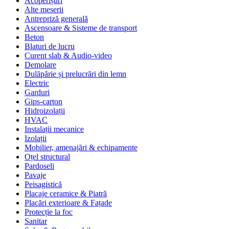
Acoperișuri
Alte meserii
Antrepriză generală
Ascensoare & Sisteme de transport
Beton
Blaturi de lucru
Curent slab & Audio-video
Demolare
Dulăpărie și prelucrări din lemn
Electric
Garduri
Gips-carton
Hidroizolații
HVAC
Instalații mecanice
Izolații
Mobilier, amenajări & echipamente
Oțel structural
Pardoseli
Pavaje
Peisagistică
Placaje ceramice & Piatră
Placări exterioare & Fațade
Protecție la foc
Sanitar