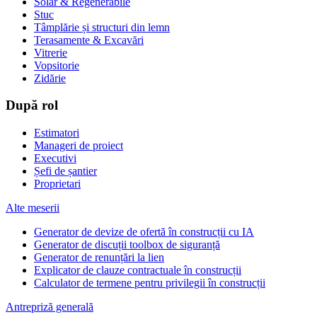
Solar & Regenerabile
Stuc
Tâmplărie și structuri din lemn
Terasamente & Excavări
Vitrerie
Vopsitorie
Zidărie
După rol
Estimatori
Manageri de proiect
Executivi
Șefi de șantier
Proprietari
Alte meserii
Generator de devize de ofertă în construcții cu IA
Generator de discuții toolbox de siguranță
Generator de renunțări la lien
Explicator de clauze contractuale în construcții
Calculator de termene pentru privilegii în construcții
Antrepriză generală