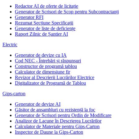
Redactor AI de oferte de licitație
Generator de Scrisori de Scop pentru Subcontractanți
Generator RFI
Rezumat Secțiune Specificații
Generator de liste de deficiențe
Raport Zilnic de Șantier AI
Electric
Generator de devize cu IA
Cod NEC - Întrebări și răspunsuri
Constructor de programă tablou
Calculator de dimensiune fir
Revizor al Descrierii Lucrărilor Electrice
Digitalizator de Programă de Tablou
Gips-carton
Generator de devize AI
Găsitor de ansambluri cu rezistență la foc
Generator de Scrisori pentru Ordin de Modificare
Analizor de Lacune în Descrierea Lucrărilor
Calculator de Materiale pentru Gips-Carton
Inspector de Daune la Gips-Carton