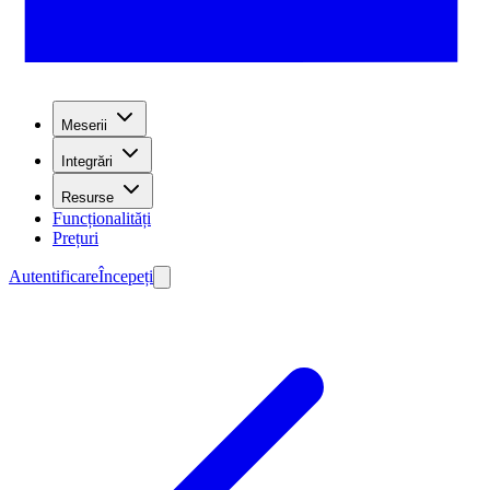
Meserii
Integrări
Resurse
Funcționalități
Prețuri
Autentificare
Începeți