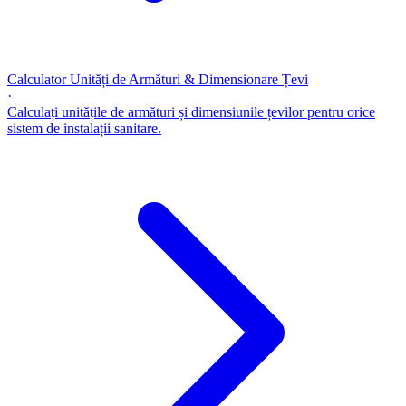
Calculator Unități de Armături & Dimensionare Țevi
·
Calculați unitățile de armături și dimensiunile țevilor pentru orice
sistem de instalații sanitare.