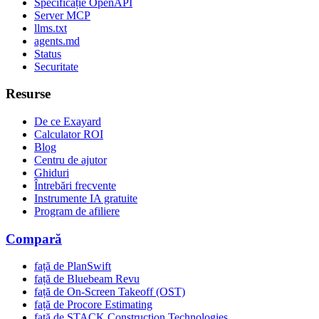
Specificație OpenAPI
Server MCP
llms.txt
agents.md
Status
Securitate
Resurse
De ce Exayard
Calculator ROI
Blog
Centru de ajutor
Ghiduri
Întrebări frecvente
Instrumente IA gratuite
Program de afiliere
Compară
față de PlanSwift
față de Bluebeam Revu
față de On-Screen Takeoff (OST)
față de Procore Estimating
față de STACK Construction Technologies