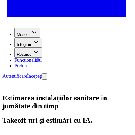
Meserii
Integrări
Resurse
Funcționalități
Prețuri
Autentificare
Începeți
Estimarea instalațiilor sanitare în
jumătate din timp
Takeoff-uri și estimări cu IA.
Începeți