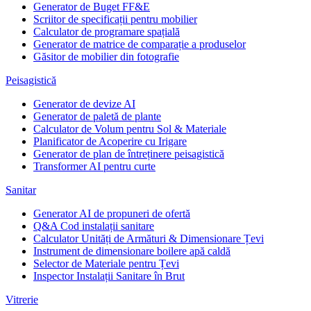
Generator de Buget FF&E
Scriitor de specificații pentru mobilier
Calculator de programare spațială
Generator de matrice de comparație a produselor
Găsitor de mobilier din fotografie
Peisagistică
Generator de devize AI
Generator de paletă de plante
Calculator de Volum pentru Sol & Materiale
Planificator de Acoperire cu Irigare
Generator de plan de întreținere peisagistică
Transformer AI pentru curte
Sanitar
Generator AI de propuneri de ofertă
Q&A Cod instalații sanitare
Calculator Unități de Armături & Dimensionare Țevi
Instrument de dimensionare boilere apă caldă
Selector de Materiale pentru Țevi
Inspector Instalații Sanitare în Brut
Vitrerie