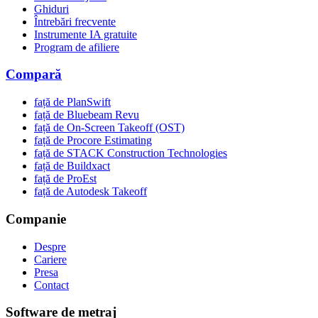
Ghiduri
Întrebări frecvente
Instrumente IA gratuite
Program de afiliere
Compară
față de PlanSwift
față de Bluebeam Revu
față de On-Screen Takeoff (OST)
față de Procore Estimating
față de STACK Construction Technologies
față de Buildxact
față de ProEst
față de Autodesk Takeoff
Companie
Despre
Cariere
Presa
Contact
Software de metraj