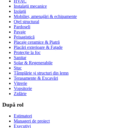
HVAC
Instalații mecanice
Izolații
Mobilier, amenajări & echipamente
Oțel structural
Pardoseli
Pavaje
Peisagistică
Placaje ceramice & Piatră
Placări exterioare & Fațade
Protecție la foc
Sanitar
Solar & Regenerabile
Stuc
Tâmplărie și structuri din lemn
Terasamente & Excavări
Vitrerie
Vopsitorie
Zidărie
După rol
Estimatori
Manageri de proiect
Executivi