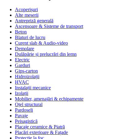
Acoperișuri
Alte meserii
Antrepriză generală
Ascensoare & Sisteme de transport
Beton
Blaturi de lucru
Curent slab & Audio-video
Demolare
Dulăpărie și prelucrări din lemn
Electric
Garduri
Gips-carton
Hidroizolații
HVAC
Instalații mecanice
Izolații
Mobilier, amenajări & echipamente
Oțel structural
Pardoseli
Pavaje
Peisagistică
Placaje ceramice & Piatră
Placări exterioare & Fațade
Protecție la foc