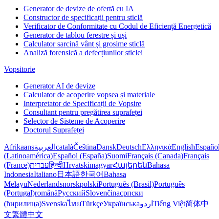
Generator de devize de ofertă cu IA
Constructor de specificații pentru sticlă
Verificator de Conformitate cu Codul de Eficiență Energetică
Generator de tablou ferestre și uși
Calculator sarcină vânt și grosime sticlă
Analiză forensică a defecțiunilor sticlei
Vopsitorie
Generator AI de devize
Calculator de acoperire vopsea și materiale
Interpretator de Specificații de Vopsire
Consultant pentru pregătirea suprafeței
Selector de Sisteme de Acoperire
Doctorul Suprafeței
Afrikaans
العربية
català
Čeština
Dansk
Deutsch
Ελληνικά
English
Españo
(Latinoamérica)
Español (España)
Suomi
Français (Canada)
Français
(France)
עברית
हिन्दी
Hrvatski
magyar
Հայերեն
Bahasa
Indonesia
Italiano
日本語
한국어
Bahasa
Melayu
Nederlands
norsk
polski
Português (Brasil)
Português
(Portugal)
română
Русский
Slovenčina
српски
(ћирилица)
Svenska
ไทย
Türkçe
Українська
اردو
Tiếng Việt
简体中
文
繁體中文