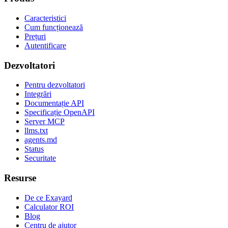
Caracteristici
Cum funcționează
Prețuri
Autentificare
Dezvoltatori
Pentru dezvoltatori
Integrări
Documentație API
Specificație OpenAPI
Server MCP
llms.txt
agents.md
Status
Securitate
Resurse
De ce Exayard
Calculator ROI
Blog
Centru de ajutor