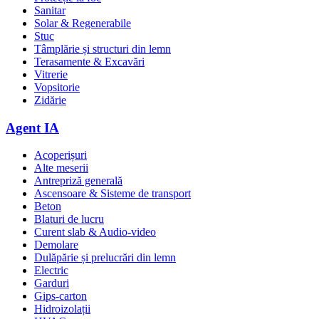
Sanitar
Solar & Regenerabile
Stuc
Tâmplărie și structuri din lemn
Terasamente & Excavări
Vitrerie
Vopsitorie
Zidărie
Agent IA
Acoperișuri
Alte meserii
Antrepriză generală
Ascensoare & Sisteme de transport
Beton
Blaturi de lucru
Curent slab & Audio-video
Demolare
Dulăpărie și prelucrări din lemn
Electric
Garduri
Gips-carton
Hidroizolații