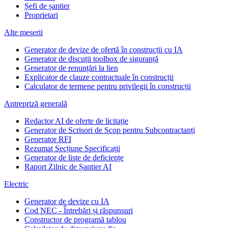
Șefi de șantier
Proprietari
Alte meserii
Generator de devize de ofertă în construcții cu IA
Generator de discuții toolbox de siguranță
Generator de renunțări la lien
Explicator de clauze contractuale în construcții
Calculator de termene pentru privilegii în construcții
Antrepriză generală
Redactor AI de oferte de licitație
Generator de Scrisori de Scop pentru Subcontractanți
Generator RFI
Rezumat Secțiune Specificații
Generator de liste de deficiențe
Raport Zilnic de Șantier AI
Electric
Generator de devize cu IA
Cod NEC - Întrebări și răspunsuri
Constructor de programă tablou