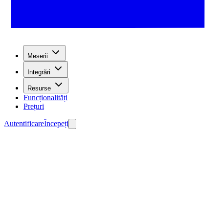
Meserii
Integrări
Resurse
Funcționalități
Prețuri
Autentificare
Începeți