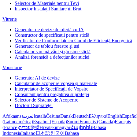
Selector de Materiale pentru Țevi
Inspector Instalații Sanitare în Brut
Vitrerie
Generator de devize de ofertă cu IA
Constructor de specificații pentru sticlă
Verificator de Conformitate cu Codul de Eficiență Energetică
Generator de tablou ferestre și uși
Calculator sarcină vânt și grosime sticlă
Analiză forensică a defecțiunilor sticlei
Vopsitorie
Generator AI de devize
Calculator de acoperire vopsea și materiale
Interpretator de Specificații de Vopsire
Consultant pentru pregătirea suprafeței
Selector de Sisteme de Acoperire
Doctorul Suprafeței
Afrikaans
العربية
català
Čeština
Dansk
Deutsch
Ελληνικά
English
Españo
(Latinoamérica)
Español (España)
Suomi
Français (Canada)
Français
(France)
עברית
हिन्दी
Hrvatski
magyar
Հայերեն
Bahasa
Indonesia
Italiano
日本語
한국어
Bahasa