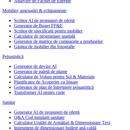
Analyzer de Facturi de Energie
Mobilier, amenajări & echipamente
Scriitor AI de propuneri de ofertă
Generator de Buget FF&E
Scriitor de specificații pentru mobilier
Calculator de programare spațială
Generator de matrice de comparație a produselor
Găsitor de mobilier din fotografie
Peisagistică
Generator de devize AI
Generator de paletă de plante
Calculator de Volum pentru Sol & Materiale
Planificator de Acoperire cu Irigare
Generator de plan de întreținere peisagistică
Transformer AI pentru curte
Sanitar
Generator AI de propuneri de ofertă
Q&A Cod instalații sanitare
Calculator Unități de Armături & Dimensionare Țevi
Instrument de dimensionare boilere apă caldă