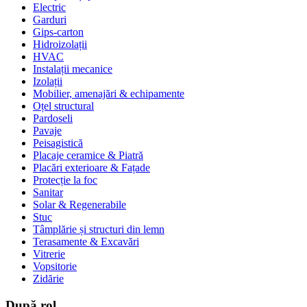
Electric
Garduri
Gips-carton
Hidroizolații
HVAC
Instalații mecanice
Izolații
Mobilier, amenajări & echipamente
Oțel structural
Pardoseli
Pavaje
Peisagistică
Placaje ceramice & Piatră
Placări exterioare & Fațade
Protecție la foc
Sanitar
Solar & Regenerabile
Stuc
Tâmplărie și structuri din lemn
Terasamente & Excavări
Vitrerie
Vopsitorie
Zidărie
După rol