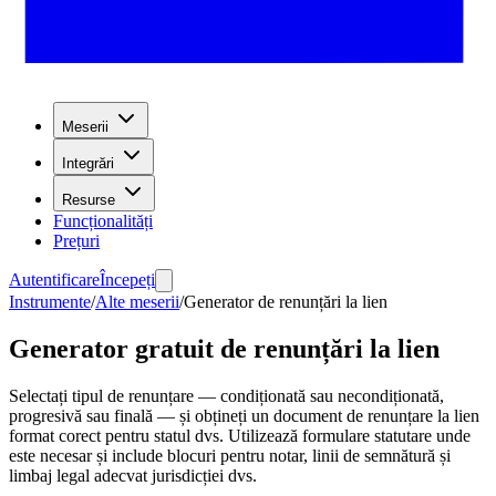
Meserii
Integrări
Resurse
Funcționalități
Prețuri
Autentificare
Începeți
Instrumente
/
Alte meserii
/
Generator de renunțări la lien
Generator gratuit de renunțări la lien
Selectați tipul de renunțare — condiționată sau necondiționată,
progresivă sau finală — și obțineți un document de renunțare la lien
format corect pentru statul dvs. Utilizează formulare statutare unde
este necesar și include blocuri pentru notar, linii de semnătură și
limbaj legal adecvat jurisdicției dvs.