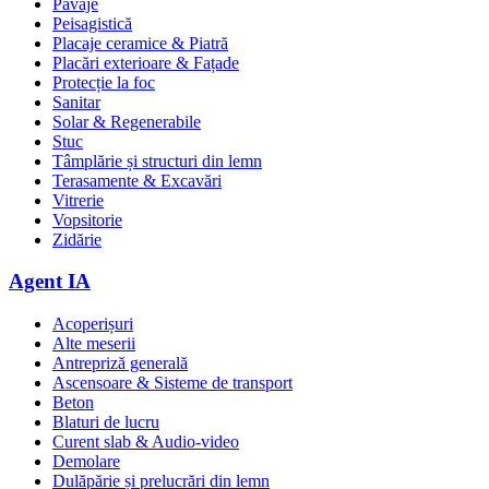
Pavaje
Peisagistică
Placaje ceramice & Piatră
Placări exterioare & Fațade
Protecție la foc
Sanitar
Solar & Regenerabile
Stuc
Tâmplărie și structuri din lemn
Terasamente & Excavări
Vitrerie
Vopsitorie
Zidărie
Agent IA
Acoperișuri
Alte meserii
Antrepriză generală
Ascensoare & Sisteme de transport
Beton
Blaturi de lucru
Curent slab & Audio-video
Demolare
Dulăpărie și prelucrări din lemn