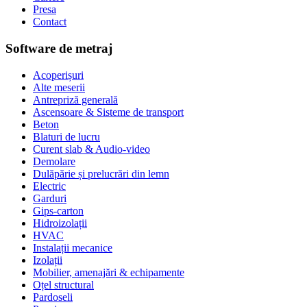
Presa
Contact
Software de metraj
Acoperișuri
Alte meserii
Antrepriză generală
Ascensoare & Sisteme de transport
Beton
Blaturi de lucru
Curent slab & Audio-video
Demolare
Dulăpărie și prelucrări din lemn
Electric
Garduri
Gips-carton
Hidroizolații
HVAC
Instalații mecanice
Izolații
Mobilier, amenajări & echipamente
Oțel structural
Pardoseli