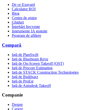
De ce Exayard
Calculator ROI
Blog
Centru de ajutor
Ghiduri
Întrebări frecvente
Instrumente IA gratuite
Program de afiliere
Compară
față de PlanSwift
față de Bluebeam Revu
față de On-Screen Takeoff (OST)
față de Procore Estimating
față de STACK Construction Technologies
față de Buildxact
față de ProEst
față de Autodesk Takeoff
Companie
Despre
Cariere