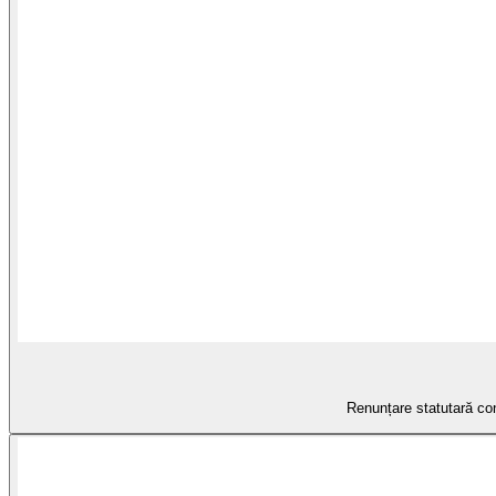
Renunțare statutară con