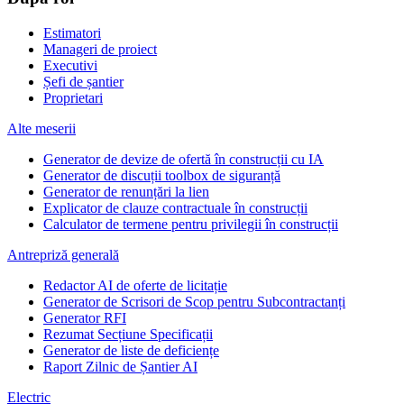
Estimatori
Manageri de proiect
Executivi
Șefi de șantier
Proprietari
Alte meserii
Generator de devize de ofertă în construcții cu IA
Generator de discuții toolbox de siguranță
Generator de renunțări la lien
Explicator de clauze contractuale în construcții
Calculator de termene pentru privilegii în construcții
Antrepriză generală
Redactor AI de oferte de licitație
Generator de Scrisori de Scop pentru Subcontractanți
Generator RFI
Rezumat Secțiune Specificații
Generator de liste de deficiențe
Raport Zilnic de Șantier AI
Electric