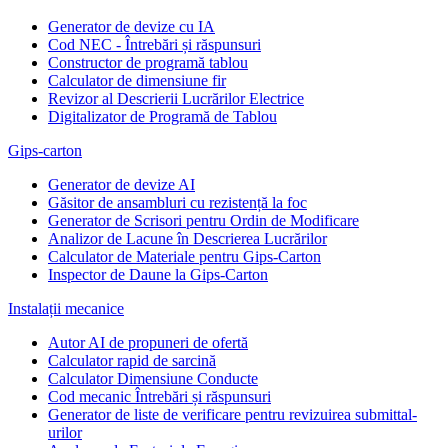
Generator de devize cu IA
Cod NEC - Întrebări și răspunsuri
Constructor de programă tablou
Calculator de dimensiune fir
Revizor al Descrierii Lucrărilor Electrice
Digitalizator de Programă de Tablou
Gips-carton
Generator de devize AI
Găsitor de ansambluri cu rezistență la foc
Generator de Scrisori pentru Ordin de Modificare
Analizor de Lacune în Descrierea Lucrărilor
Calculator de Materiale pentru Gips-Carton
Inspector de Daune la Gips-Carton
Instalații mecanice
Autor AI de propuneri de ofertă
Calculator rapid de sarcină
Calculator Dimensiune Conducte
Cod mecanic Întrebări și răspunsuri
Generator de liste de verificare pentru revizuirea submittal-
urilor