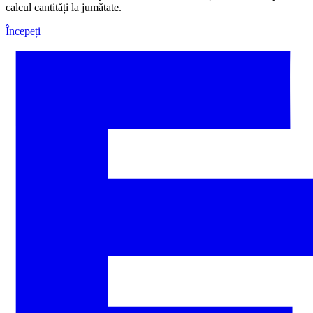
calcul cantități la jumătate.
Începeți