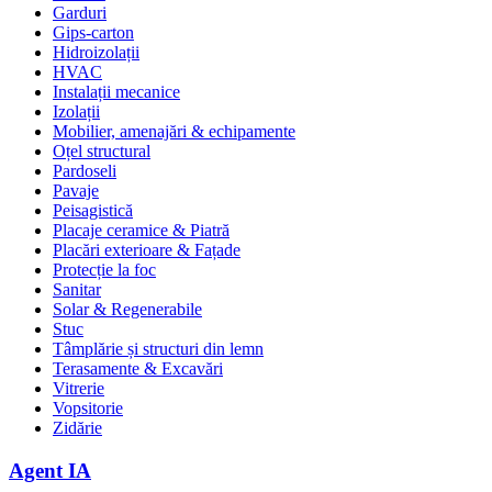
Garduri
Gips-carton
Hidroizolații
HVAC
Instalații mecanice
Izolații
Mobilier, amenajări & echipamente
Oțel structural
Pardoseli
Pavaje
Peisagistică
Placaje ceramice & Piatră
Placări exterioare & Fațade
Protecție la foc
Sanitar
Solar & Regenerabile
Stuc
Tâmplărie și structuri din lemn
Terasamente & Excavări
Vitrerie
Vopsitorie
Zidărie
Agent IA