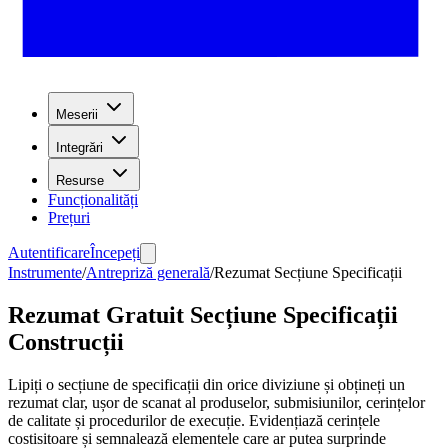
Meserii
Integrări
Resurse
Funcționalități
Prețuri
Autentificare
Începeți
Instrumente
/
Antrepriză generală
/
Rezumat Secțiune Specificații
Rezumat Gratuit Secțiune Specificații
Construcții
Lipiți o secțiune de specificații din orice diviziune și obțineți un
rezumat clar, ușor de scanat al produselor, submisiunilor, cerințelor
de calitate și procedurilor de execuție. Evidențiază cerințele
costisitoare și semnalează elementele care ar putea surprinde