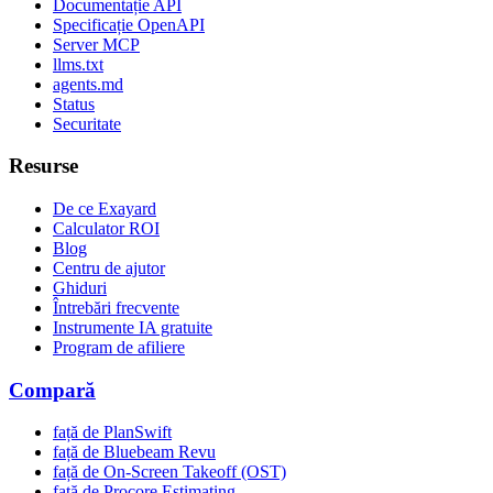
Documentație API
Specificație OpenAPI
Server MCP
llms.txt
agents.md
Status
Securitate
Resurse
De ce Exayard
Calculator ROI
Blog
Centru de ajutor
Ghiduri
Întrebări frecvente
Instrumente IA gratuite
Program de afiliere
Compară
față de PlanSwift
față de Bluebeam Revu
față de On-Screen Takeoff (OST)
față de Procore Estimating