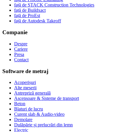
față de STACK Construction Technologies
față de Buildxact
față de ProEst
față de Autodesk Takeoff
Companie
Despre
Cariere
Presa
Contact
Software de metraj
Acoperișuri
Alte meserii
Antrepriză generală
Ascensoare & Sisteme de transport
Beton
Blaturi de lucru
Curent slab & Audio-video
Demolare
Dulăpărie și prelucrări din lemn
Electric