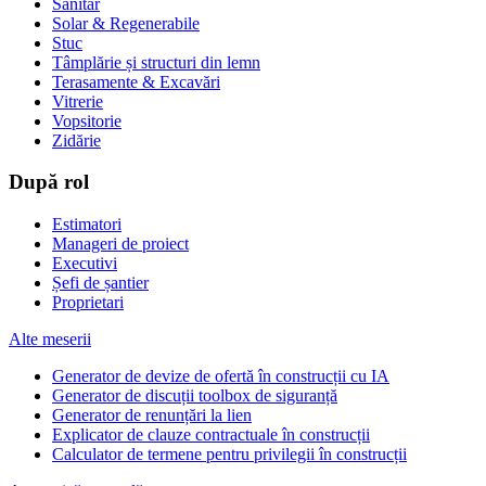
Sanitar
Solar & Regenerabile
Stuc
Tâmplărie și structuri din lemn
Terasamente & Excavări
Vitrerie
Vopsitorie
Zidărie
După rol
Estimatori
Manageri de proiect
Executivi
Șefi de șantier
Proprietari
Alte meserii
Generator de devize de ofertă în construcții cu IA
Generator de discuții toolbox de siguranță
Generator de renunțări la lien
Explicator de clauze contractuale în construcții
Calculator de termene pentru privilegii în construcții