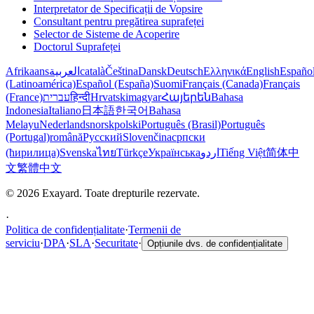
Interpretator de Specificații de Vopsire
Consultant pentru pregătirea suprafeței
Selector de Sisteme de Acoperire
Doctorul Suprafeței
Afrikaans
العربية
català
Čeština
Dansk
Deutsch
Ελληνικά
English
Españo
(Latinoamérica)
Español (España)
Suomi
Français (Canada)
Français
(France)
עברית
हिन्दी
Hrvatski
magyar
Հայերեն
Bahasa
Indonesia
Italiano
日本語
한국어
Bahasa
Melayu
Nederlands
norsk
polski
Português (Brasil)
Português
(Portugal)
română
Русский
Slovenčina
српски
(ћирилица)
Svenska
ไทย
Türkçe
Українська
اردو
Tiếng Việt
简体中
文
繁體中文
© 2026 Exayard. Toate drepturile rezervate.
·
Politica de confidențialitate
·
Termenii de
serviciu
·
DPA
·
SLA
·
Securitate
·
Opțiunile dvs. de confidențialitate