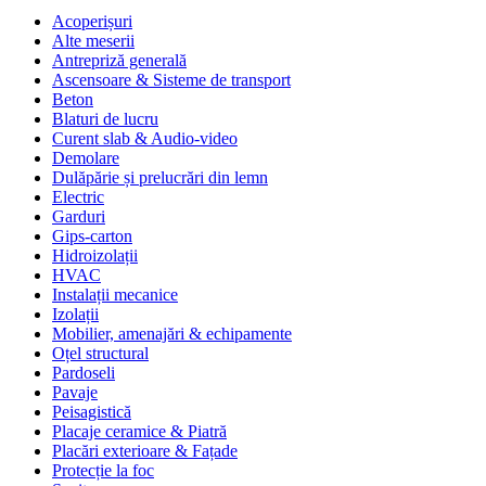
Acoperișuri
Alte meserii
Antrepriză generală
Ascensoare & Sisteme de transport
Beton
Blaturi de lucru
Curent slab & Audio-video
Demolare
Dulăpărie și prelucrări din lemn
Electric
Garduri
Gips-carton
Hidroizolații
HVAC
Instalații mecanice
Izolații
Mobilier, amenajări & echipamente
Oțel structural
Pardoseli
Pavaje
Peisagistică
Placaje ceramice & Piatră
Placări exterioare & Fațade
Protecție la foc