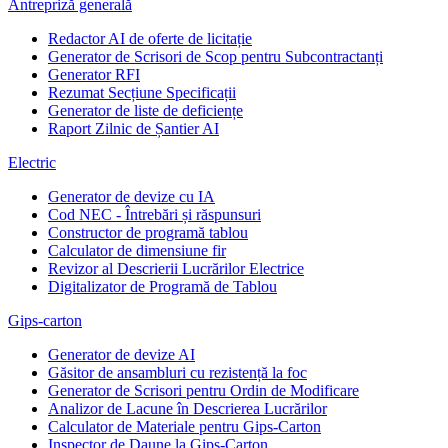
Antrepriză generală
Redactor AI de oferte de licitație
Generator de Scrisori de Scop pentru Subcontractanți
Generator RFI
Rezumat Secțiune Specificații
Generator de liste de deficiențe
Raport Zilnic de Șantier AI
Electric
Generator de devize cu IA
Cod NEC - Întrebări și răspunsuri
Constructor de programă tablou
Calculator de dimensiune fir
Revizor al Descrierii Lucrărilor Electrice
Digitalizator de Programă de Tablou
Gips-carton
Generator de devize AI
Găsitor de ansambluri cu rezistență la foc
Generator de Scrisori pentru Ordin de Modificare
Analizor de Lacune în Descrierea Lucrărilor
Calculator de Materiale pentru Gips-Carton
Inspector de Daune la Gips-Carton