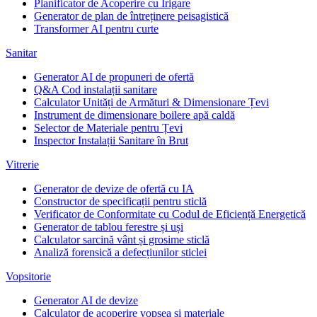
Planificator de Acoperire cu Irigare
Generator de plan de întreținere peisagistică
Transformer AI pentru curte
Sanitar
Generator AI de propuneri de ofertă
Q&A Cod instalații sanitare
Calculator Unități de Armături & Dimensionare Țevi
Instrument de dimensionare boilere apă caldă
Selector de Materiale pentru Țevi
Inspector Instalații Sanitare în Brut
Vitrerie
Generator de devize de ofertă cu IA
Constructor de specificații pentru sticlă
Verificator de Conformitate cu Codul de Eficiență Energetică
Generator de tablou ferestre și uși
Calculator sarcină vânt și grosime sticlă
Analiză forensică a defecțiunilor sticlei
Vopsitorie
Generator AI de devize
Calculator de acoperire vopsea și materiale