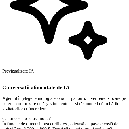
Previzualizare IA
Conversatii alimentate de IA
Agentul înțelege tehnologia solară — panouri, invertoare, stocare pe
baterii, contorizare netă și stimulente — și răspunde la întrebările
vizitatorilor cu încredere.
Cât ar costa o terasă nouă?
În funcție de dimensiunea curții dvs., o terasă cu pavele costă de
obicei între 3.200–4.800 $. Doriți să vedeți o previzualizare?