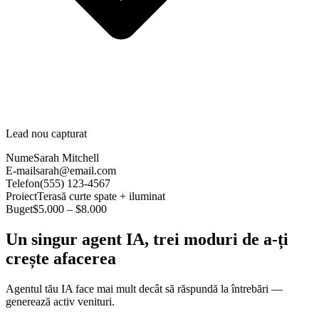
Lead nou capturat
Nume
Sarah Mitchell
E-mail
sarah@email.com
Telefon
(555) 123-4567
Proiect
Terasă curte spate + iluminat
Buget
$5.000 – $8.000
Un singur agent IA, trei moduri de a-ți
crește afacerea
Agentul tău IA face mai mult decât să răspundă la întrebări —
generează activ venituri.