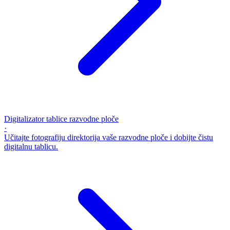
Digitalizator tablice razvodne ploče
·
Učitajte fotografiju direktorija vaše razvodne ploče i dobijte čistu
digitalnu tablicu.