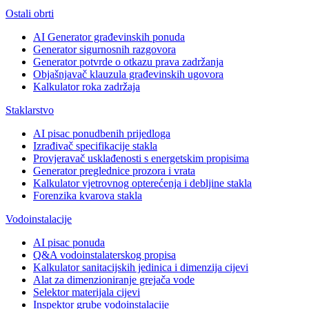
Ostali obrti
AI Generator građevinskih ponuda
Generator sigurnosnih razgovora
Generator potvrde o otkazu prava zadržanja
Objašnjavač klauzula građevinskih ugovora
Kalkulator roka zadržaja
Staklarstvo
AI pisac ponudbenih prijedloga
Izrađivač specifikacije stakla
Provjeravač usklađenosti s energetskim propisima
Generator preglednice prozora i vrata
Kalkulator vjetrovnog opterećenja i debljine stakla
Forenzika kvarova stakla
Vodoinstalacije
AI pisac ponuda
Q&A vodoinstalaterskog propisa
Kalkulator sanitacijskih jedinica i dimenzija cijevi
Alat za dimenzioniranje grejača vode
Selektor materijala cijevi
Inspektor grube vodoinstalacije