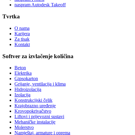
naspram Autodesk Takeoff
Tvrtka
O nama
Karijera
Za tisak
Kontakt
Softver za izvlačenje količina
Beton
Elektrika
Gipsokarton
Grijanje, ventilacija i klima
Hidroizolacija
Izolacija
Konstrukcijski čelik
Krajobrazno uređenje
Krovopokrivačstvo
Liftovi i prijevozni sustavi
Mehaničke instalacije
Molerstvo
Namještaj, armature i oprema