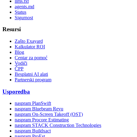
llms.txt
agents.md
Status
Sigurnost
Resursi
Zašto Exayard
Kalkulator ROI
Blog
Centar za pomoć
Vodiči
ČPP
Besplatni AI alati
Partnerski program
Usporedba
naspram PlanSwift
naspram Bluebeam Revu
naspram On-Screen Takeoff (OST)
naspram Procore Estimating
naspram STACK Construction Technologies
naspram Buildxact
naspram ProEst