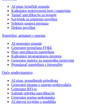
AI pisac bojačkih ponuda
Kalkulator pokrivenosti boje i materijala
Tumač specifikacija za bojanje
Savjetnik za pripremu površina
Selektor sustava premaza
Doktor površine
Namještaj, armature i oprema
AI generator ponude
Generator proračuna FF&E
Pisar specifikacija namještaja
Kalkulator programiranja prostora
Generator matrice za usporedbu proizvoda
Pronalazač namještaja s fotografije
Opće građevinarstvo
AI pisac ponudbenih prijedloga
Generator pisama o opsegu podizvođača
Generator RFI-ja
Sažetak odjeljka specifikacija
Generator popisa nedostataka
AI dnevni izvještaj s gradilišta