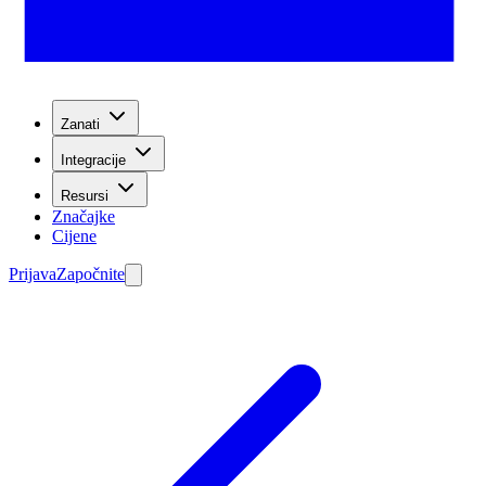
Zanati
Integracije
Resursi
Značajke
Cijene
Prijava
Započnite