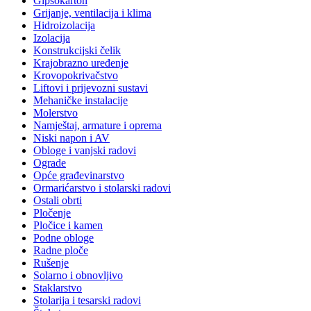
Gipsokarton
Grijanje, ventilacija i klima
Hidroizolacija
Izolacija
Konstrukcijski čelik
Krajobrazno uređenje
Krovopokrivačstvo
Liftovi i prijevozni sustavi
Mehaničke instalacije
Molerstvo
Namještaj, armature i oprema
Niski napon i AV
Obloge i vanjski radovi
Ograde
Opće građevinarstvo
Ormarićarstvo i stolarski radovi
Ostali obrti
Pločenje
Pločice i kamen
Podne obloge
Radne ploče
Rušenje
Solarno i obnovljivo
Staklarstvo
Stolarija i tesarski radovi