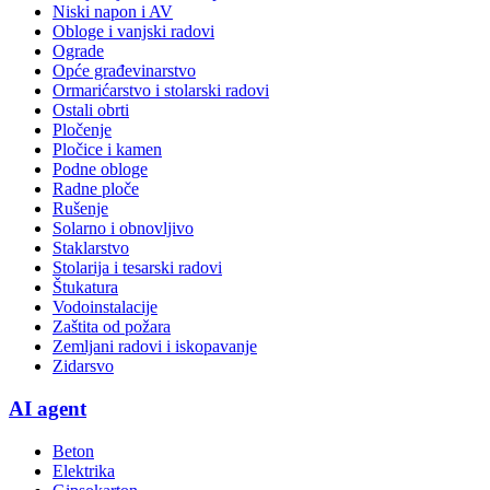
Niski napon i AV
Obloge i vanjski radovi
Ograde
Opće građevinarstvo
Ormarićarstvo i stolarski radovi
Ostali obrti
Pločenje
Pločice i kamen
Podne obloge
Radne ploče
Rušenje
Solarno i obnovljivo
Staklarstvo
Stolarija i tesarski radovi
Štukatura
Vodoinstalacije
Zaštita od požara
Zemljani radovi i iskopavanje
Zidarsvo
AI agent
Beton
Elektrika