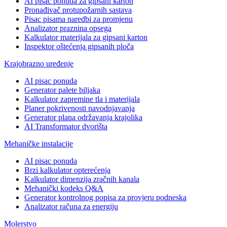
AI pisac ponuda za gipsani karton
Pronađivač protupožarnih sastava
Pisac pisama naredbi za promjenu
Analizator praznina opsega
Kalkulator materijala za gipsani karton
Inspektor oštećenja gipsanih ploča
Krajobrazno uređenje
AI pisac ponuda
Generator palete biljaka
Kalkulator zapremine tla i materijala
Planer pokrivenosti navodnjavanja
Generator plana održavanja krajolika
AI Transformator dvorišta
Mehaničke instalacije
AI pisac ponuda
Brzi kalkulator opterećenja
Kalkulator dimenzija zračnih kanala
Mehanički kodeks Q&A
Generator kontrolnog popisa za provjeru podneska
Analizator računa za energiju
Molerstvo