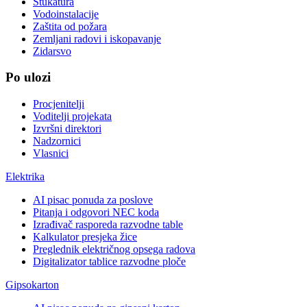
Štukatura
Vodoinstalacije
Zaštita od požara
Zemljani radovi i iskopavanje
Zidarsvo
Po ulozi
Procjenitelji
Voditelji projekata
Izvršni direktori
Nadzornici
Vlasnici
Elektrika
AI pisac ponuda za poslove
Pitanja i odgovori NEC koda
Izrađivač rasporeda razvodne table
Kalkulator presjeka žice
Preglednik električnog opsega radova
Digitalizator tablice razvodne ploče
Gipsokarton