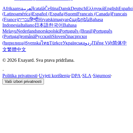
Afrikaans
العربية
català
Čeština
Dansk
Deutsch
Ελληνικά
English
Españo
(Latinoamérica)
Español (España)
Suomi
Français (Canada)
Français
(France)
עברית
हिन्दी
Hrvatski
magyar
Հայերեն
Bahasa
Indonesia
Italiano
日本語
한국어
Bahasa
Melayu
Nederlands
norsk
polski
Português (Brasil)
Português
(Portugal)
română
Русский
Slovenčina
српски
(ћирилица)
Svenska
ไทย
Türkçe
Українська
اردو
Tiếng Việt
简体中
文
繁體中文
© 2026 Exayard. Sva prava pridržana.
·
Politika privatnosti
·
Uvjeti korištenja
·
DPA
·
SLA
·
Sigurnost
·
Vaši izbori privatnosti