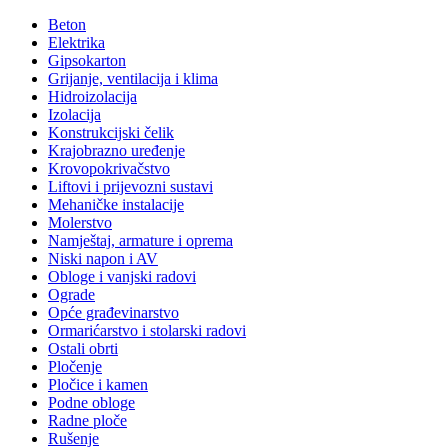
Beton
Elektrika
Gipsokarton
Grijanje, ventilacija i klima
Hidroizolacija
Izolacija
Konstrukcijski čelik
Krajobrazno uređenje
Krovopokrivačstvo
Liftovi i prijevozni sustavi
Mehaničke instalacije
Molerstvo
Namještaj, armature i oprema
Niski napon i AV
Obloge i vanjski radovi
Ograde
Opće građevinarstvo
Ormarićarstvo i stolarski radovi
Ostali obrti
Pločenje
Pločice i kamen
Podne obloge
Radne ploče
Rušenje