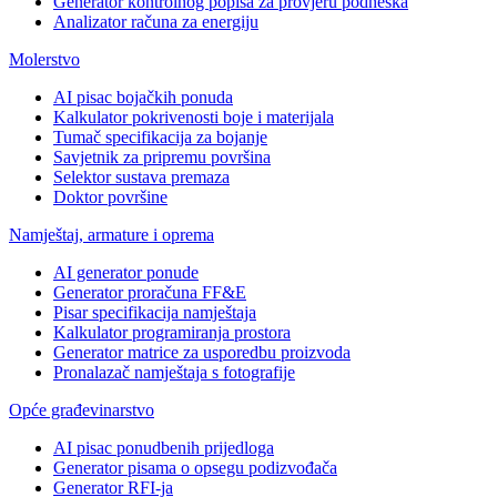
Generator kontrolnog popisa za provjeru podneska
Analizator računa za energiju
Molerstvo
AI pisac bojačkih ponuda
Kalkulator pokrivenosti boje i materijala
Tumač specifikacija za bojanje
Savjetnik za pripremu površina
Selektor sustava premaza
Doktor površine
Namještaj, armature i oprema
AI generator ponude
Generator proračuna FF&E
Pisar specifikacija namještaja
Kalkulator programiranja prostora
Generator matrice za usporedbu proizvoda
Pronalazač namještaja s fotografije
Opće građevinarstvo
AI pisac ponudbenih prijedloga
Generator pisama o opsegu podizvođača
Generator RFI-ja