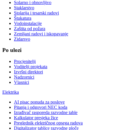
Solarno i obnovljivo
Staklarstvo
Stolarija i tesarski radovi
Štukatura
Vodoinstalacije
Zaštita od požara
Zemljani radovi i iskopavanje
Zidarsvo
Po ulozi
Procjenitelji
Voditelji projekata
Izvršni direktori
Nadzornici
Vlasnici
Elektrika
AI pisac ponuda za poslove
Pitanja i odgovori NEC koda
Izrađivač rasporeda razvodne table
Kalkulator presjeka žice
Preglednik električnog opsega radova
Digitalizator tablice razvodne ploče