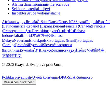
Alat za dimenzioniranje grejača vode
Selektor materijala cijevi
Inspektor grube vodoinstalacije
Afrikaans
العربية
català
Čeština
Dansk
Deutsch
Ελληνικά
English
Españo
(Latinoamérica)
Español (España)
Suomi
Français (Canada)
Français
(France)
עברית
हिन्दी
Hrvatski
magyar
Հայերեն
Bahasa
Indonesia
Italiano
日本語
한국어
Bahasa
Melayu
Nederlands
norsk
polski
Português (Brasil)
Português
(Portugal)
română
Русский
Slovenčina
српски
(ћирилица)
Svenska
ไทย
Türkçe
Українська
اردو
Tiếng Việt
简体中
文
繁體中文
© 2026 Exayard. Sva prava pridržana.
·
Politika privatnosti
·
Uvjeti korištenja
·
DPA
·
SLA
·
Sigurnost
·
Vaši izbori privatnosti