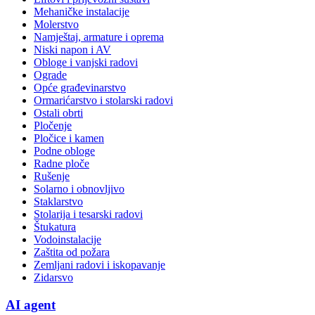
Mehaničke instalacije
Molerstvo
Namještaj, armature i oprema
Niski napon i AV
Obloge i vanjski radovi
Ograde
Opće građevinarstvo
Ormarićarstvo i stolarski radovi
Ostali obrti
Pločenje
Pločice i kamen
Podne obloge
Radne ploče
Rušenje
Solarno i obnovljivo
Staklarstvo
Stolarija i tesarski radovi
Štukatura
Vodoinstalacije
Zaštita od požara
Zemljani radovi i iskopavanje
Zidarsvo
AI agent