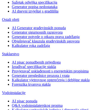
Sažetak odjeljka specifikacija
Generator popisa nedostataka
AI dnevni izvještaj s gradilišta
Ostali obrti
AI Generator građevinskih ponuda
Generator sigurnosnih razgovora
Generator potvrde o otkazu prava zadržanja
Objašnjavač klauzula građevinskih ugovora
Kalkulator roka zadržaja
Staklarstvo
AI pisac ponudbenih prijedloga
Izrađivač specifikacije stakla
Provjeravač usklađenosti s energetskim propisima
Generator preglednice prozora i vrata
Kalkulator vjetrovnog opterećenja i debljine stakla
Forenzika kvarova stakla
Vodoinstalacije
AI pisac ponuda
Q&A vodoinstalaterskog propisa
Kalkulator sanitacijskih jedinica i dimenzija cijevi