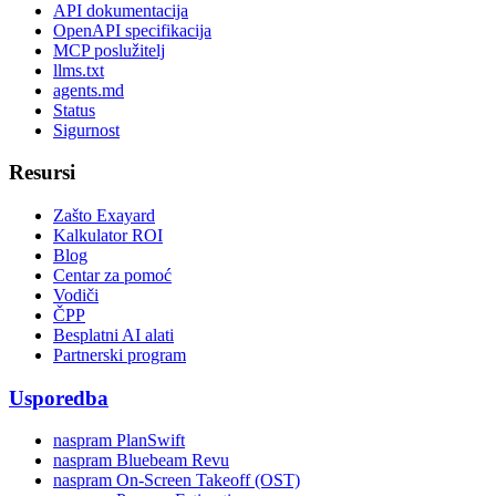
API dokumentacija
OpenAPI specifikacija
MCP poslužitelj
llms.txt
agents.md
Status
Sigurnost
Resursi
Zašto Exayard
Kalkulator ROI
Blog
Centar za pomoć
Vodiči
ČPP
Besplatni AI alati
Partnerski program
Usporedba
naspram PlanSwift
naspram Bluebeam Revu
naspram On-Screen Takeoff (OST)