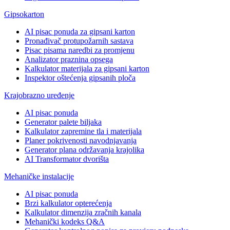
Gipsokarton
AI pisac ponuda za gipsani karton
Pronađivač protupožarnih sastava
Pisac pisama naredbi za promjenu
Analizator praznina opsega
Kalkulator materijala za gipsani karton
Inspektor oštećenja gipsanih ploča
Krajobrazno uređenje
AI pisac ponuda
Generator palete biljaka
Kalkulator zapremine tla i materijala
Planer pokrivenosti navodnjavanja
Generator plana održavanja krajolika
AI Transformator dvorišta
Mehaničke instalacije
AI pisac ponuda
Brzi kalkulator opterećenja
Kalkulator dimenzija zračnih kanala
Mehanički kodeks Q&A