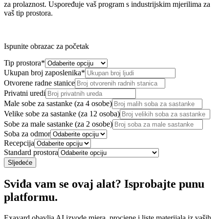
za prolaznost. Uspoređuje vaš program s industrijskim mjerilima za
vaš tip prostora.
Ispunite obrazac za početak
Tip prostora
*
Ukupan broj zaposlenika
*
Otvorene radne stanice
Privatni uredi
Male sobe za sastanke (za 4 osobe)
Velike sobe za sastanke (za 12 osoba)
Sobe za male sastanke (za 2 osobe)
Soba za odmor
Recepcija
Standard prostora
Sljedeće
Sviđa vam se ovaj alat? Isprobajte punu
platformu.
Exayard obavlja AI izvode mjera, procjene i liste materijala iz vaših