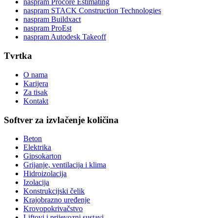
naspram Procore Estimating
naspram STACK Construction Technologies
naspram Buildxact
naspram ProEst
naspram Autodesk Takeoff
Tvrtka
O nama
Karijera
Za tisak
Kontakt
Softver za izvlačenje količina
Beton
Elektrika
Gipsokarton
Grijanje, ventilacija i klima
Hidroizolacija
Izolacija
Konstrukcijski čelik
Krajobrazno uređenje
Krovopokrivačstvo
Liftovi i prijevozni sustavi