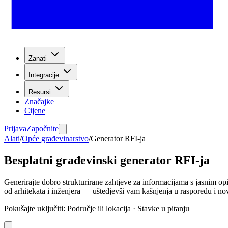
Zanati
Integracije
Resursi
Značajke
Cijene
Prijava
Započnite
Alati
/
Opće građevinarstvo
/
Generator RFI-ja
Besplatni građevinski generator RFI-ja
Generirajte dobro strukturirane zahtjeve za informacijama s jasnim op
od arhitekata i inženjera — uštedjevši vam kašnjenja u rasporedu i no
Pokušajte uključiti
:
Područje ili lokacija · Stavke u pitanju