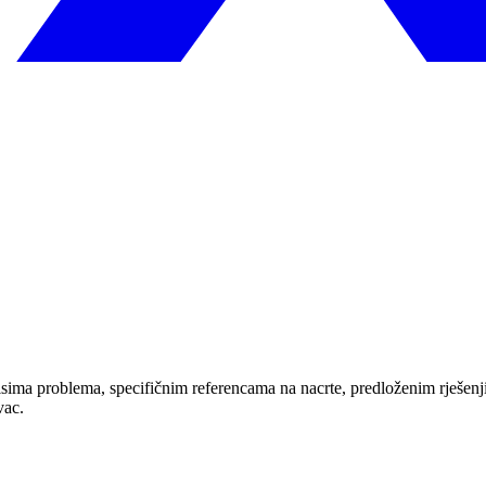
isima problema, specifičnim referencama na nacrte, predloženim rješenj
vac.