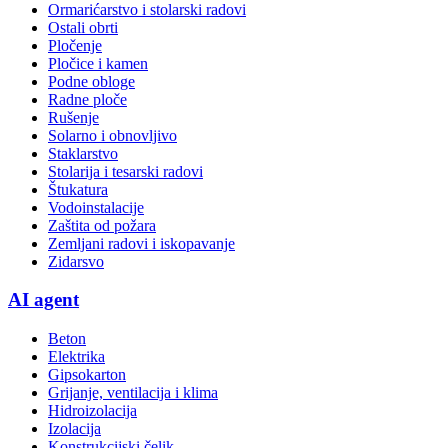
Ormarićarstvo i stolarski radovi
Ostali obrti
Pločenje
Pločice i kamen
Podne obloge
Radne ploče
Rušenje
Solarno i obnovljivo
Staklarstvo
Stolarija i tesarski radovi
Štukatura
Vodoinstalacije
Zaštita od požara
Zemljani radovi i iskopavanje
Zidarsvo
AI agent
Beton
Elektrika
Gipsokarton
Grijanje, ventilacija i klima
Hidroizolacija
Izolacija
Konstrukcijski čelik