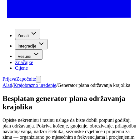
Zanati
Integracije
Resursi
Značajke
Cijene
Prijava
Započnite
Alati
/
Krajobrazno uređenje
/
Generator plana održavanja krajolika
Besplatan generator plana održavanja
krajolika
Opisite nekretninu i razinu usluge da biste dobili potpuni godišnji
plan održavanja. Pokriva košenje, gnojenje, obrezivanje, prilagodbu
navodnjavanja, nadzor štetnika, sezonske cvjetnice i pripremu za
zimu — organizirano po mjesečnim s frekvencijama i procjenjenim