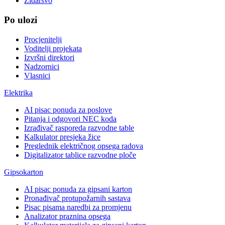
Zidarsvo
Po ulozi
Procjenitelji
Voditelji projekata
Izvršni direktori
Nadzornici
Vlasnici
Elektrika
AI pisac ponuda za poslove
Pitanja i odgovori NEC koda
Izrađivač rasporeda razvodne table
Kalkulator presjeka žice
Preglednik električnog opsega radova
Digitalizator tablice razvodne ploče
Gipsokarton
AI pisac ponuda za gipsani karton
Pronađivač protupožarnih sastava
Pisac pisama naredbi za promjenu
Analizator praznina opsega