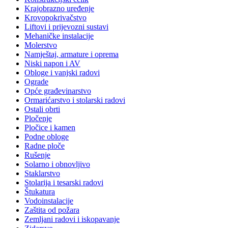
Krajobrazno uređenje
Krovopokrivačstvo
Liftovi i prijevozni sustavi
Mehaničke instalacije
Molerstvo
Namještaj, armature i oprema
Niski napon i AV
Obloge i vanjski radovi
Ograde
Opće građevinarstvo
Ormarićarstvo i stolarski radovi
Ostali obrti
Pločenje
Pločice i kamen
Podne obloge
Radne ploče
Rušenje
Solarno i obnovljivo
Staklarstvo
Stolarija i tesarski radovi
Štukatura
Vodoinstalacije
Zaštita od požara
Zemljani radovi i iskopavanje