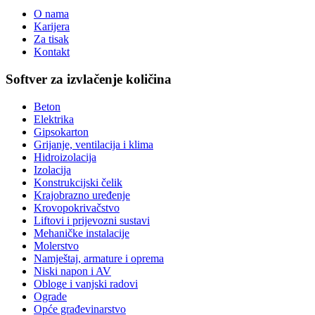
O nama
Karijera
Za tisak
Kontakt
Softver za izvlačenje količina
Beton
Elektrika
Gipsokarton
Grijanje, ventilacija i klima
Hidroizolacija
Izolacija
Konstrukcijski čelik
Krajobrazno uređenje
Krovopokrivačstvo
Liftovi i prijevozni sustavi
Mehaničke instalacije
Molerstvo
Namještaj, armature i oprema
Niski napon i AV
Obloge i vanjski radovi
Ograde
Opće građevinarstvo