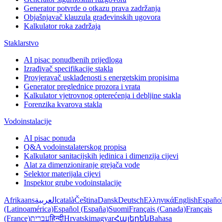
Generator potvrde o otkazu prava zadržanja
Objašnjavač klauzula građevinskih ugovora
Kalkulator roka zadržaja
Staklarstvo
AI pisac ponudbenih prijedloga
Izrađivač specifikacije stakla
Provjeravač usklađenosti s energetskim propisima
Generator preglednice prozora i vrata
Kalkulator vjetrovnog opterećenja i debljine stakla
Forenzika kvarova stakla
Vodoinstalacije
AI pisac ponuda
Q&A vodoinstalaterskog propisa
Kalkulator sanitacijskih jedinica i dimenzija cijevi
Alat za dimenzioniranje grejača vode
Selektor materijala cijevi
Inspektor grube vodoinstalacije
Afrikaans
العربية
català
Čeština
Dansk
Deutsch
Ελληνικά
English
Españo
(Latinoamérica)
Español (España)
Suomi
Français (Canada)
Français
(France)
עברית
हिन्दी
Hrvatski
magyar
Հայերեն
Bahasa