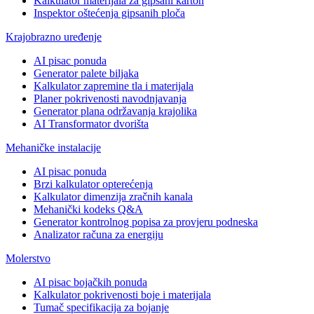
Kalkulator materijala za gipsani karton
Inspektor oštećenja gipsanih ploča
Krajobrazno uređenje
AI pisac ponuda
Generator palete biljaka
Kalkulator zapremine tla i materijala
Planer pokrivenosti navodnjavanja
Generator plana održavanja krajolika
AI Transformator dvorišta
Mehaničke instalacije
AI pisac ponuda
Brzi kalkulator opterećenja
Kalkulator dimenzija zračnih kanala
Mehanički kodeks Q&A
Generator kontrolnog popisa za provjeru podneska
Analizator računa za energiju
Molerstvo
AI pisac bojačkih ponuda
Kalkulator pokrivenosti boje i materijala
Tumač specifikacija za bojanje