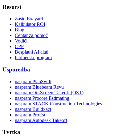
Resursi
Zašto Exayard
Kalkulator ROI
Blog
Centar za pomoć
Vodiči
ČPP
Besplatni AI alati
Partnerski program
Usporedba
naspram PlanSwift
naspram Bluebeam Revu
naspram On-Screen Takeoff (OST)
naspram Procore Estimating
naspram STACK Construction Technologies
naspram Buildxact
naspram ProEst
naspram Autodesk Takeoff
Tvrtka