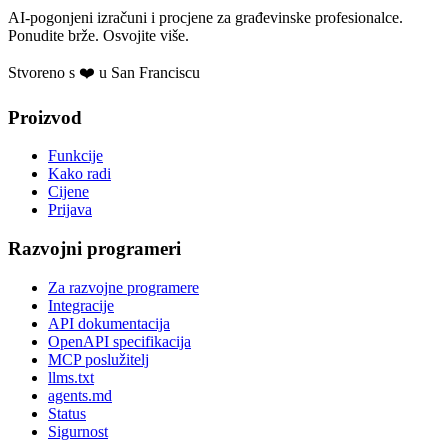
AI-pogonjeni izračuni i procjene za građevinske profesionalce.
Ponudite brže. Osvojite više.
Stvoreno s ❤️ u San Franciscu
Proizvod
Funkcije
Kako radi
Cijene
Prijava
Razvojni programeri
Za razvojne programere
Integracije
API dokumentacija
OpenAPI specifikacija
MCP poslužitelj
llms.txt
agents.md
Status
Sigurnost