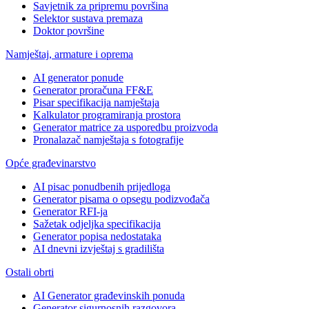
Savjetnik za pripremu površina
Selektor sustava premaza
Doktor površine
Namještaj, armature i oprema
AI generator ponude
Generator proračuna FF&E
Pisar specifikacija namještaja
Kalkulator programiranja prostora
Generator matrice za usporedbu proizvoda
Pronalazač namještaja s fotografije
Opće građevinarstvo
AI pisac ponudbenih prijedloga
Generator pisama o opsegu podizvođača
Generator RFI-ja
Sažetak odjeljka specifikacija
Generator popisa nedostataka
AI dnevni izvještaj s gradilišta
Ostali obrti
AI Generator građevinskih ponuda
Generator sigurnosnih razgovora