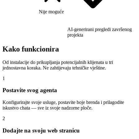
Nije moguće
AI-generirani pregledi završenog
projekta
Kako funkcionira
Od instalacije do prikupljanja potencijalnih klijenata u tri
jednostavna koraka. Ne zahtijevaju tehničke vještine.
1
Postavite svog agenta
Konfigurirajte svoje usluge, postavite boje brenda i prilagodite
iskustvo chata — sve iz svoje nadzorne ploče.
2
Dodajte na svoju web stranicu