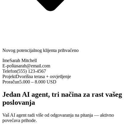
Novog potencijalnog klijenta prihvaćeno
Ime
Sarah Mitchell
E-pošta
sarah@email.com
Telefon
(555) 123-4567
Projekt
Dvorišna terasa + osvjetljenje
Proračun
5.000 – 8.000 USD
Jedan AI agent, tri načina za rast vašeg
poslovanja
Vaš AI agent radi više od odgovaranja na pitanja — aktivno
povećava prihode.