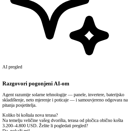
AI pregled
Razgovori pogonjeni AI-om
Agent razumije solarne tehnologije — panele, invertere, baterijsko
skladištenje, neto mjerenje i poticaje — i samouvjereno odgovara na
pitanja posjetitelja.
Koliko bi koštala nova terasa?
Na temelju veličine vašeg dvorišta, terasa od pločica obično košta
3.200–4.800 USD. Želite li pogledati pregled?
Da, pokaži mi!