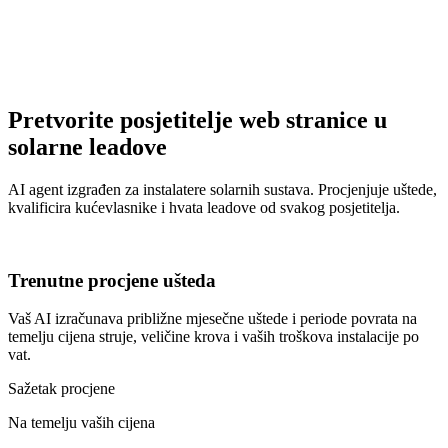
Pretvorite posjetitelje web stranice u
solarne leadove
AI agent izgrađen za instalatere solarnih sustava. Procjenjuje uštede,
kvalificira kućevlasnike i hvata leadove od svakog posjetitelja.
Trenutne procjene ušteda
Vaš AI izračunava približne mjesečne uštede i periode povrata na
temelju cijena struje, veličine krova i vaših troškova instalacije po
vat.
Sažetak procjene
Na temelju vaših cijena