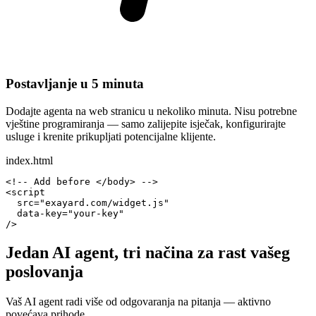
Postavljanje u 5 minuta
Dodajte agenta na web stranicu u nekoliko minuta. Nisu potrebne
vještine programiranja — samo zalijepite isječak, konfigurirajte
usluge i krenite prikupljati potencijalne klijente.
index.html
<!-- Add before </body> -->
<script
src
=
"exayard.com/widget.js"
data-key
=
"your-key"
/>
Jedan AI agent, tri načina za rast vašeg
poslovanja
Vaš AI agent radi više od odgovaranja na pitanja — aktivno
povećava prihode.