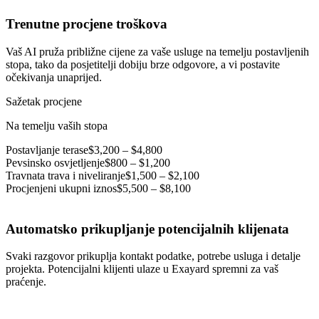
Trenutne procjene troškova
Vaš AI pruža približne cijene za vaše usluge na temelju postavljenih
stopa, tako da posjetitelji dobiju brze odgovore, a vi postavite
očekivanja unaprijed.
Sažetak procjene
Na temelju vaših stopa
Postavljanje terase
$3,200 – $4,800
Pevsinsko osvjetljenje
$800 – $1,200
Travnata trava i niveliranje
$1,500 – $2,100
Procjenjeni ukupni iznos
$5,500 – $8,100
Automatsko prikupljanje potencijalnih klijenata
Svaki razgovor prikuplja kontakt podatke, potrebe usluga i detalje
projekta. Potencijalni klijenti ulaze u Exayard spremni za vaš
praćenje.