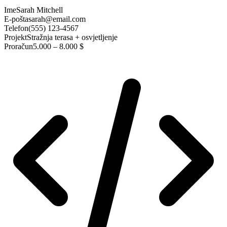
Ime
Sarah Mitchell
E-pošta
sarah@email.com
Telefon
(555) 123-4567
Projekt
Stražnja terasa + osvjetljenje
Proračun
5.000 – 8.000 $