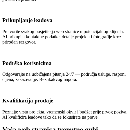
Prikupljanje leadova
Pretvorite svakog posjetitelja web stranice u potencijalnog klijenta.
AI prikuplja kontaktne podatke, detalje projekta i fotografije kroz
prirodan razgovor.
Podrška korisnicima
Odgovarajte na uobičajena pitanja 24/7 — područja usluge, rasponi
cijena, zakazivanje. Bez ikakvog napora.
Kvalifikacija prodaje
Poznajte vrstu projekta, vremenski okvir i budžet prije prvog poziva.
AI kvalificira leadove tako da se fokusirate na prave.
Vaša web stranica trenutno gubi