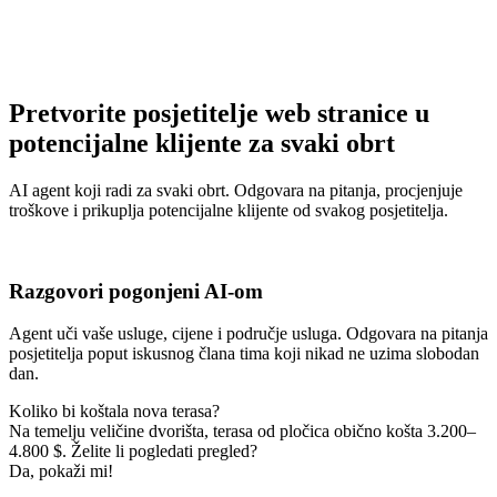
Pretvorite posjetitelje web stranice u
potencijalne klijente za svaki obrt
AI agent koji radi za svaki obrt. Odgovara na pitanja, procjenjuje
troškove i prikuplja potencijalne klijente od svakog posjetitelja.
Razgovori pogonjeni AI-om
Agent uči vaše usluge, cijene i područje usluga. Odgovara na pitanja
posjetitelja poput iskusnog člana tima koji nikad ne uzima slobodan
dan.
Koliko bi koštala nova terasa?
Na temelju veličine dvorišta, terasa od pločica obično košta 3.200–
4.800 $. Želite li pogledati pregled?
Da, pokaži mi!