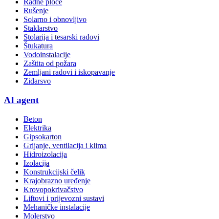
Radne ploče
Rušenje
Solarno i obnovljivo
Staklarstvo
Stolarija i tesarski radovi
Štukatura
Vodoinstalacije
Zaštita od požara
Zemljani radovi i iskopavanje
Zidarsvo
AI agent
Beton
Elektrika
Gipsokarton
Grijanje, ventilacija i klima
Hidroizolacija
Izolacija
Konstrukcijski čelik
Krajobrazno uređenje
Krovopokrivačstvo
Liftovi i prijevozni sustavi
Mehaničke instalacije
Molerstvo