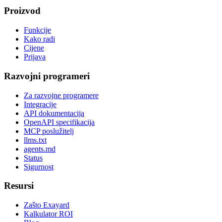
Proizvod
Funkcije
Kako radi
Cijene
Prijava
Razvojni programeri
Za razvojne programere
Integracije
API dokumentacija
OpenAPI specifikacija
MCP poslužitelj
llms.txt
agents.md
Status
Sigurnost
Resursi
Zašto Exayard
Kalkulator ROI