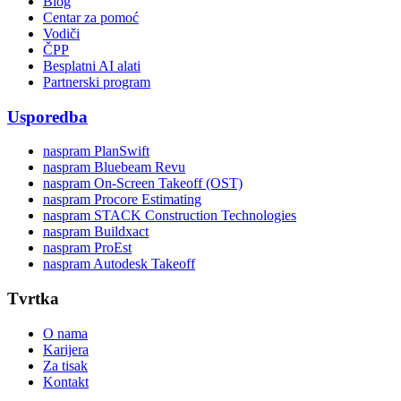
Blog
Centar za pomoć
Vodiči
ČPP
Besplatni AI alati
Partnerski program
Usporedba
naspram PlanSwift
naspram Bluebeam Revu
naspram On-Screen Takeoff (OST)
naspram Procore Estimating
naspram STACK Construction Technologies
naspram Buildxact
naspram ProEst
naspram Autodesk Takeoff
Tvrtka
O nama
Karijera
Za tisak
Kontakt