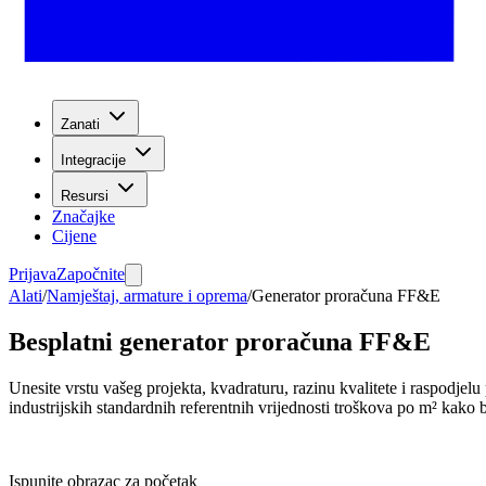
Zanati
Integracije
Resursi
Značajke
Cijene
Prijava
Započnite
Alati
/
Namještaj, armature i oprema
/
Generator proračuna FF&E
Besplatni generator proračuna FF&E
Unesite vrstu vašeg projekta, kvadraturu, razinu kvalitete i raspodjel
industrijskih standardnih referentnih vrijednosti troškova po m² kako bi
Ispunite obrazac za početak