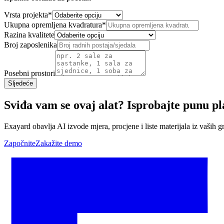
Vrsta projekta
*
Ukupna opremljena kvadratura
*
Razina kvalitete
Broj zaposlenika
Posebni prostori
Sljedeće
Sviđa vam se ovaj alat? Isprobajte punu p
Exayard obavlja AI izvode mjera, procjene i liste materijala iz vaših 
Započnite
Zakažite demo