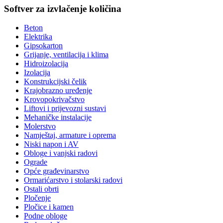
Softver za izvlačenje količina
Beton
Elektrika
Gipsokarton
Grijanje, ventilacija i klima
Hidroizolacija
Izolacija
Konstrukcijski čelik
Krajobrazno uređenje
Krovopokrivačstvo
Liftovi i prijevozni sustavi
Mehaničke instalacije
Molerstvo
Namještaj, armature i oprema
Niski napon i AV
Obloge i vanjski radovi
Ograde
Opće građevinarstvo
Ormarićarstvo i stolarski radovi
Ostali obrti
Pločenje
Pločice i kamen
Podne obloge