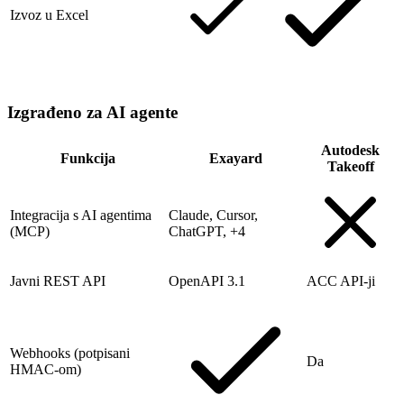
Izvoz u Excel
Izgrađeno za AI agente
Autodesk
Funkcija
Exayard
Takeoff
Integracija s AI agentima
Claude, Cursor,
(MCP)
ChatGPT, +4
Javni REST API
OpenAPI 3.1
ACC API-ji
Webhooks (potpisani
Da
HMAC-om)