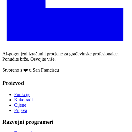
AI-pogonjeni izračuni i procjene za građevinske profesionalce.
Ponudite brže. Osvojite više.
Stvoreno s ❤️ u San Franciscu
Proizvod
Funkcije
Kako radi
Cijene
Prijava
Razvojni programeri