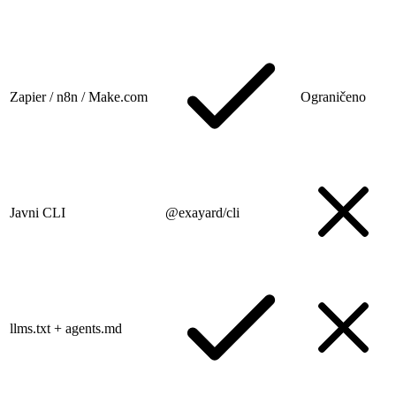
Zapier / n8n / Make.com
Ograničeno
Javni CLI
@exayard/cli
llms.txt + agents.md