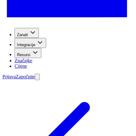
Zanati
Integracije
Resursi
Značajke
Cijene
Prijava
Započnite