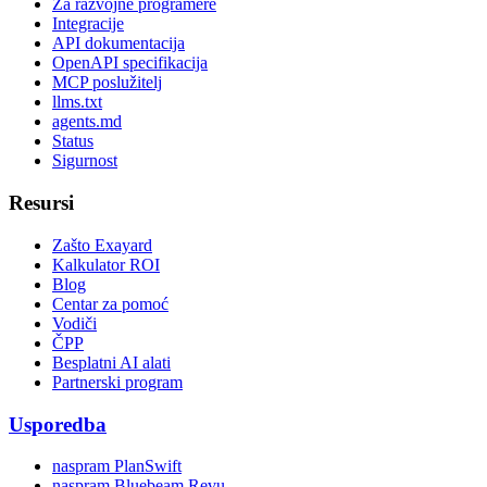
Za razvojne programere
Integracije
API dokumentacija
OpenAPI specifikacija
MCP poslužitelj
llms.txt
agents.md
Status
Sigurnost
Resursi
Zašto Exayard
Kalkulator ROI
Blog
Centar za pomoć
Vodiči
ČPP
Besplatni AI alati
Partnerski program
Usporedba
naspram PlanSwift
naspram Bluebeam Revu