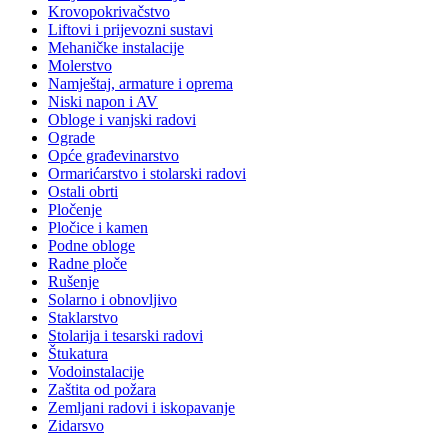
Krovopokrivačstvo
Liftovi i prijevozni sustavi
Mehaničke instalacije
Molerstvo
Namještaj, armature i oprema
Niski napon i AV
Obloge i vanjski radovi
Ograde
Opće građevinarstvo
Ormarićarstvo i stolarski radovi
Ostali obrti
Pločenje
Pločice i kamen
Podne obloge
Radne ploče
Rušenje
Solarno i obnovljivo
Staklarstvo
Stolarija i tesarski radovi
Štukatura
Vodoinstalacije
Zaštita od požara
Zemljani radovi i iskopavanje
Zidarsvo