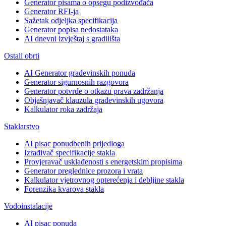
Generator pisama o opsegu podizvođača
Generator RFI-ja
Sažetak odjeljka specifikacija
Generator popisa nedostataka
AI dnevni izvještaj s gradilišta
Ostali obrti
AI Generator građevinskih ponuda
Generator sigurnosnih razgovora
Generator potvrde o otkazu prava zadržanja
Objašnjavač klauzula građevinskih ugovora
Kalkulator roka zadržaja
Staklarstvo
AI pisac ponudbenih prijedloga
Izrađivač specifikacije stakla
Provjeravač usklađenosti s energetskim propisima
Generator preglednice prozora i vrata
Kalkulator vjetrovnog opterećenja i debljine stakla
Forenzika kvarova stakla
Vodoinstalacije
AI pisac ponuda