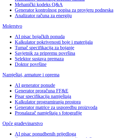
Mehanički kodeks Q&A
Generator kontrolnog popisa za provjeru podneska
Analizator računa za energiju
Molerstvo
AI pisac bojačkih ponuda
Kalkulator pokrivenosti boje i materijala
Tumač specifikacija za bojanje
Savjetnik za pripremu površina
Selektor sustava premaza
Doktor površine
Namještaj, armature i oprema
AI generator ponude
Generator proračuna FF&E
Pisar specifikacija namještaja
Kalkulator programiranja prostora
Generator matrice za usporedbu proizvoda
Pronalazač namještaja s fotografije
Opće građevinarstvo
AI pisac ponudbenih prijedloga