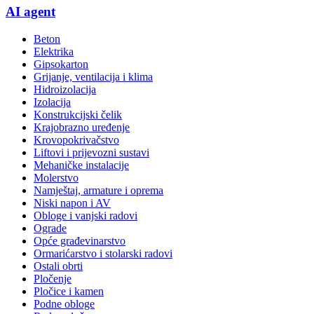
AI agent
Beton
Elektrika
Gipsokarton
Grijanje, ventilacija i klima
Hidroizolacija
Izolacija
Konstrukcijski čelik
Krajobrazno uređenje
Krovopokrivačstvo
Liftovi i prijevozni sustavi
Mehaničke instalacije
Molerstvo
Namještaj, armature i oprema
Niski napon i AV
Obloge i vanjski radovi
Ograde
Opće građevinarstvo
Ormarićarstvo i stolarski radovi
Ostali obrti
Pločenje
Pločice i kamen
Podne obloge