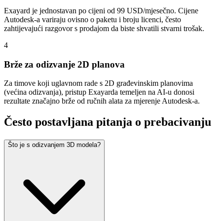
Exayard je jednostavan po cijeni od 99 USD/mjesečno. Cijene
Autodesk-a variraju ovisno o paketu i broju licenci, često
zahtijevajući razgovor s prodajom da biste shvatili stvarni trošak.
4
Brže za odizvanje 2D planova
Za timove koji uglavnom rade s 2D građevinskim planovima
(većina odizvanja), pristup Exayarda temeljen na AI-u donosi
rezultate značajno brže od ručnih alata za mjerenje Autodesk-a.
Često postavljana pitanja o prebacivanju
Što je s odizvanjem 3D modela?