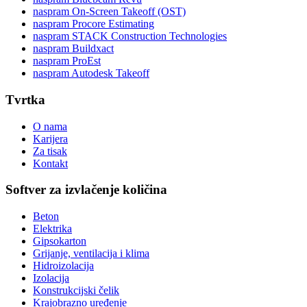
naspram On-Screen Takeoff (OST)
naspram Procore Estimating
naspram STACK Construction Technologies
naspram Buildxact
naspram ProEst
naspram Autodesk Takeoff
Tvrtka
O nama
Karijera
Za tisak
Kontakt
Softver za izvlačenje količina
Beton
Elektrika
Gipsokarton
Grijanje, ventilacija i klima
Hidroizolacija
Izolacija
Konstrukcijski čelik
Krajobrazno uređenje