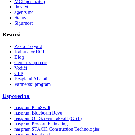
MCP poslužitelj
llms.txt
agents.md
Status
Sigurnost
Resursi
Zašto Exayard
Kalkulator ROI
Blog
Centar za pomoć
Vodiči
ČPP
Besplatni AI alati
Partnerski program
Usporedba
naspram PlanSwift
naspram Bluebeam Revu
naspram On-Screen Takeoff (OST)
naspram Procore Estimating
naspram STACK Construction Technologies
naspram Buildxact