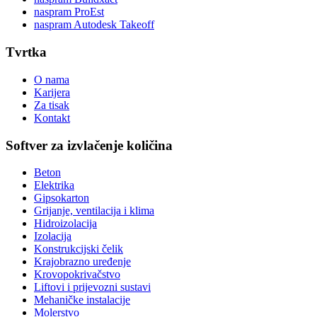
naspram ProEst
naspram Autodesk Takeoff
Tvrtka
O nama
Karijera
Za tisak
Kontakt
Softver za izvlačenje količina
Beton
Elektrika
Gipsokarton
Grijanje, ventilacija i klima
Hidroizolacija
Izolacija
Konstrukcijski čelik
Krajobrazno uređenje
Krovopokrivačstvo
Liftovi i prijevozni sustavi
Mehaničke instalacije
Molerstvo