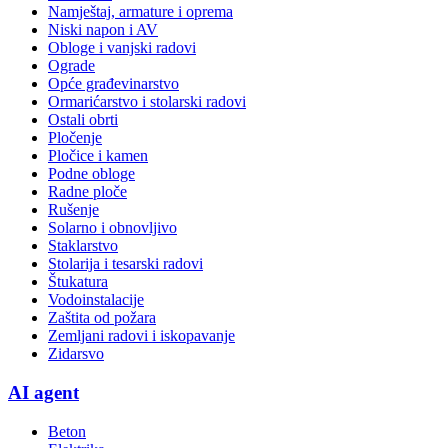
Namještaj, armature i oprema
Niski napon i AV
Obloge i vanjski radovi
Ograde
Opće građevinarstvo
Ormarićarstvo i stolarski radovi
Ostali obrti
Pločenje
Pločice i kamen
Podne obloge
Radne ploče
Rušenje
Solarno i obnovljivo
Staklarstvo
Stolarija i tesarski radovi
Štukatura
Vodoinstalacije
Zaštita od požara
Zemljani radovi i iskopavanje
Zidarsvo
AI agent
Beton