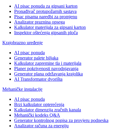
AI pisac ponuda za gipsani karton
Pronađivač protupožarnih sastava
Pisac pisama naredbi za promjenu
Analizator praznina opsega
Kalkulator materijala za gipsani karton
Inspektor oštećenja gipsanih ploča
Krajobrazno uređenje
AI pisac ponuda
Generator palete biljaka
Kalkulator zapremine tla i materijala
Planer pokrivenosti navodnjavanja
Generator plana održavanja krajolika
AI Transformator dvorišta
Mehaničke instalacije
AI pisac ponuda
Brzi kalkulator opterećenja
Kalkulator dimenzija zračnih kanala
Mehanički kodeks Q&A
Generator kontrolnog popisa za provjeru podneska
Analizator računa za energiju