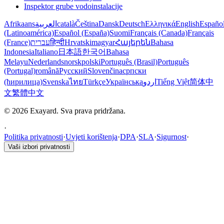
Inspektor grube vodoinstalacije
Afrikaans
العربية
català
Čeština
Dansk
Deutsch
Ελληνικά
English
Españo
(Latinoamérica)
Español (España)
Suomi
Français (Canada)
Français
(France)
עברית
हिन्दी
Hrvatski
magyar
Հայերեն
Bahasa
Indonesia
Italiano
日本語
한국어
Bahasa
Melayu
Nederlands
norsk
polski
Português (Brasil)
Português
(Portugal)
română
Русский
Slovenčina
српски
(ћирилица)
Svenska
ไทย
Türkçe
Українська
اردو
Tiếng Việt
简体中
文
繁體中文
© 2026 Exayard. Sva prava pridržana.
·
Politika privatnosti
·
Uvjeti korištenja
·
DPA
·
SLA
·
Sigurnost
·
Vaši izbori privatnosti