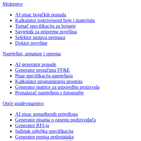
Molerstvo
AI pisac bojačkih ponuda
Kalkulator pokrivenosti boje i materijala
Tumač specifikacija za bojanje
Savjetnik za pripremu površina
Selektor sustava premaza
Doktor površine
Namještaj, armature i oprema
AI generator ponude
Generator proračuna FF&E
Pisar specifikacija namještaja
Kalkulator programiranja prostora
Generator matrice za usporedbu proizvoda
Pronalazač namještaja s fotografije
Opće građevinarstvo
AI pisac ponudbenih prijedloga
Generator pisama o opsegu podizvođača
Generator RFI-ja
Sažetak odjeljka specifikacija
Generator popisa nedostataka