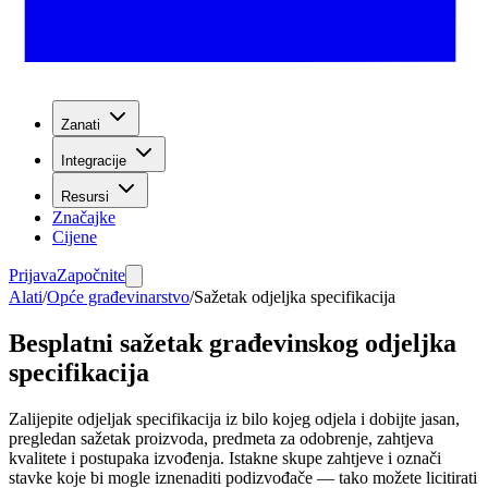
Zanati
Integracije
Resursi
Značajke
Cijene
Prijava
Započnite
Alati
/
Opće građevinarstvo
/
Sažetak odjeljka specifikacija
Besplatni sažetak građevinskog odjeljka
specifikacija
Zalijepite odjeljak specifikacija iz bilo kojeg odjela i dobijte jasan,
pregledan sažetak proizvoda, predmeta za odobrenje, zahtjeva
kvalitete i postupaka izvođenja. Istakne skupe zahtjeve i označi
stavke koje bi mogle iznenaditi podizvođače — tako možete licitirati