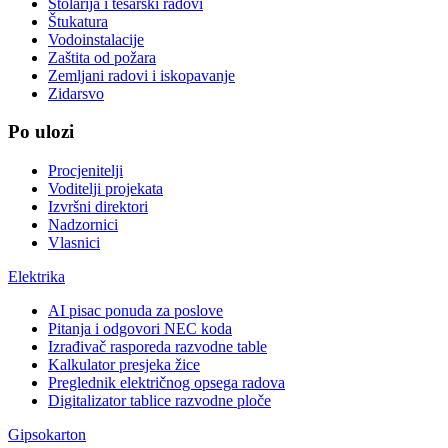
Stolarija i tesarski radovi
Štukatura
Vodoinstalacije
Zaštita od požara
Zemljani radovi i iskopavanje
Zidarsvo
Po ulozi
Procjenitelji
Voditelji projekata
Izvršni direktori
Nadzornici
Vlasnici
Elektrika
AI pisac ponuda za poslove
Pitanja i odgovori NEC koda
Izrađivač rasporeda razvodne table
Kalkulator presjeka žice
Preglednik električnog opsega radova
Digitalizator tablice razvodne ploče
Gipsokarton