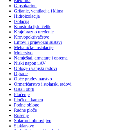
Elektrika
Gipsokarton
Grijanje, ventilacija i klima
Hidroizolacija
Izolacija
Konstrukcijski čelik
Krajobrazno uređenje
Krovopokrivačstvo
Liftovi i prijevozni sustavi
Mehaničke instalacije
Molerstvo
Namještaj, armature i oprema
Niski napon i AV
Obloge i vanjski radovi
Ograde
Opće građevinarstvo
Ormarićarstvo i stolarski radovi
Ostali obrti
Pločenje
Pločice i kamen
Podne obloge
Radne ploče
Rušenje
Solarno i obnovljivo
Staklarstvo