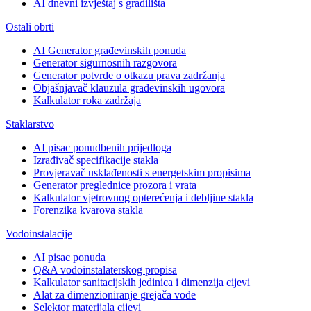
AI dnevni izvještaj s gradilišta
Ostali obrti
AI Generator građevinskih ponuda
Generator sigurnosnih razgovora
Generator potvrde o otkazu prava zadržanja
Objašnjavač klauzula građevinskih ugovora
Kalkulator roka zadržaja
Staklarstvo
AI pisac ponudbenih prijedloga
Izrađivač specifikacije stakla
Provjeravač usklađenosti s energetskim propisima
Generator preglednice prozora i vrata
Kalkulator vjetrovnog opterećenja i debljine stakla
Forenzika kvarova stakla
Vodoinstalacije
AI pisac ponuda
Q&A vodoinstalaterskog propisa
Kalkulator sanitacijskih jedinica i dimenzija cijevi
Alat za dimenzioniranje grejača vode
Selektor materijala cijevi