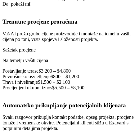
Da, pokaži mi!
Trenutne procjene proračuna
Vaš AI pruža grube cijene proizvodnje i montaže na temelju vaših
cijena po toni, vrsta spojeva i složenosti projekta.
Sažetak procjene
Na temelju vaših cijena
Postavljanje terase
$3,200 – $4,800
Pevnošinsko osvjetljenje
$800 – $1,200
Trava i niveliranje
$1,500 – $2,100
Procijenjeni ukupni iznos
$5,500 – $8,100
Automatsko prikupljanje potencijalnih klijenata
Svaki razgovor prikuplja kontakt podatke, opseg projekta, procjene
tonaže i vremenske okvire. Potencijalni klijenti stižu u Exayard s
potpunim detaljima projekta.