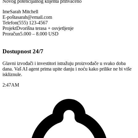
Novog potencijalnog klijenta prihvaćeno
Ime
Sarah Mitchell
E-pošta
sarah@email.com
Telefon
(555) 123-4567
Projekt
Dvorišna terasa + osvjetljenje
Proračun
5.000 – 8.000 USD
Dostupnost 24/7
Glavni izvođači i investitori istražuju proizvođače u svako doba
dana. Vaš AI agent prima upite danju i noću kako prilike ne bi više
iskliznule.
2:47
AM