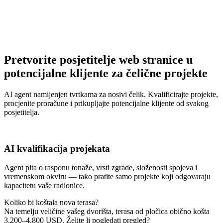
Pretvorite posjetitelje web stranice u
potencijalne klijente za čelične projekte
AI agent namijenjen tvrtkama za nosivi čelik. Kvalificirajte projekte,
procjenite proračune i prikupljajte potencijalne klijente od svakog
posjetitelja.
AI kvalifikacija projekata
Agent pita o rasponu tonaže, vrsti zgrade, složenosti spojeva i
vremenskom okviru — tako pratite samo projekte koji odgovaraju
kapacitetu vaše radionice.
Koliko bi koštala nova terasa?
Na temelju veličine vašeg dvorišta, terasa od pločica obično košta
3.200–4.800 USD. Želite li pogledati pregled?