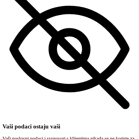
Vaši podaci ostaju vaši
Vaši poslovni podaci i razgovori s klijentima nikada se ne koriste za