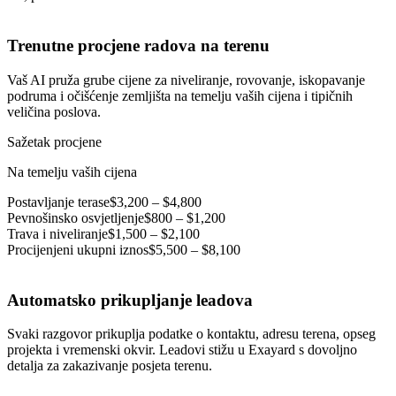
Trenutne procjene radova na terenu
Vaš AI pruža grube cijene za niveliranje, rovovanje, iskopavanje
podruma i očišćenje zemljišta na temelju vaših cijena i tipičnih
veličina poslova.
Sažetak procjene
Na temelju vaših cijena
Postavljanje terase
$3,200 – $4,800
Pevnošinsko osvjetljenje
$800 – $1,200
Trava i niveliranje
$1,500 – $2,100
Procijenjeni ukupni iznos
$5,500 – $8,100
Automatsko prikupljanje leadova
Svaki razgovor prikuplja podatke o kontaktu, adresu terena, opseg
projekta i vremenski okvir. Leadovi stižu u Exayard s dovoljno
detalja za zakazivanje posjeta terenu.