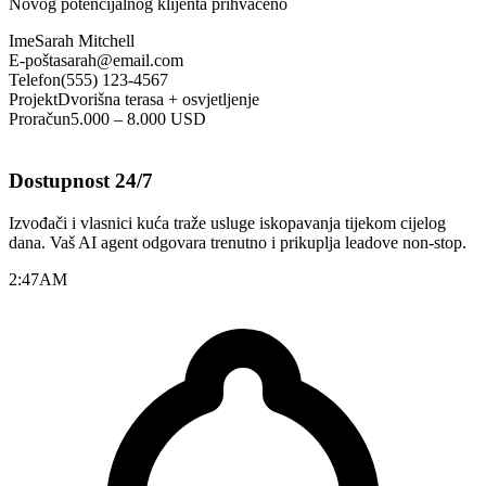
Novog potencijalnog klijenta prihvaćeno
Ime
Sarah Mitchell
E-pošta
sarah@email.com
Telefon
(555) 123-4567
Projekt
Dvorišna terasa + osvjetljenje
Proračun
5.000 – 8.000 USD
Dostupnost 24/7
Izvođači i vlasnici kuća traže usluge iskopavanja tijekom cijelog
dana. Vaš AI agent odgovara trenutno i prikuplja leadove non-stop.
2:47
AM