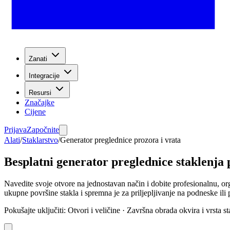
Zanati
Integracije
Resursi
Značajke
Cijene
Prijava
Započnite
Alati
/
Staklarstvo
/
Generator preglednice prozora i vrata
Besplatni generator preglednice staklenja 
Navedite svoje otvore na jednostavan način i dobite profesionalnu, o
ukupne površine stakla i spremna je za priljepljivanje na podneske ili
Pokušajte uključiti
:
Otvori i veličine · Završna obrada okvira i vrsta st