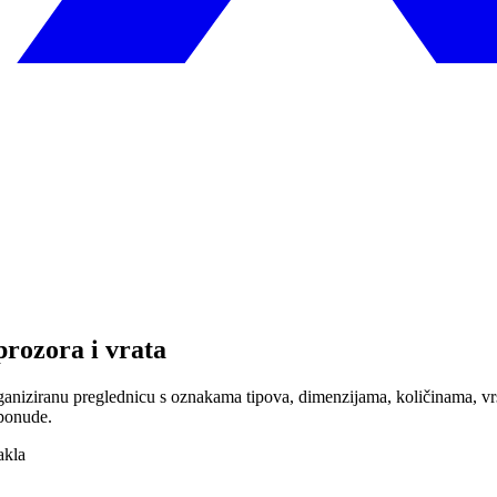
prozora i vrata
rganiziranu preglednicu s oznakama tipova, dimenzijama, količinama, vr
 ponude.
akla