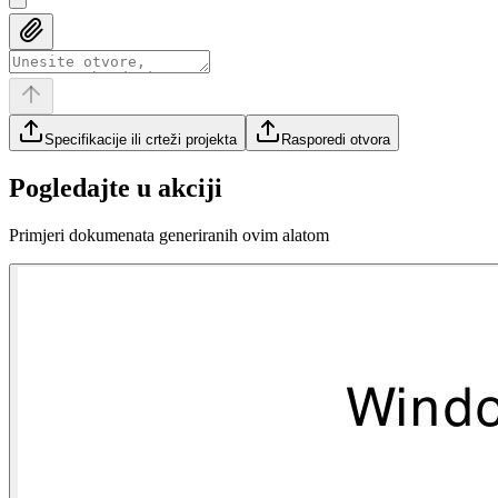
Specifikacije ili crteži projekta
Rasporedi otvora
Pogledajte u akciji
Primjeri dokumenata generiranih ovim alatom